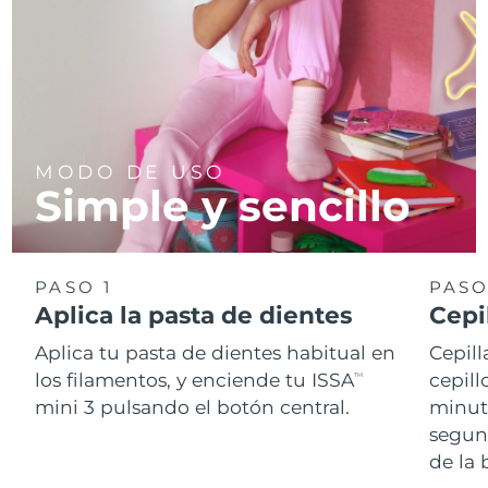
MODO DE USO
Simple y sencillo
PASO 1
PASO
Aplica la pasta de dientes
Cepi
Aplica tu pasta de dientes habitual en
Cepill
los filamentos, y enciende tu ISSA
cepill
TM
mini 3 pulsando el botón central.
minut
segun
de la 