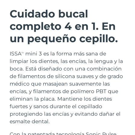
RUTINA SUECAS DE BELLEZA
Austria
Entrega prevista
8/9/26
Cuidado bucal
completo 4 en 1. En
Baréin
Entrega prevista
8/10/26
un pequeño cepillo.
Limpieza facial
Lifting facial
Bélgica
Entrega prevista
8/9/26
LUNA™ 4 pack
BEAR™ 2 pack
Bermudas
Entrega prevista
8/15/26
ISSA
mini 3 es la forma más sana de
TM
Anti-aging massage
Microcurrent toning
limpiar los dientes, las encías, la lengua y la
Bosnia y Herzegovina
Entrega prevista
8/12/26
boca. Está diseñado con una combinación
Hidratación
Cuidado bucal
de filamentos de silicona suaves y de grado
LUNA™ 4 Plus
BEAR™ 2 go
Brunéi
Entrega prevista
8/14/26
UFO™ 3 pack
issa™ 4
médico que masajean suavemente las
Massage, LED heating
Microcurrent toning on-the-go
TRATAMIENTO ANTIEDAD FAQ™
encías, y filamentos de polímero PBT que
Deep facial hydration
Hybrid silicone sonic toothbrush
Bulgaria
Entrega prevista
8/9/26
eliminan la placa. Mantiene los dientes
NEW
fuertes y sanos durante el cepillado
LUNA™ 4 Men
BEAR™ 2 eyes & lips
Canadá
Entrega prevista
8/13/26
UFO™ 3 LED
issa™ 4 plus
protegiendo las encías y evitando dañar el
For men, anti-aging massage
Microcurrent line smoothing device
Near-infrared and red light therapy
esmalte dental.
Smart hybrid silicone sonic toothbrush
Chile
Entrega prevista
8/13/26
device
Antiedad
Tratamientos LED
Con la patentada tecnología Sonic Pulse,