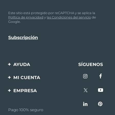
Este sitio está protegido por reCAPTCHA y se aplica la
Política de privacidad
y
las Condiciones del servicio
de
Google.
AYUDA
SÍGUENOS
Contáctanos
MI CUENTA
Pedidos y envíos
Registro de productos
EMPRESA
Garantía y devoluciones
Ayuda
Sobre FOREO
Preguntas frecuentes
Pago 100% seguro
Afiliados
Información de la