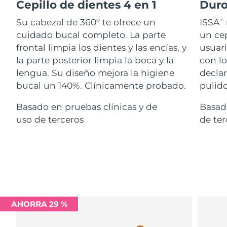
Advanced pore care essentials
Cepillo de dientes 4 en 1
Duro
For healthy hair
18% PAP
Israel
Entrega prevista
8/13/26
Cosméticos
Hombres
Su cabezal de 360º te ofrece un
ISSA
TM
cuidado bucal completo. La parte
un cep
Italia
Entrega prevista
8/9/26
frontal limpia los dientes y las encías, y
usuari
la parte posterior limpia la boca y la
con lo
Japón
Entrega prevista
8/12/26
lengua. Su diseño mejora la higiene
declar
Comprar todo
Jersey
Entrega prevista
8/14/26
bucal un 140%. Clínicamente probado.
pulido
Basado en pruebas clínicas y de
Basado
Kazajistán
Entrega prevista
8/11/26
uso de terceros
de ter
FOREO APP
Kuwait
Entrega prevista
8/9/26
ACERCA DE
Letonia
Entrega prevista
8/9/26
Líbano
Entrega prevista
8/10/26
Lituania
Entrega prevista
8/9/26
AHORRA 29 %
Luxemburgo
Entrega prevista
8/9/26