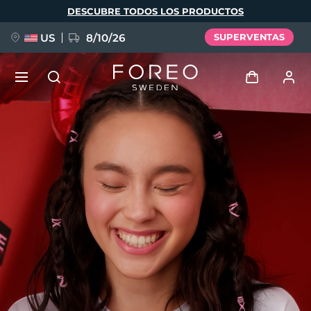
Pasar
DESCUBRE TODOS LOS PRODUCTOS
al
contenido
principal
US
8/10/26
SUPERVENTAS
NUEVO
Iniciar sesión
Idioma
BREAKING NEWS
Perfil de usuario
English
Deutsch
Español
Mis dispositivos
FAQ™ Pure Beauty-Tech Elixir
Français
Italiano
Português
Mis pedidos
Polski
Svenska
Русский
Türkçe
简体中文
繁體中文
Mis direcciones
issa™ Teeth Whitening Set
Mis suscripciones