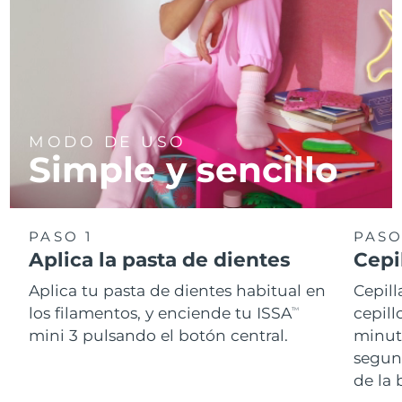
MODO DE USO
Simple y sencillo
PASO 1
PASO
Aplica la pasta de dientes
Cepi
Aplica tu pasta de dientes habitual en
Cepill
los filamentos, y enciende tu ISSA
cepill
TM
mini 3 pulsando el botón central.
minut
segun
de la 