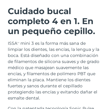
RUTINA SUECAS DE BELLEZA
Austria
Entrega prevista
8/10/26
Cuidado bucal
completo 4 en 1. En
Baréin
Entrega prevista
8/11/26
un pequeño cepillo.
Limpieza facial
Lifting facial
Bélgica
Entrega prevista
8/10/26
LUNA™ 4 pack
BEAR™ 2 pack
Bermudas
Entrega prevista
8/16/26
ISSA
mini 3 es la forma más sana de
TM
Anti-aging massage
Microcurrent toning
limpiar los dientes, las encías, la lengua y la
Bosnia y Herzegovina
Entrega prevista
8/13/26
boca. Está diseñado con una combinación
Hidratación
Cuidado bucal
de filamentos de silicona suaves y de grado
LUNA™ 4 Plus
BEAR™ 2 go
Brunéi
Entrega prevista
8/15/26
UFO™ 3 pack
issa™ 4
médico que masajean suavemente las
Massage, LED heating
Microcurrent toning on-the-go
TRATAMIENTO ANTIEDAD FAQ™
encías, y filamentos de polímero PBT que
Deep facial hydration
Hybrid silicone sonic toothbrush
Bulgaria
Entrega prevista
8/10/26
eliminan la placa. Mantiene los dientes
NEW
fuertes y sanos durante el cepillado
LUNA™ 4 Men
BEAR™ 2 eyes & lips
Canadá
Entrega prevista
8/14/26
UFO™ 3 LED
issa™ 4 plus
protegiendo las encías y evitando dañar el
For men, anti-aging massage
Microcurrent line smoothing device
Near-infrared and red light therapy
esmalte dental.
Smart hybrid silicone sonic toothbrush
Chile
Entrega prevista
8/14/26
device
Antiedad
Tratamientos LED
Con la patentada tecnología Sonic Pulse,