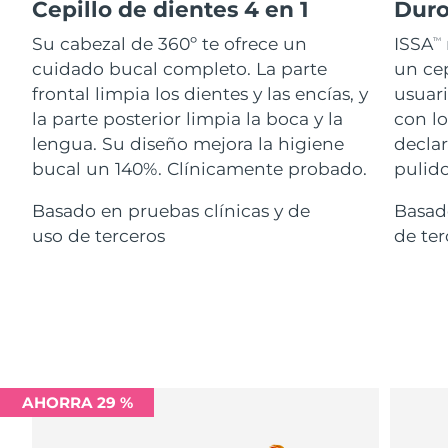
Advanced pore care essentials
Cepillo de dientes 4 en 1
Duro
For healthy hair
18% PAP
Israel
Entrega prevista
8/14/26
Cosméticos
Hombres
Su cabezal de 360º te ofrece un
ISSA
TM
cuidado bucal completo. La parte
un cep
Italia
Entrega prevista
8/10/26
frontal limpia los dientes y las encías, y
usuari
la parte posterior limpia la boca y la
con lo
Japón
Entrega prevista
8/13/26
lengua. Su diseño mejora la higiene
declar
Comprar todo
Jersey
Entrega prevista
8/15/26
bucal un 140%. Clínicamente probado.
pulido
Basado en pruebas clínicas y de
Basado
Kazajistán
Entrega prevista
8/12/26
uso de terceros
de ter
FOREO APP
Kuwait
Entrega prevista
8/10/26
ACERCA DE
Letonia
Entrega prevista
8/10/26
Líbano
Entrega prevista
8/11/26
Lituania
Entrega prevista
8/10/26
AHORRA 29 %
Luxemburgo
Entrega prevista
8/10/26