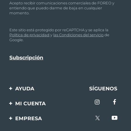
Acepto recibir comunicaciones comerciales de FOREO y
entiendo que puedo darme de baja en cualquier
momento.
Este sitio está protegido por reCAPTCHA y se aplica la
Política de privacidad
y
las Condiciones del servicio
de
Google.
AYUDA
SÍGUENOS
Contáctanos
MI CUENTA
Pedidos y envíos
Registro de productos
EMPRESA
Garantía y devoluciones
Ayuda
Sobre FOREO