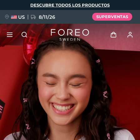
Pasar
DESCUBRE TODOS LOS PRODUCTOS
al
contenido
principal
US
8/11/26
SUPERVENTAS
NUEVO
Iniciar sesión
Idioma
BREAKING NEWS
Perfil de usuario
English
Deutsch
Español
Mis dispositivos
FAQ™ Pure Beauty-Tech Elixir
Français
Italiano
Português
Mis pedidos
Polski
Svenska
Русский
Türkçe
简体中文
繁體中文
Mis direcciones
issa™ Teeth Whitening Set
Mis suscripciones