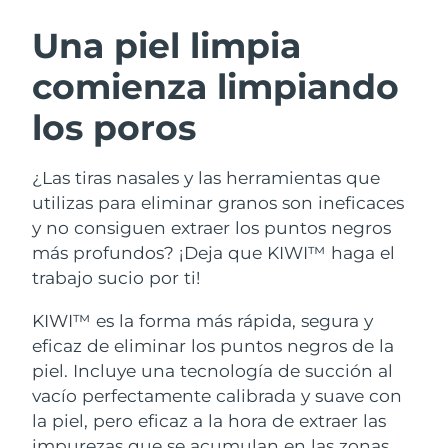
RUTINA SUECAS DE BELLEZA
Austria
Entrega prevista
8/8/26
Una piel limpia
comienza limpiando
Baréin
Entrega prevista
8/9/26
los poros
Limpieza facial
Lifting facial
Bélgica
Entrega prevista
8/8/26
LUNA™ 4 pack
BEAR™ 2 pack
Bermudas
Entrega prevista
8/14/26
¿Las tiras nasales y las herramientas que
Anti-aging massage
Microcurrent toning
utilizas para eliminar granos son ineficaces
Bosnia y Herzegovina
Entrega prevista
8/11/26
y no consiguen extraer los puntos negros
Hidratación
Cuidado bucal
más profundos? ¡Deja que KIWI™ haga el
LUNA™ 4 Plus
BEAR™ 2 go
Brunéi
Entrega prevista
8/13/26
UFO™ 3 pack
issa™ 4
trabajo sucio por ti!
Massage, LED heating
Microcurrent toning on-the-go
TRATAMIENTO ANTIEDAD FAQ™
Deep facial hydration
Hybrid silicone sonic toothbrush
Bulgaria
Entrega prevista
8/8/26
KIWI™ es la forma más rápida, segura y
eficaz de eliminar los puntos negros de la
NEW
LUNA™ 4 Men
BEAR™ 2 eyes & lips
Canadá
Entrega prevista
8/12/26
UFO™ 3 LED
piel. Incluye una tecnología de succión al
issa™ 4 plus
For men, anti-aging massage
Microcurrent line smoothing device
vacío perfectamente calibrada y suave con
Near-infrared and red light therapy
Smart hybrid silicone sonic toothbrush
Chile
Entrega prevista
8/12/26
device
Antiedad
Tratamientos LED
la piel, pero eficaz a la hora de extraer las
impurezas que se acumulan en las zonas