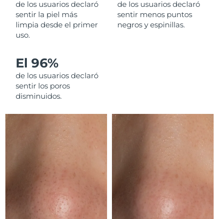
de los usuarios declaró
de los usuarios declaró
sentir la piel más
sentir menos puntos
RAE de Macao
limpia desde el primer
negros y espinillas.
Entrega prevista
8/10/26
(China)
uso.
Malasia
Entrega prevista
8/11/26
El 96%
de los usuarios declaró
Malta
Entrega prevista
8/8/26
sentir los poros
disminuidos.
México
Entrega prevista
8/12/26
Mónaco
Entrega prevista
8/9/26
Países Bajos
Entrega prevista
8/8/26
Nueva Zelanda
Entrega prevista
8/8/26
Noruega
Entrega prevista
8/8/26
Omán
Entrega prevista
8/11/26