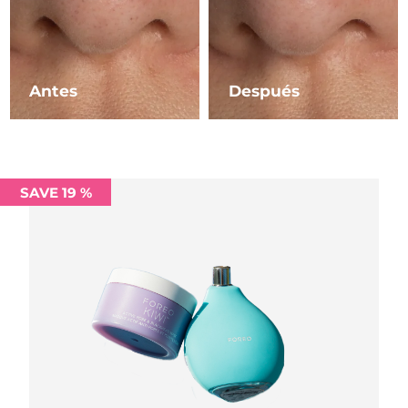
Filipinas
Entrega prevista
8/11/26
Polonia
Entrega prevista
8/9/26
Antes
Después
Portugal
Entrega prevista
8/8/26
Puerto Rico
Entrega prevista
8/10/26
SAVE 19 %
Catar
Entrega prevista
8/9/26
Reunión
Entrega prevista
8/13/26
Rumanía
Entrega prevista
8/8/26
Rusia
Entrega prevista
8/16/26
Arabia Saudí
Entrega prevista
8/9/26