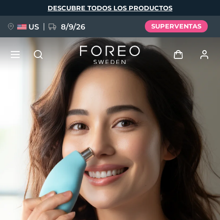
Pasar
DESCUBRE TODOS LOS PRODUCTOS
al
contenido
principal
US
8/9/26
SUPERVENTAS
NUEVO
Iniciar sesión
Idioma
BREAKING NEWS
Perfil de usuario
English
Deutsch
Español
Mis dispositivos
FAQ™ Pure Beauty-Tech Elixir
Français
Italiano
Português
Mis pedidos
Polski
Svenska
Русский
Türkçe
简体中文
繁體中文
Mis direcciones
issa™ Teeth Whitening Set
Mis suscripciones