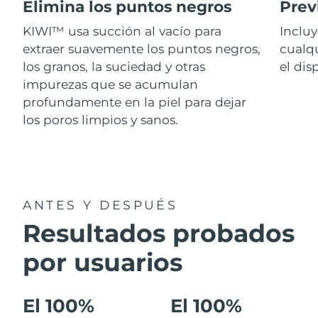
Advanced pore care essentials
Elimina los puntos negros
Prev
For healthy hair
18% PAP
Israel
Entrega prevista
8/12/26
Cosméticos
Hombres
KIWI™ usa succión al vacío para
Inclu
extraer suavemente los puntos negros,
cualqu
Italia
Entrega prevista
8/8/26
los granos, la suciedad y otras
el dis
impurezas que se acumulan
Japón
Entrega prevista
8/11/26
profundamente en la piel para dejar
Comprar todo
Jersey
Entrega prevista
8/13/26
los poros limpios y sanos.
Kazajistán
Entrega prevista
8/10/26
FOREO APP
Kuwait
Entrega prevista
8/8/26
ACERCA DE
ANTES Y DESPUÉS
Letonia
Entrega prevista
8/8/26
Resultados probados
Líbano
Entrega prevista
8/9/26
por usuarios
Lituania
Entrega prevista
8/8/26
El 100%
El 100%
Luxemburgo
Entrega prevista
8/8/26