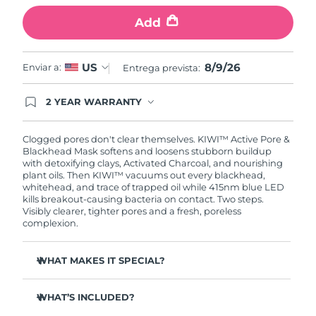
Add
Turquía
Entrega prevista
8/9/26
Emiratos Árabes
8/9/26
US
Entrega prevista
8/9/26
Enviar a:
Entrega prevista:
Unidos
2 YEAR WARRANTY
Reino Unido
Entrega prevista
8/8/26
Ordering today registers you for full FOREO
warranty coverage. This means if you experience
issues within 2-year of purchase, FOREO will
Clogged pores don't clear themselves. KIWI™ Active Pore &
Estados Unidos
Entrega prevista
8/9/26
replace your product free of charge.
Blackhead Mask softens and loosens stubborn buildup
with detoxifying clays, Activated Charcoal, and nourishing
Uzbekistán
Entrega prevista
8/13/26
plant oils. Then KIWI™ vacuums out every blackhead,
whitehead, and trace of trapped oil while 415nm blue LED
kills breakout-causing bacteria on contact.
Two steps.
Vietnam
Entrega prevista
8/14/26
Visibly clearer, tighter pores and a fresh, poreless
complexion.
WHAT MAKES IT SPECIAL?
Detoxifying clays and Activated Charcoal draw out oil,
bacteria, and grime before extraction even begins.
WHAT’S INCLUDED?
Jojoba, Meadowfoam & Baobab Seed Oils soften