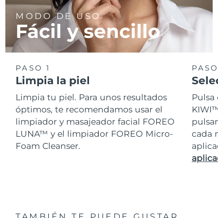
MODO DE USO
Fácil y sencillo
PASO 1
PASO
Limpia la piel
Sele
Limpia tu piel. Para unos resultados
Pulsa 
óptimos, te recomendamos usar el
KIWI™.
limpiador y masajeador facial FOREO
pulsa
LUNA™ y el limpiador FOREO Micro-
cada n
Foam Cleanser.
aplic
aplica
TAMBIÉN TE PUEDE GUSTAR