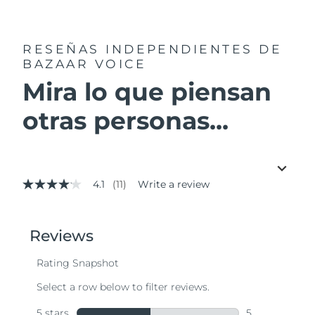
RESEÑAS INDEPENDIENTES
DE
BAZAAR VOICE
Mira lo que piensan
otras personas...
4.1
(11)
Write a review
4.1
out
of
5
stars,
average
rating
value.
Read
11
Reviews.
Same