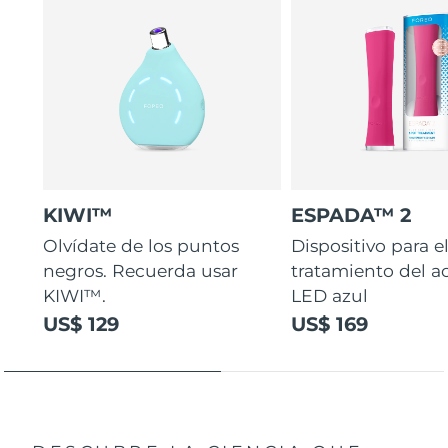
intensidades ajustables y 3 patrones de masaje.
KIWI™
ESPADA™ 2
Olvídate de los puntos
Dispositivo para e
negros. Recuerda usar
tratamiento del a
KIWI™.
LED azul
US$ 129
US$ 169