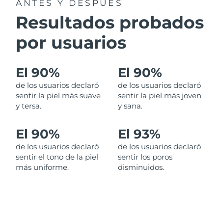
ANTES Y DESPUÉS
Resultados probados
RAE de Macao
Entrega prevista
8/11/26
(China)
por usuarios
Malasia
Entrega prevista
8/12/26
El 90%
El 90%
Malta
Entrega prevista
8/9/26
de los usuarios declaró
de los usuarios declaró
sentir la piel más suave
sentir la piel más joven
México
Entrega prevista
8/13/26
y tersa.
y sana.
Mónaco
Entrega prevista
8/10/26
El 90%
El 93%
de los usuarios declaró
de los usuarios declaró
Países Bajos
Entrega prevista
8/9/26
sentir el tono de la piel
sentir los poros
más uniforme.
disminuidos.
Nueva Zelanda
Entrega prevista
8/9/26
Noruega
Entrega prevista
8/9/26
Omán
Entrega prevista
8/12/26