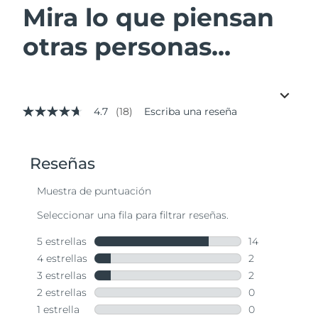
Mira lo que piensan
otras personas...
4.7
(18)
Escriba una reseña
4.7
de
5
estrellas,
valor
medio
de
valoración.
Read
18
Reviews.
Enlace
en
la
misma
página.