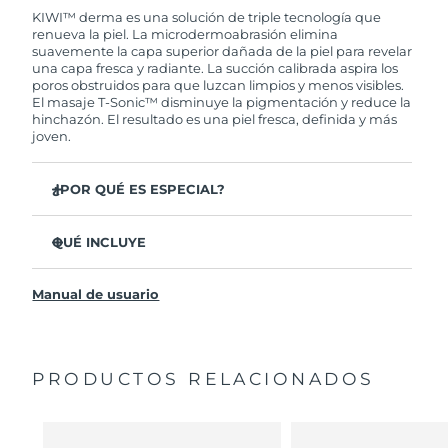
de tener algún problema durante los 2 años
KIWI™ derma es una solución de triple tecnología que
posteriores a tu compra, FOREO te remplazará el
renueva la piel. La microdermoabrasión elimina
Turquía
Entrega prevista
8/10/26
producto sin cargo alguno.
suavemente la capa superior dañada de la piel para revelar
una capa fresca y radiante. La succión calibrada aspira los
Emiratos Árabes
poros obstruidos para que luzcan limpios y menos visibles.
Entrega prevista
8/10/26
El masaje T-Sonic™ disminuye la pigmentación y reduce la
Unidos
hinchazón. El resultado es una piel fresca, definida y más
joven.
Reino Unido
Entrega prevista
8/9/26
¿POR QUÉ ES ESPECIAL?
Estados Unidos
Entrega prevista
8/10/26
Estimula la producción de colágeno para ofrecerte
resultados duraderos.
QUÉ INCLUYE
Uzbekistán
Entrega prevista
8/14/26
El único dispositivo de microdermoabrasión que no
KIWI™ derma
necesita filtros o puntas de remplazo.
Vietnam
Entrega prevista
8/15/26
Manual de usuario
3 puntas de microdermoabrasión de diamantes
La punta pequeña de diamante Adamas exfolia con
Adamas
precisión la zona T.
Cable de carga USB
La punta mediana de diamante Adamas reduce las
líneas de expresión, la pigmentación y las cicatrices.
Guía de inicio rápido
PRODUCTOS RELACIONADOS
La punta grande de diamante Adamas exfolia las
Manual general
mejillas y las zonas más sensibles.
Garantía de 2 años (España, Portugal, Suecia: Garantía
Te permite personalizar el tratamiento con 6
de 3 años)