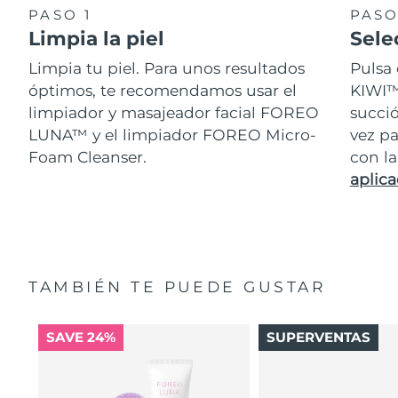
PASO 1
PASO
Limpia la piel
Sele
Limpia tu piel. Para unos resultados
Pulsa 
óptimos, te recomendamos usar el
KIWI™ 
limpiador y masajeador facial FOREO
succi
LUNA™ y el limpiador FOREO Micro-
vez pa
Foam Cleanser.
con l
aplica
TAMBIÉN TE PUEDE GUSTAR
SAVE 24%
SUPERVENTAS