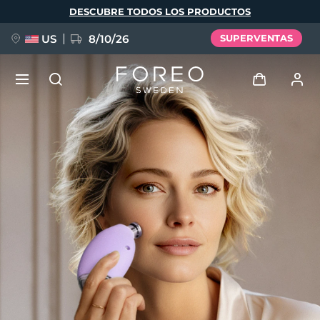
Pasar
DESCUBRE TODOS LOS PRODUCTOS
al
contenido
principal
US
8/10/26
SUPERVENTAS
NUEVO
Iniciar sesión
Idioma
BREAKING NEWS
Perfil de usuario
English
Deutsch
Español
Mis dispositivos
FAQ™ Pure Beauty-Tech Elixir
Français
Italiano
Português
Mis pedidos
Polski
Svenska
Русский
Türkçe
简体中文
繁體中文
Mis direcciones
issa™ Teeth Whitening Set
Mis suscripciones