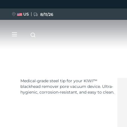
US
8/11/26
Pasar
al
contenido
principal
Medical-grade steel tip for your KIWI™
NUEVO
blackhead remover pore vacuum device. Ultra-
hygienic, corrosion-resistant, and easy to clean.
BREAKING NEWS
FAQ™ Pure Beauty-Tech Elixir