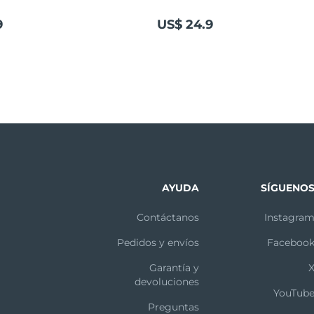
9
US$ 24.9
AYUDA
SÍGUENO
Contáctanos
Instagra
Pedidos y envíos
Faceboo
Garantía y
devoluciones
YouTub
Preguntas