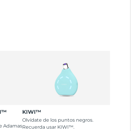
WI™
KIWI™
Olvídate de los puntos negros.
te Adamas
Recuerda usar KIWI™.