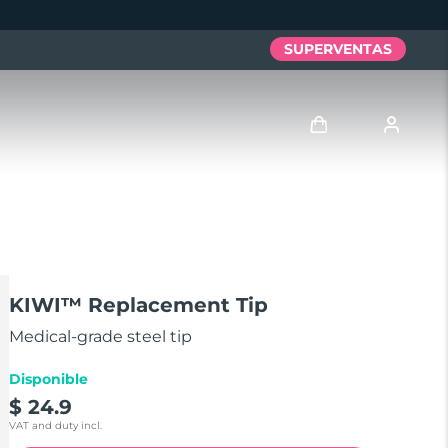
SUPERVENTAS
Iniciar sesión
Perfil de usuario
Mis dispositivos
KIWI™ Replacement Tip
Mis pedidos
Medical-grade steel tip
Disponible
Mis direcciones
$ 24.9
VAT and duty incl.
Mis suscripciones