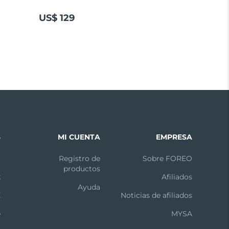
US$ 129
S
MI CUENTA
EMPRESA
m
Registro de
Sobre FOREO
productos
k
Afiliados
Ayuda
X
Noticias de afiliados
e
MYSA