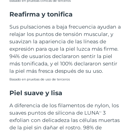
Basado en pruebas clínicas de terceros
Turquía
Entrega prevista
8/11/26
Reafirma y tonifica
Emiratos Árabes
Sus pulsaciones a baja frecuencia ayudan a
Entrega prevista
8/11/26
Unidos
relajar los puntos de tensión muscular, y
suavizan la apariencia de las líneas de
Reino Unido
Entrega prevista
8/10/26
expresión para que la piel luzca más firme.
94% de usuarios declararon sentir la piel
Estados Unidos
Entrega prevista
8/11/26
más tonificada, y el 100% declararon sentir
la piel más fresca después de su uso.
Uzbekistán
Entrega prevista
8/15/26
Basado en pruebas de uso de terceros
Vietnam
Entrega prevista
8/16/26
Piel suave y lisa
A diferencia de los filamentos de nylon, los
suaves puntos de silicona de LUNA
3
TM
exfolian con delicadeza las células muertas
de la piel sin dañar el rostro. 98% de