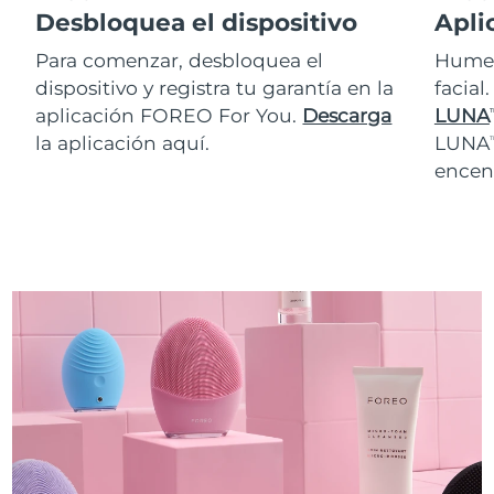
Desbloquea el dispositivo
Apli
Para comenzar, desbloquea el
Humed
dispositivo y registra tu garantía en la
facial
aplicación FOREO For You.
Descarga
LUNA
T
la aplicación aquí.
LUNA
T
encen