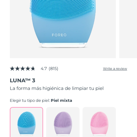
4.7
(815)
Write a review
4.7
out
LUNA™ 3
of
5
La forma más higiénica de limpiar tu piel
stars,
average
rating
Elegir tu tipo de piel:
Piel mixta
value.
Read
815
Reviews.
Same
page
link.