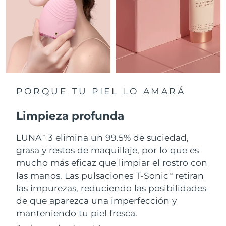
Singapur
Entrega prevista
8/12/26
Eslovaquia
Entrega prevista
8/10/26
Eslovenia
Entrega prevista
8/10/26
Sudáfrica
Entrega prevista
8/18/26
PORQUE TU PIEL LO AMARÁ
Corea del Sur
Entrega prevista
8/12/26
Limpieza profunda
España
Entrega prevista
8/10/26
LUNA
3 elimina un 99.5% de suciedad,
TM
grasa y restos de maquillaje, por lo que es
Suecia
Entrega prevista
8/10/26
mucho más eficaz que limpiar el rostro con
Suiza
las manos. Las pulsaciones T-Sonic
retiran
Entrega prevista
8/10/26
TM
las impurezas, reduciendo las posibilidades
Taiwán
Entrega prevista
8/15/26
de que aparezca una imperfección y
manteniendo tu piel fresca.
Tailandia
Entrega prevista
8/14/26