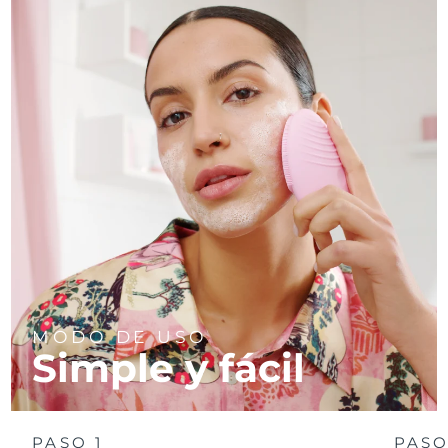
MODO DE USO
Simple y fácil
PASO 1
PASO