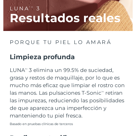
LUNA
3
TM
Resultados reales
RAE de Macao
Entrega prevista
8/12/26
(China)
Malasia
Entrega prevista
8/13/26
PORQUE TU PIEL LO AMARÁ
Malta
Entrega prevista
8/10/26
Limpieza profunda
México
Entrega prevista
8/14/26
LUNA
3 elimina un 99.5% de suciedad,
TM
Mónaco
grasa y restos de maquillaje, por lo que es
Entrega prevista
8/11/26
mucho más eficaz que limpiar el rostro con
Países Bajos
Entrega prevista
8/10/26
las manos. Las pulsaciones T-Sonic
retiran
TM
las impurezas, reduciendo las posibilidades
Nueva Zelanda
Entrega prevista
8/10/26
de que aparezca una imperfección y
manteniendo tu piel fresca.
Noruega
Entrega prevista
8/10/26
Basado en pruebas clínicas de terceros
Omán
Entrega prevista
8/13/26