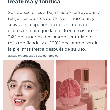
Reafirma y tonifica
Filipinas
Entrega prevista
8/13/26
Sus pulsaciones a baja frecuencia ayudan a
relajar los puntos de tensión muscular, y
Polonia
Entrega prevista
8/11/26
suavizan la apariencia de las líneas de
expresión para que la piel luzca más firme.
Portugal
Entrega prevista
8/10/26
94% de usuarios declararon sentir la piel
más tonificada, y el 100% declararon sentir
Puerto Rico
Entrega prevista
8/12/26
la piel más fresca después de su uso.
Catar
Entrega prevista
8/11/26
Basado en pruebas de uso de terceros
Reunión
Entrega prevista
8/15/26
Rumanía
Entrega prevista
8/10/26
Rusia
Entrega prevista
8/18/26
Arabia Saudí
Entrega prevista
8/11/26