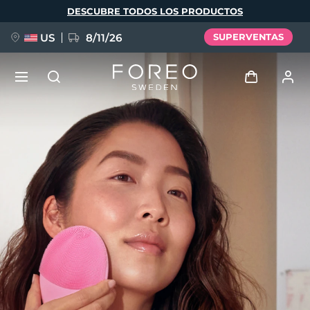
Pasar
DESCUBRE TODOS LOS PRODUCTOS
al
contenido
principal
US
8/11/26
SUPERVENTAS
NUEVO
Iniciar sesión
Idioma
BREAKING NEWS
Perfil de usuario
English
Deutsch
Español
Mis dispositivos
FAQ™ Pure Beauty-Tech Elixir
Français
Italiano
Português
Mis pedidos
Polski
Svenska
Русский
Türkçe
简体中文
繁體中文
Mis direcciones
issa™ Teeth Whitening Set
Mis suscripciones