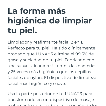
RUTINA SUECAS DE BELLEZA
Austria
Entrega prevista
8/10/26
La forma más
higiénica de limpiar
Baréin
Entrega prevista
8/11/26
tu piel.
Limpieza facial
Lifting facial
Bélgica
Entrega prevista
8/10/26
LUNA™ 4 pack
BEAR™ 2 pack
Bermudas
Entrega prevista
8/16/26
Limpiador y reafirmante facial 2 en 1.
Anti-aging massage
Microcurrent toning
Perfecto para tu piel. Ha sido clínicamente
Bosnia y Herzegovina
Entrega prevista
8/13/26
probado que LUNA
3 elimina el 99.5% de
TM
Hidratación
Cuidado bucal
grasa y suciedad de tu piel. Fabricado con
LUNA™ 4 Plus
BEAR™ 2 go
Brunéi
Entrega prevista
8/15/26
UFO™ 3 pack
issa™ 4
una suave silicona resistente a las bacterias
Massage, LED heating
Microcurrent toning on-the-go
TRATAMIENTO ANTIEDAD FAQ™
y 25 veces más higiénica que los cepillos
Deep facial hydration
Hybrid silicone sonic toothbrush
Bulgaria
Entrega prevista
8/10/26
faciales de nylon. El dispositivo de limpieza
NEW
facial más higiénico y suave.
LUNA™ 4 Men
BEAR™ 2 eyes & lips
Canadá
Entrega prevista
8/14/26
UFO™ 3 LED
issa™ 4 plus
For men, anti-aging massage
Microcurrent line smoothing device
Usa la parte posterior de tu LUNA
3 para
Near-infrared and red light therapy
TM
Smart hybrid silicone sonic toothbrush
Chile
Entrega prevista
8/14/26
device
Antiedad
Tratamientos LED
transformarlo en un dispositivo de masaje
reafirmante que ayuda a la absorción de los