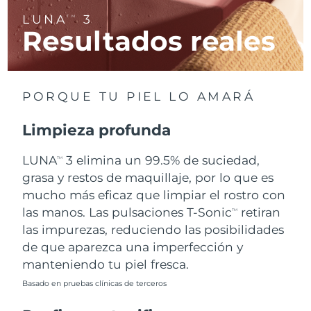
LUNA
3
TM
Resultados reales
RAE de Macao
Entrega prevista
8/13/26
(China)
Malasia
Entrega prevista
8/14/26
PORQUE TU PIEL LO AMARÁ
Malta
Entrega prevista
8/11/26
Limpieza profunda
México
Entrega prevista
8/15/26
LUNA
3 elimina un 99.5% de suciedad,
TM
Mónaco
grasa y restos de maquillaje, por lo que es
Entrega prevista
8/12/26
mucho más eficaz que limpiar el rostro con
Países Bajos
Entrega prevista
8/11/26
las manos. Las pulsaciones T-Sonic
retiran
TM
las impurezas, reduciendo las posibilidades
Nueva Zelanda
Entrega prevista
8/11/26
de que aparezca una imperfección y
manteniendo tu piel fresca.
Noruega
Entrega prevista
8/11/26
Basado en pruebas clínicas de terceros
Omán
Entrega prevista
8/14/26