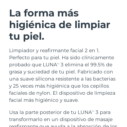
RUTINA SUECAS DE BELLEZA
Austria
Entrega prevista
8/11/26
La forma más
higiénica de limpiar
Baréin
Entrega prevista
8/12/26
tu piel.
Limpieza facial
Lifting facial
Bélgica
Entrega prevista
8/11/26
LUNA™ 4 pack
BEAR™ 2 pack
Bermudas
Entrega prevista
8/17/26
Limpiador y reafirmante facial 2 en 1.
Anti-aging massage
Microcurrent toning
Perfecto para tu piel. Ha sido clínicamente
Bosnia y Herzegovina
Entrega prevista
8/14/26
probado que LUNA
3 elimina el 99.5% de
TM
Hidratación
Cuidado bucal
grasa y suciedad de tu piel. Fabricado con
LUNA™ 4 Plus
BEAR™ 2 go
Brunéi
Entrega prevista
8/16/26
UFO™ 3 pack
issa™ 4
una suave silicona resistente a las bacterias
Massage, LED heating
Microcurrent toning on-the-go
TRATAMIENTO ANTIEDAD FAQ™
y 25 veces más higiénica que los cepillos
Deep facial hydration
Hybrid silicone sonic toothbrush
Bulgaria
Entrega prevista
8/11/26
faciales de nylon. El dispositivo de limpieza
NEW
facial más higiénico y suave.
LUNA™ 4 Men
BEAR™ 2 eyes & lips
Canadá
Entrega prevista
8/15/26
UFO™ 3 LED
issa™ 4 plus
For men, anti-aging massage
Microcurrent line smoothing device
Usa la parte posterior de tu LUNA
3 para
Near-infrared and red light therapy
TM
Smart hybrid silicone sonic toothbrush
Chile
Entrega prevista
8/15/26
device
Antiedad
Tratamientos LED
transformarlo en un dispositivo de masaje
reafirmante que ayuda a la absorción de los