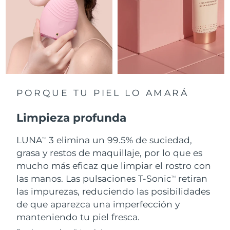
Singapur
Entrega prevista
8/13/26
Eslovaquia
Entrega prevista
8/11/26
Eslovenia
Entrega prevista
8/11/26
Sudáfrica
Entrega prevista
8/19/26
PORQUE TU PIEL LO AMARÁ
Corea del Sur
Entrega prevista
8/13/26
Limpieza profunda
España
Entrega prevista
8/11/26
LUNA
3 elimina un 99.5% de suciedad,
TM
grasa y restos de maquillaje, por lo que es
Suecia
Entrega prevista
8/11/26
mucho más eficaz que limpiar el rostro con
Suiza
las manos. Las pulsaciones T-Sonic
retiran
Entrega prevista
8/11/26
TM
las impurezas, reduciendo las posibilidades
Taiwán
Entrega prevista
8/16/26
de que aparezca una imperfección y
manteniendo tu piel fresca.
Tailandia
Entrega prevista
8/15/26