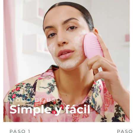
MODO DE USO
Simple y fácil
PASO 1
PASO