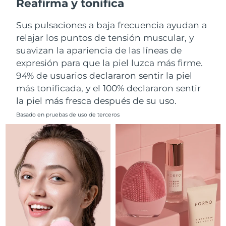
Reafirma y tonifica
Filipinas
Entrega prevista
8/14/26
Sus pulsaciones a baja frecuencia ayudan a
relajar los puntos de tensión muscular, y
Polonia
Entrega prevista
8/12/26
suavizan la apariencia de las líneas de
expresión para que la piel luzca más firme.
Portugal
Entrega prevista
8/11/26
94% de usuarios declararon sentir la piel
más tonificada, y el 100% declararon sentir
Puerto Rico
Entrega prevista
8/13/26
la piel más fresca después de su uso.
Catar
Entrega prevista
8/12/26
Basado en pruebas de uso de terceros
Reunión
Entrega prevista
8/16/26
Rumanía
Entrega prevista
8/11/26
Rusia
Entrega prevista
8/19/26
Arabia Saudí
Entrega prevista
8/12/26