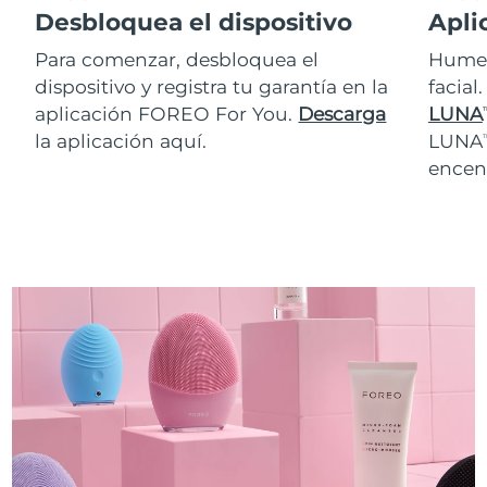
Desbloquea el dispositivo
Apli
Para comenzar, desbloquea el
Humed
dispositivo y registra tu garantía en la
facial
aplicación FOREO For You.
Descarga
LUNA
T
la aplicación aquí.
LUNA
T
encen