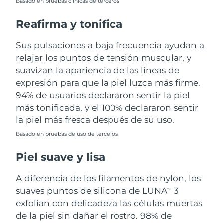
Basado en pruebas clínicas de terceros
Turquía
Entrega prevista
8/12/26
Reafirma y tonifica
Emiratos Árabes
Sus pulsaciones a baja frecuencia ayudan a
Entrega prevista
8/12/26
Unidos
relajar los puntos de tensión muscular, y
suavizan la apariencia de las líneas de
Reino Unido
Entrega prevista
8/11/26
expresión para que la piel luzca más firme.
94% de usuarios declararon sentir la piel
Estados Unidos
Entrega prevista
8/12/26
más tonificada, y el 100% declararon sentir
la piel más fresca después de su uso.
Uzbekistán
Entrega prevista
8/16/26
Basado en pruebas de uso de terceros
Vietnam
Entrega prevista
8/17/26
Piel suave y lisa
A diferencia de los filamentos de nylon, los
suaves puntos de silicona de LUNA
3
TM
exfolian con delicadeza las células muertas
de la piel sin dañar el rostro. 98% de