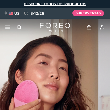
Pasar
DESCUBRE TODOS LOS PRODUCTOS
al
contenido
principal
US
8/12/26
SUPERVENTAS
NUEVO
Iniciar sesión
Idioma
BREAKING NEWS
Perfil de usuario
English
Deutsch
Español
Mis dispositivos
FAQ™ Pure Beauty-Tech Elixir
Français
Italiano
Português
Mis pedidos
Polski
Svenska
Русский
Türkçe
简体中文
繁體中文
Mis direcciones
issa™ Teeth Whitening Set
Mis suscripciones