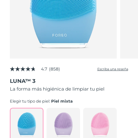
4.7
(858)
Escriba una reseña
4.7
de
LUNA™ 3
5
estrellas,
La forma más higiénica de limpiar tu piel
valor
medio
de
Elegir tu tipo de piel:
Piel mixta
valoración.
Read
858
Reviews.
Enlace
en
la