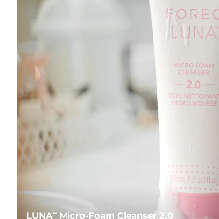
s
LUNA
Micro-Foam Cleanser 2.0
TM