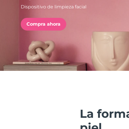
Dispositivo de limpieza facial
issa™ Teeth Whitening Set
Compra ahora
FAQ™ Dual LED Panel
POPULAR
Sorpresas especiales
Superventas
La forma
piel.