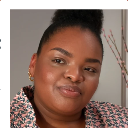
a
a
.