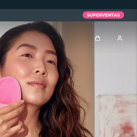
SUPERVENTAS
Iniciar sesión
Perfil de usuario
Mis dispositivos
Mis pedidos
Mis direcciones
Mis suscripciones