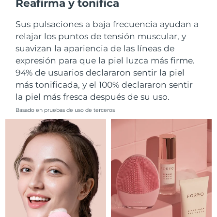
Reafirma y tonifica
Filipinas
Entrega prevista
১৩/৮/২৬
Sus pulsaciones a baja frecuencia ayudan a
relajar los puntos de tensión muscular, y
Polonia
Entrega prevista
১১/৮/২৬
suavizan la apariencia de las líneas de
expresión para que la piel luzca más firme.
Portugal
Entrega prevista
১০/৮/২৬
94% de usuarios declararon sentir la piel
más tonificada, y el 100% declararon sentir
Puerto Rico
Entrega prevista
১২/৮/২৬
la piel más fresca después de su uso.
Catar
Entrega prevista
১১/৮/২৬
Basado en pruebas de uso de terceros
Reunión
Entrega prevista
১৫/৮/২৬
Rumanía
Entrega prevista
১০/৮/২৬
Rusia
Entrega prevista
১৮/৮/২৬
Arabia Saudí
Entrega prevista
১১/৮/২৬