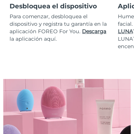
Desbloquea el dispositivo
Apli
Para comenzar, desbloquea el
Humed
dispositivo y registra tu garantía en la
facial
aplicación FOREO For You.
Descarga
LUNA
T
la aplicación aquí.
LUNA
T
encen