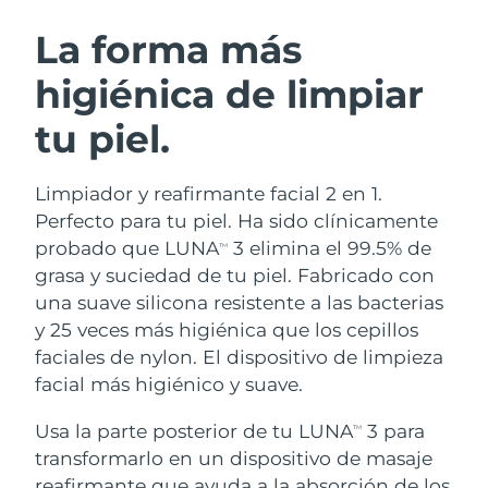
RUTINA SUECAS DE BELLEZA
Austria
Entrega prevista
১০/৮/২৬
La forma más
higiénica de limpiar
Baréin
Entrega prevista
১১/৮/২৬
tu piel.
Limpieza facial
Lifting facial
Bélgica
Entrega prevista
১০/৮/২৬
LUNA™ 4 pack
BEAR™ 2 pack
Bermudas
Entrega prevista
১৬/৮/২৬
Limpiador y reafirmante facial 2 en 1.
Anti-aging massage
Microcurrent toning
Perfecto para tu piel. Ha sido clínicamente
Bosnia y Herzegovina
Entrega prevista
১৩/৮/২৬
probado que LUNA
3 elimina el 99.5% de
TM
Hidratación
Cuidado bucal
grasa y suciedad de tu piel. Fabricado con
LUNA™ 4 Plus
BEAR™ 2 go
Brunéi
Entrega prevista
১৫/৮/২৬
UFO™ 3 pack
issa™ 4
una suave silicona resistente a las bacterias
Massage, LED heating
Microcurrent toning on-the-go
TRATAMIENTO ANTIEDAD FAQ™
y 25 veces más higiénica que los cepillos
Deep facial hydration
Hybrid silicone sonic toothbrush
Bulgaria
Entrega prevista
১০/৮/২৬
faciales de nylon. El dispositivo de limpieza
NEW
facial más higiénico y suave.
LUNA™ 4 Men
BEAR™ 2 eyes & lips
Canadá
Entrega prevista
১৪/৮/২৬
UFO™ 3 LED
issa™ 4 plus
For men, anti-aging massage
Microcurrent line smoothing device
Usa la parte posterior de tu LUNA
3 para
Near-infrared and red light therapy
TM
Smart hybrid silicone sonic toothbrush
Chile
Entrega prevista
১৪/৮/২৬
device
Antiedad
Tratamientos LED
transformarlo en un dispositivo de masaje
reafirmante que ayuda a la absorción de los