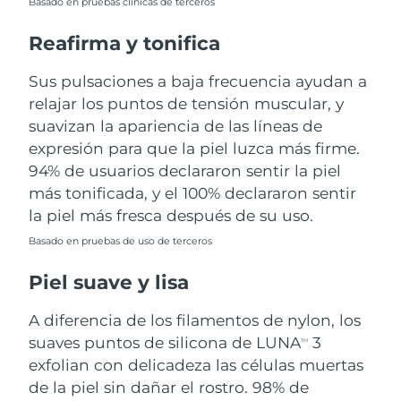
Basado en pruebas clínicas de terceros
Turquía
Entrega prevista
১১/৮/২৬
Reafirma y tonifica
Emiratos Árabes
Sus pulsaciones a baja frecuencia ayudan a
Entrega prevista
১১/৮/২৬
Unidos
relajar los puntos de tensión muscular, y
suavizan la apariencia de las líneas de
Reino Unido
Entrega prevista
১০/৮/২৬
expresión para que la piel luzca más firme.
94% de usuarios declararon sentir la piel
Estados Unidos
Entrega prevista
১১/৮/২৬
más tonificada, y el 100% declararon sentir
la piel más fresca después de su uso.
Uzbekistán
Entrega prevista
১৫/৮/২৬
Basado en pruebas de uso de terceros
Vietnam
Entrega prevista
১৬/৮/২৬
Piel suave y lisa
A diferencia de los filamentos de nylon, los
suaves puntos de silicona de LUNA
3
TM
exfolian con delicadeza las células muertas
de la piel sin dañar el rostro. 98% de