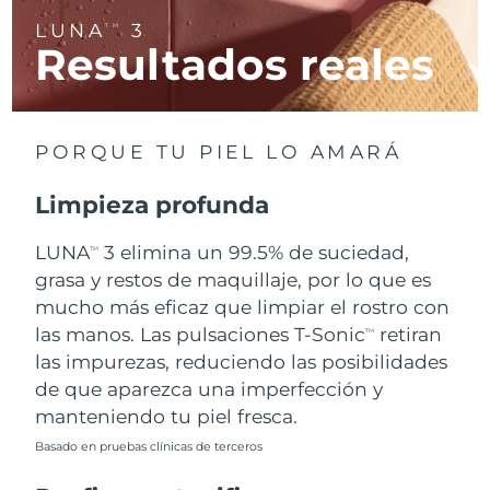
LUNA
3
TM
Resultados reales
RAE de Macao
Entrega prevista
১২/৮/২৬
(China)
Malasia
Entrega prevista
১৩/৮/২৬
PORQUE TU PIEL LO AMARÁ
Malta
Entrega prevista
১০/৮/২৬
Limpieza profunda
México
Entrega prevista
১৪/৮/২৬
LUNA
3 elimina un 99.5% de suciedad,
TM
Mónaco
grasa y restos de maquillaje, por lo que es
Entrega prevista
১১/৮/২৬
mucho más eficaz que limpiar el rostro con
Países Bajos
Entrega prevista
১০/৮/২৬
las manos. Las pulsaciones T-Sonic
retiran
TM
las impurezas, reduciendo las posibilidades
Nueva Zelanda
Entrega prevista
১০/৮/২৬
de que aparezca una imperfección y
manteniendo tu piel fresca.
Noruega
Entrega prevista
১০/৮/২৬
Basado en pruebas clínicas de terceros
Omán
Entrega prevista
১৩/৮/২৬