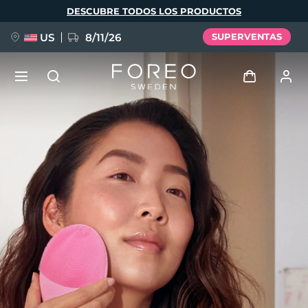
Pasar
DESCUBRE TODOS LOS PRODUCTOS
al
contenido
principal
US
8/11/26
SUPERVENTAS
NUEVO
Iniciar sesión
Idioma
BREAKING NEWS
Perfil de usuario
English
Deutsch
Español
Mis dispositivos
FAQ™ Pure Beauty-Tech Elixir
Français
Italiano
Português
Mis pedidos
Polski
Svenska
Русский
Türkçe
简体中文
繁體中文
Mis direcciones
issa™ Teeth Whitening Set
Mis suscripciones