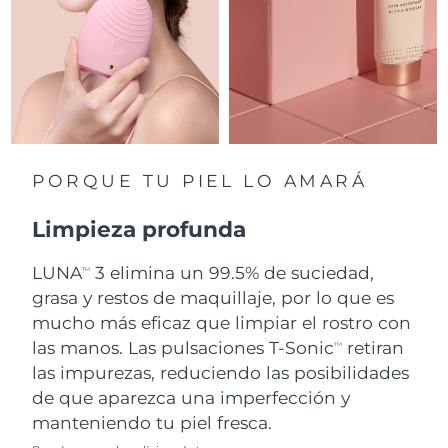
Singapur
Entrega prevista
১২/৮/২৬
Eslovaquia
Entrega prevista
১০/৮/২৬
Eslovenia
Entrega prevista
১০/৮/২৬
Sudáfrica
Entrega prevista
১৮/৮/২৬
PORQUE TU PIEL LO AMARÁ
Corea del Sur
Entrega prevista
১২/৮/২৬
Limpieza profunda
España
Entrega prevista
১০/৮/২৬
LUNA
3 elimina un 99.5% de suciedad,
TM
grasa y restos de maquillaje, por lo que es
Suecia
Entrega prevista
১০/৮/২৬
mucho más eficaz que limpiar el rostro con
Suiza
las manos. Las pulsaciones T-Sonic
retiran
Entrega prevista
১০/৮/২৬
TM
las impurezas, reduciendo las posibilidades
Taiwán
Entrega prevista
১৫/৮/২৬
de que aparezca una imperfección y
manteniendo tu piel fresca.
Tailandia
Entrega prevista
১৪/৮/২৬