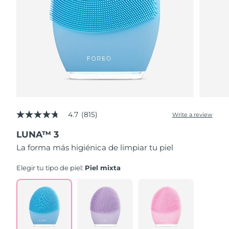
4.7
(815)
Write a review
4.7
out
LUNA™ 3
of
5
La forma más higiénica de limpiar tu piel
stars,
average
rating
Elegir tu tipo de piel:
Piel mixta
value.
Read
815
Reviews.
Same
page
link.