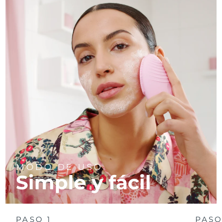
MODO DE USO
Simple y fácil
PASO 1
PASO