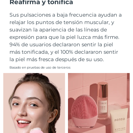
Reafirma y tonifica
Filipinas
Entrega prevista
8/12/26
Sus pulsaciones a baja frecuencia ayudan a
relajar los puntos de tensión muscular, y
Polonia
Entrega prevista
8/10/26
suavizan la apariencia de las líneas de
expresión para que la piel luzca más firme.
Portugal
Entrega prevista
8/9/26
94% de usuarios declararon sentir la piel
más tonificada, y el 100% declararon sentir
Puerto Rico
Entrega prevista
8/11/26
la piel más fresca después de su uso.
Catar
Entrega prevista
8/10/26
Basado en pruebas de uso de terceros
Reunión
Entrega prevista
8/14/26
Rumanía
Entrega prevista
8/9/26
Rusia
Entrega prevista
8/17/26
Arabia Saudí
Entrega prevista
8/10/26