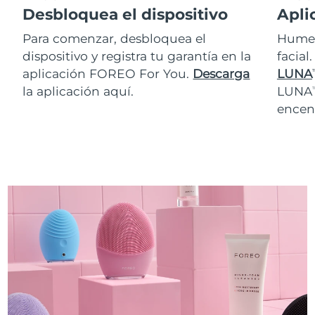
Desbloquea el dispositivo
Apli
Para comenzar, desbloquea el
Humed
dispositivo y registra tu garantía en la
facial
aplicación FOREO For You.
Descarga
LUNA
T
la aplicación aquí.
LUNA
T
encen