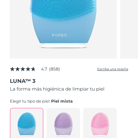
4.7
(858)
Escriba una reseña
4.7
de
LUNA™ 3
5
estrellas,
La forma más higiénica de limpiar tu piel
valor
medio
de
Elegir tu tipo de piel:
Piel mixta
valoración.
Read
858
Reviews.
Enlace
en
la