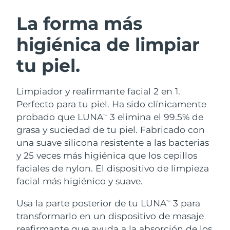
RUTINA SUECAS DE BELLEZA
Austria
Entrega prevista
8/9/26
La forma más
higiénica de limpiar
Baréin
Entrega prevista
8/10/26
tu piel.
Limpieza facial
Lifting facial
Bélgica
Entrega prevista
8/9/26
LUNA™ 4 pack
BEAR™ 2 pack
Bermudas
Entrega prevista
8/15/26
Limpiador y reafirmante facial 2 en 1.
Anti-aging massage
Microcurrent toning
Perfecto para tu piel. Ha sido clínicamente
Bosnia y Herzegovina
Entrega prevista
8/12/26
probado que LUNA
3 elimina el 99.5% de
TM
Hidratación
Cuidado bucal
grasa y suciedad de tu piel. Fabricado con
LUNA™ 4 Plus
BEAR™ 2 go
Brunéi
Entrega prevista
8/14/26
UFO™ 3 pack
issa™ 4
una suave silicona resistente a las bacterias
Massage, LED heating
Microcurrent toning on-the-go
TRATAMIENTO ANTIEDAD FAQ™
y 25 veces más higiénica que los cepillos
Deep facial hydration
Hybrid silicone sonic toothbrush
Bulgaria
Entrega prevista
8/9/26
faciales de nylon. El dispositivo de limpieza
NEW
facial más higiénico y suave.
LUNA™ 4 Men
BEAR™ 2 eyes & lips
Canadá
Entrega prevista
8/13/26
UFO™ 3 LED
issa™ 4 plus
For men, anti-aging massage
Microcurrent line smoothing device
Usa la parte posterior de tu LUNA
3 para
Near-infrared and red light therapy
TM
Smart hybrid silicone sonic toothbrush
Chile
Entrega prevista
8/13/26
device
Antiedad
Tratamientos LED
transformarlo en un dispositivo de masaje
reafirmante que ayuda a la absorción de los