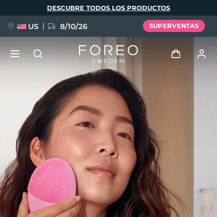
Pasar
DESCUBRE TODOS LOS PRODUCTOS
al
contenido
principal
US
8/10/26
SUPERVENTAS
NUEVO
Iniciar sesión
Idioma
BREAKING NEWS
Perfil de usuario
English
Deutsch
Español
Mis dispositivos
FAQ™ Pure Beauty-Tech Elixir
Français
Italiano
Português
Mis pedidos
Polski
Svenska
Русский
Türkçe
简体中文
繁體中文
Mis direcciones
issa™ Teeth Whitening Set
Mis suscripciones