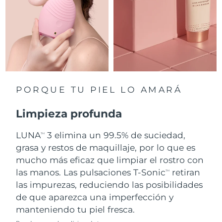
Singapur
Entrega prevista
8/11/26
Eslovaquia
Entrega prevista
8/9/26
Eslovenia
Entrega prevista
8/9/26
Sudáfrica
Entrega prevista
8/17/26
PORQUE TU PIEL LO AMARÁ
Corea del Sur
Entrega prevista
8/11/26
Limpieza profunda
España
Entrega prevista
8/9/26
LUNA
3 elimina un 99.5% de suciedad,
TM
grasa y restos de maquillaje, por lo que es
Suecia
Entrega prevista
8/9/26
mucho más eficaz que limpiar el rostro con
Suiza
las manos. Las pulsaciones T-Sonic
retiran
Entrega prevista
8/9/26
TM
las impurezas, reduciendo las posibilidades
Taiwán
Entrega prevista
8/14/26
de que aparezca una imperfección y
manteniendo tu piel fresca.
Tailandia
Entrega prevista
8/13/26