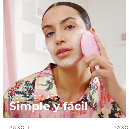
MODO DE USO
Simple y fácil
PASO 1
PASO