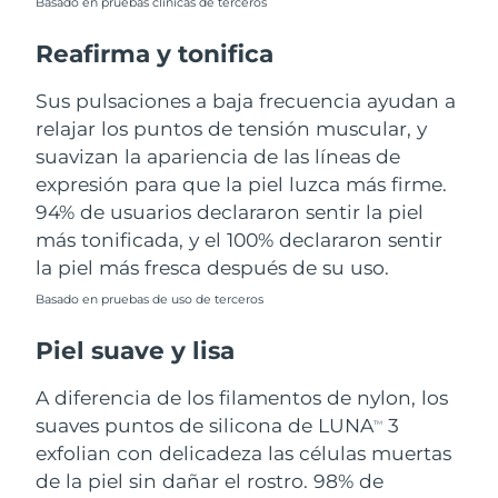
Basado en pruebas clínicas de terceros
Turquía
Entrega prevista
8/10/26
Reafirma y tonifica
Emiratos Árabes
Sus pulsaciones a baja frecuencia ayudan a
Entrega prevista
8/10/26
Unidos
relajar los puntos de tensión muscular, y
suavizan la apariencia de las líneas de
Reino Unido
Entrega prevista
8/9/26
expresión para que la piel luzca más firme.
94% de usuarios declararon sentir la piel
Estados Unidos
Entrega prevista
8/10/26
más tonificada, y el 100% declararon sentir
la piel más fresca después de su uso.
Uzbekistán
Entrega prevista
8/14/26
Basado en pruebas de uso de terceros
Vietnam
Entrega prevista
8/15/26
Piel suave y lisa
A diferencia de los filamentos de nylon, los
suaves puntos de silicona de LUNA
3
TM
exfolian con delicadeza las células muertas
de la piel sin dañar el rostro. 98% de