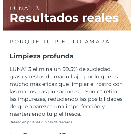
LUNA
3
TM
Resultados reales
RAE de Macao
Entrega prevista
8/11/26
(China)
Malasia
Entrega prevista
8/12/26
PORQUE TU PIEL LO AMARÁ
Malta
Entrega prevista
8/9/26
Limpieza profunda
México
Entrega prevista
8/13/26
LUNA
3 elimina un 99.5% de suciedad,
TM
Mónaco
grasa y restos de maquillaje, por lo que es
Entrega prevista
8/10/26
mucho más eficaz que limpiar el rostro con
Países Bajos
Entrega prevista
8/9/26
las manos. Las pulsaciones T-Sonic
retiran
TM
las impurezas, reduciendo las posibilidades
Nueva Zelanda
Entrega prevista
8/9/26
de que aparezca una imperfección y
manteniendo tu piel fresca.
Noruega
Entrega prevista
8/9/26
Basado en pruebas clínicas de terceros
Omán
Entrega prevista
8/12/26