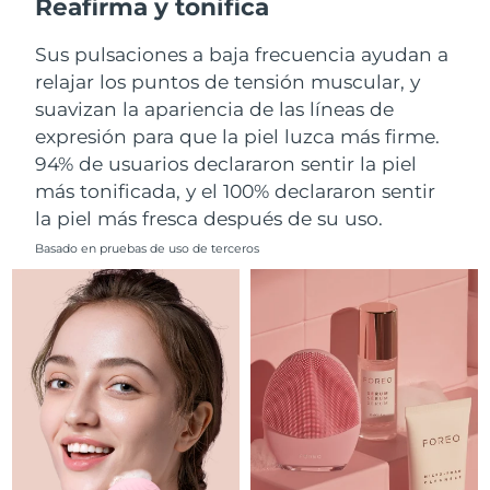
Reafirma y tonifica
Filipinas
Entrega prevista
8/11/26
Sus pulsaciones a baja frecuencia ayudan a
relajar los puntos de tensión muscular, y
Polonia
Entrega prevista
8/9/26
suavizan la apariencia de las líneas de
expresión para que la piel luzca más firme.
Portugal
Entrega prevista
8/8/26
94% de usuarios declararon sentir la piel
más tonificada, y el 100% declararon sentir
Puerto Rico
Entrega prevista
8/10/26
la piel más fresca después de su uso.
Catar
Entrega prevista
8/9/26
Basado en pruebas de uso de terceros
Reunión
Entrega prevista
8/13/26
Rumanía
Entrega prevista
8/8/26
Rusia
Entrega prevista
8/16/26
Arabia Saudí
Entrega prevista
8/9/26