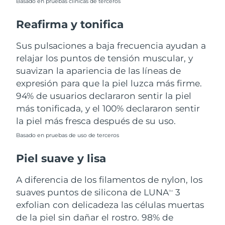
Basado en pruebas clínicas de terceros
Turquía
Entrega prevista
8/9/26
Reafirma y tonifica
Emiratos Árabes
Sus pulsaciones a baja frecuencia ayudan a
Entrega prevista
8/9/26
Unidos
relajar los puntos de tensión muscular, y
suavizan la apariencia de las líneas de
Reino Unido
Entrega prevista
8/8/26
expresión para que la piel luzca más firme.
94% de usuarios declararon sentir la piel
Estados Unidos
Entrega prevista
8/9/26
más tonificada, y el 100% declararon sentir
la piel más fresca después de su uso.
Uzbekistán
Entrega prevista
8/13/26
Basado en pruebas de uso de terceros
Vietnam
Entrega prevista
8/14/26
Piel suave y lisa
A diferencia de los filamentos de nylon, los
suaves puntos de silicona de LUNA
3
TM
exfolian con delicadeza las células muertas
de la piel sin dañar el rostro. 98% de