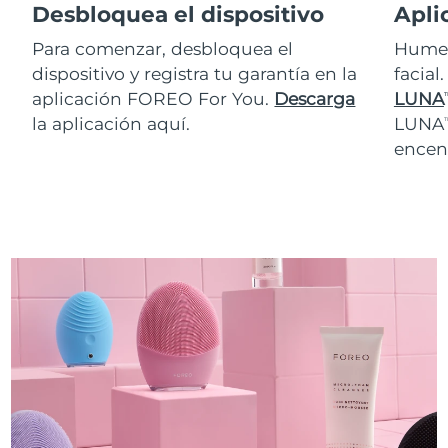
Desbloquea el dispositivo
Apli
Para comenzar, desbloquea el
Humed
dispositivo y registra tu garantía en la
facial
aplicación FOREO For You.
Descarga
LUNA
T
la aplicación aquí.
LUNA
T
encen