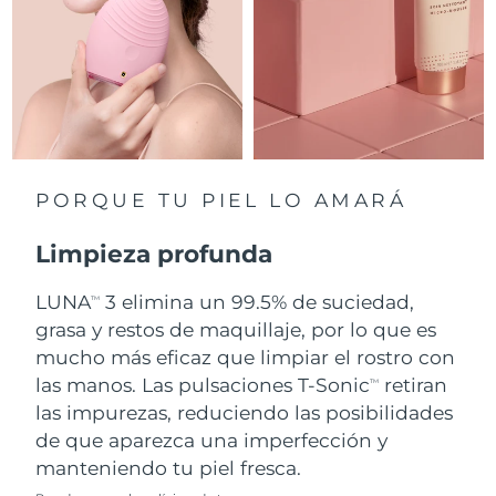
Singapur
Entrega prevista
8/10/26
Eslovaquia
Entrega prevista
8/8/26
Eslovenia
Entrega prevista
8/8/26
Sudáfrica
Entrega prevista
8/16/26
PORQUE TU PIEL LO AMARÁ
Corea del Sur
Entrega prevista
8/10/26
Limpieza profunda
España
Entrega prevista
8/8/26
LUNA
3 elimina un 99.5% de suciedad,
TM
grasa y restos de maquillaje, por lo que es
Suecia
Entrega prevista
8/8/26
mucho más eficaz que limpiar el rostro con
Suiza
las manos. Las pulsaciones T-Sonic
retiran
Entrega prevista
8/8/26
TM
las impurezas, reduciendo las posibilidades
Taiwán
Entrega prevista
8/13/26
de que aparezca una imperfección y
manteniendo tu piel fresca.
Tailandia
Entrega prevista
8/12/26