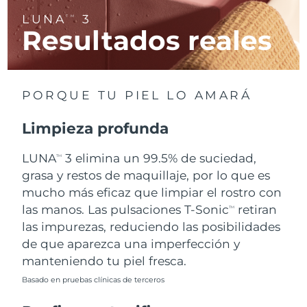
LUNA
3
TM
Resultados reales
RAE de Macao
Entrega prevista
8/10/26
(China)
Malasia
Entrega prevista
8/11/26
PORQUE TU PIEL LO AMARÁ
Malta
Entrega prevista
8/8/26
Limpieza profunda
México
Entrega prevista
8/12/26
LUNA
3 elimina un 99.5% de suciedad,
TM
Mónaco
grasa y restos de maquillaje, por lo que es
Entrega prevista
8/9/26
mucho más eficaz que limpiar el rostro con
Países Bajos
Entrega prevista
8/8/26
las manos. Las pulsaciones T-Sonic
retiran
TM
las impurezas, reduciendo las posibilidades
Nueva Zelanda
Entrega prevista
8/8/26
de que aparezca una imperfección y
manteniendo tu piel fresca.
Noruega
Entrega prevista
8/8/26
Basado en pruebas clínicas de terceros
Omán
Entrega prevista
8/11/26