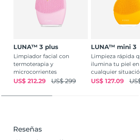
LUNA™ 3 plus
LUNA™ mini 3
Limpiador facial con
Limpieza rápida 
termoterapia y
ilumina tu piel en
microcorrientes
cualquier situaci
US$ 212.29
US$ 299
US$ 127.09
US$