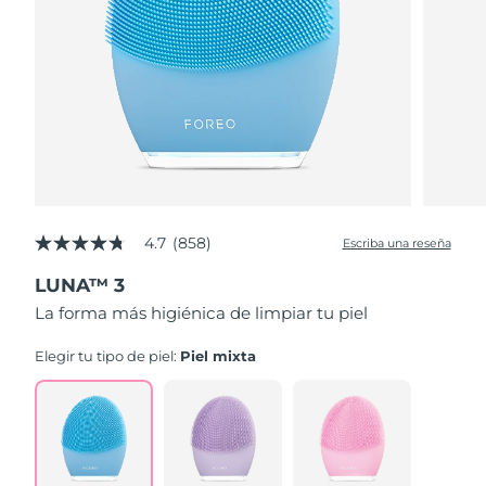
4.7
(858)
Escriba una reseña
4.7
de
LUNA™ 3
5
estrellas,
La forma más higiénica de limpiar tu piel
valor
medio
de
Elegir tu tipo de piel:
Piel mixta
valoración.
Read
858
Reviews.
Enlace
en
la