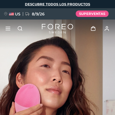
Pasar
DESCUBRE TODOS LOS PRODUCTOS
al
contenido
principal
US
8/9/26
SUPERVENTAS
NUEVO
Iniciar sesión
Idioma
BREAKING NEWS
Perfil de usuario
English
Deutsch
Español
Mis dispositivos
FAQ™ Pure Beauty-Tech Elixir
Français
Italiano
Português
Mis pedidos
Polski
Svenska
Русский
Türkçe
简体中文
繁體中文
Mis direcciones
issa™ Teeth Whitening Set
Mis suscripciones