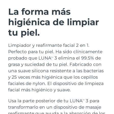
RUTINA SUECAS DE BELLEZA
Austria
Entrega prevista
8/8/26
La forma más
higiénica de limpiar
Baréin
Entrega prevista
8/9/26
tu piel.
Limpieza facial
Lifting facial
Bélgica
Entrega prevista
8/8/26
LUNA™ 4 pack
BEAR™ 2 pack
Bermudas
Entrega prevista
8/14/26
Limpiador y reafirmante facial 2 en 1.
Anti-aging massage
Microcurrent toning
Perfecto para tu piel. Ha sido clínicamente
Bosnia y Herzegovina
Entrega prevista
8/11/26
probado que LUNA
3 elimina el 99.5% de
TM
Hidratación
Cuidado bucal
grasa y suciedad de tu piel. Fabricado con
LUNA™ 4 Plus
BEAR™ 2 go
Brunéi
Entrega prevista
8/13/26
UFO™ 3 pack
issa™ 4
una suave silicona resistente a las bacterias
Massage, LED heating
Microcurrent toning on-the-go
TRATAMIENTO ANTIEDAD FAQ™
y 25 veces más higiénica que los cepillos
Deep facial hydration
Hybrid silicone sonic toothbrush
Bulgaria
Entrega prevista
8/8/26
faciales de nylon. El dispositivo de limpieza
NEW
facial más higiénico y suave.
LUNA™ 4 Men
BEAR™ 2 eyes & lips
Canadá
Entrega prevista
8/12/26
UFO™ 3 LED
issa™ 4 plus
For men, anti-aging massage
Microcurrent line smoothing device
Usa la parte posterior de tu LUNA
3 para
Near-infrared and red light therapy
TM
Smart hybrid silicone sonic toothbrush
Chile
Entrega prevista
8/12/26
device
Antiedad
Tratamientos LED
transformarlo en un dispositivo de masaje
reafirmante que ayuda a la absorción de los