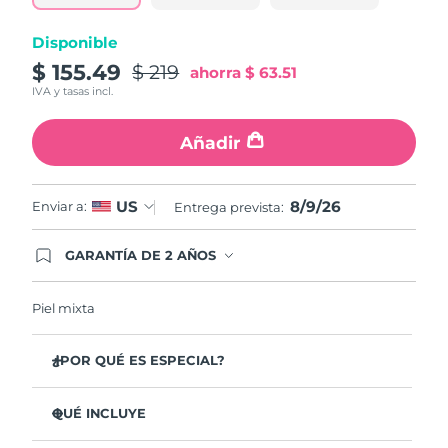
misma
página.
Disponible
$ 155.49
$ 219
ahorra
$ 63.51
IVA y tasas incl.
Añadir
8/9/26
US
Enviar a:
Entrega prevista:
GARANTÍA DE 2 AÑOS
Regístrate hoy y tendrás cobertura total de la
garantía FOREO. Esto quiere decir que, en caso
de tener algún problema durante los 2 años
Piel mixta
posteriores a tu compra, FOREO te remplazará el
producto sin cargo alguno.
¿POR QUÉ ES ESPECIAL?
Elimina el 99,5% de suciedad, grasa y restos de
maquillaje de la piel. Clínicamente probado.
QUÉ INCLUYE
Elimina las impurezas que se acumulan en los poros,
LUNA
3
™