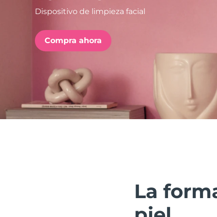
Dispositivo de limpieza facial
issa™ Teeth Whitening Set
Compra ahora
FAQ™ Dual LED Panel
POPULAR
Sorpresas especiales
Superventas
La forma
piel.