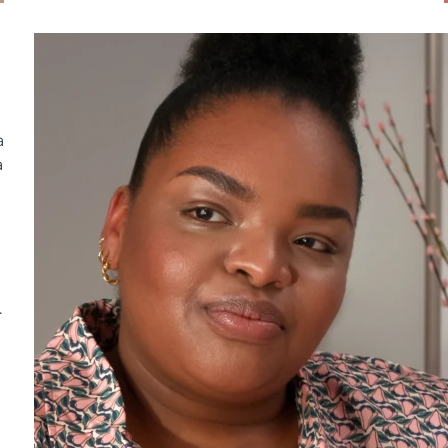
a
a
.