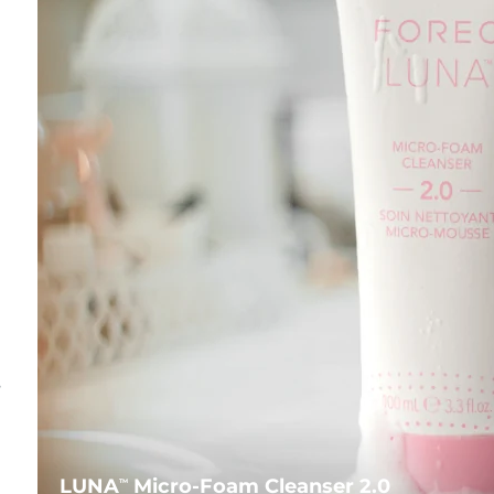
s
LUNA
Micro-Foam Cleanser 2.0
TM