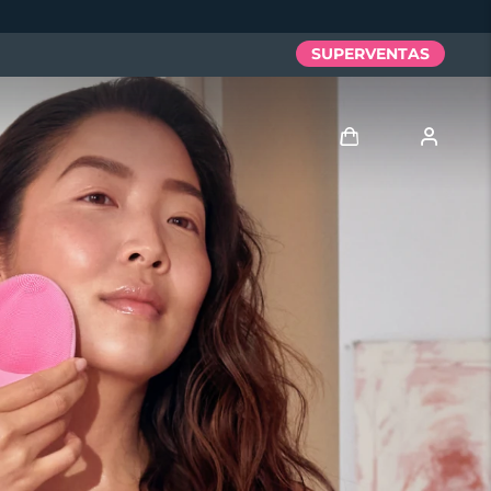
SUPERVENTAS
Iniciar sesión
Perfil de usuario
Mis dispositivos
Mis pedidos
Mis direcciones
Mis suscripciones