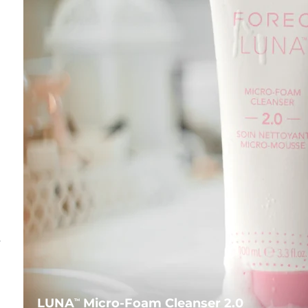
s
LUNA
Micro-Foam Cleanser 2.0
TM