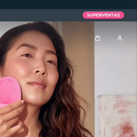
SUPERVENTAS
Iniciar sesión
Perfil de usuario
Mis dispositivos
Mis pedidos
Mis direcciones
Mis suscripciones