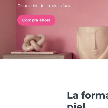
Dispositivo de limpieza facial
issa™ Teeth Whitening Set
Compra ahora
FAQ™ Dual LED Panel
POPULAR
Sorpresas especiales
Superventas
La forma
piel.