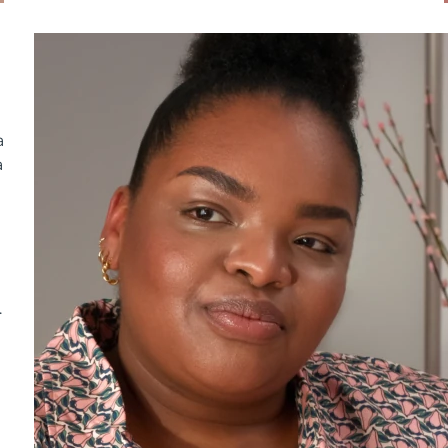
a
a
.