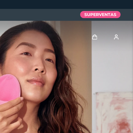
SUPERVENTAS
Iniciar sesión
Perfil de usuario
Mis dispositivos
Mis pedidos
Mis direcciones
Mis suscripciones