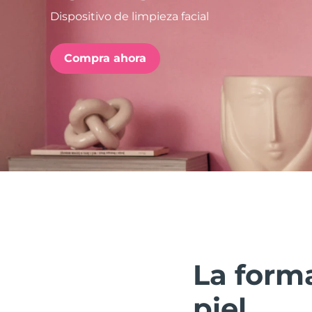
Dispositivo de limpieza facial
issa™ Teeth Whitening Set
Compra ahora
FAQ™ Dual LED Panel
POPULAR
Sorpresas especiales
Superventas
La forma
piel.