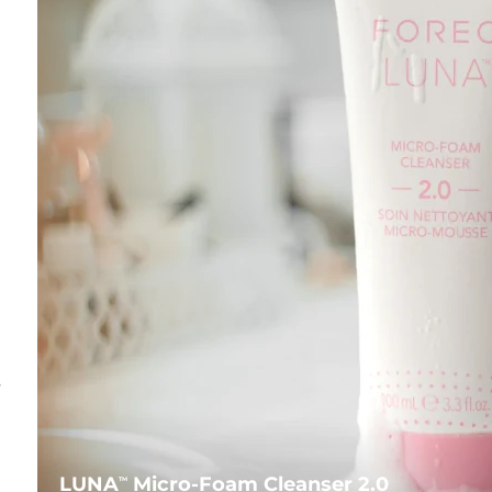
s
LUNA
Micro-Foam Cleanser 2.0
TM