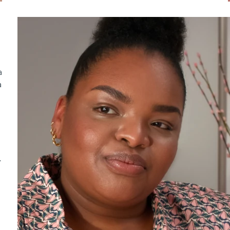
a
a
.