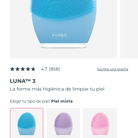
4.7
(858)
Escriba una reseña
4.7
de
LUNA™ 3
5
estrellas,
La forma más higiénica de limpiar tu piel
valor
medio
de
Elegir tu tipo de piel:
Piel mixta
valoración.
Read
858
Reviews.
Enlace
en
la