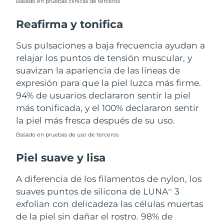
Basado en pruebas clínicas de terceros
Turquía
Entrega prevista
8/9/26
Reafirma y tonifica
Emiratos Árabes
Sus pulsaciones a baja frecuencia ayudan a
Entrega prevista
8/9/26
Unidos
relajar los puntos de tensión muscular, y
suavizan la apariencia de las líneas de
Reino Unido
Entrega prevista
8/8/26
expresión para que la piel luzca más firme.
94% de usuarios declararon sentir la piel
Estados Unidos
Entrega prevista
8/9/26
más tonificada, y el 100% declararon sentir
la piel más fresca después de su uso.
Uzbekistán
Entrega prevista
8/13/26
Basado en pruebas de uso de terceros
Vietnam
Entrega prevista
8/14/26
Piel suave y lisa
A diferencia de los filamentos de nylon, los
suaves puntos de silicona de LUNA
3
TM
exfolian con delicadeza las células muertas
de la piel sin dañar el rostro. 98% de