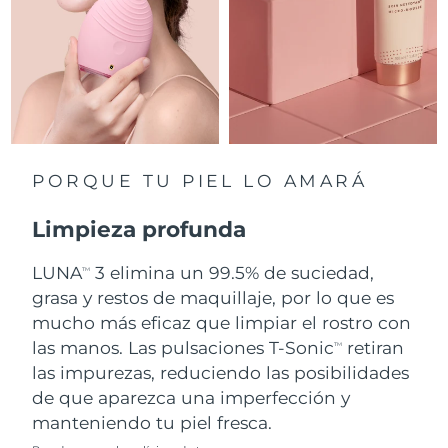
Singapur
Entrega prevista
8/10/26
Eslovaquia
Entrega prevista
8/8/26
Eslovenia
Entrega prevista
8/8/26
Sudáfrica
Entrega prevista
8/16/26
PORQUE TU PIEL LO AMARÁ
Corea del Sur
Entrega prevista
8/10/26
Limpieza profunda
España
Entrega prevista
8/8/26
LUNA
3 elimina un 99.5% de suciedad,
TM
grasa y restos de maquillaje, por lo que es
Suecia
Entrega prevista
8/8/26
mucho más eficaz que limpiar el rostro con
Suiza
las manos. Las pulsaciones T-Sonic
retiran
Entrega prevista
8/8/26
TM
las impurezas, reduciendo las posibilidades
Taiwán
Entrega prevista
8/13/26
de que aparezca una imperfección y
manteniendo tu piel fresca.
Tailandia
Entrega prevista
8/12/26