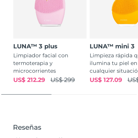
LUNA™ 3 plus
LUNA™ mini 3
Limpiador facial con
Limpieza rápida 
termoterapia y
ilumina tu piel en
microcorrientes
cualquier situaci
US$ 212.29
US$ 299
US$ 127.09
US$