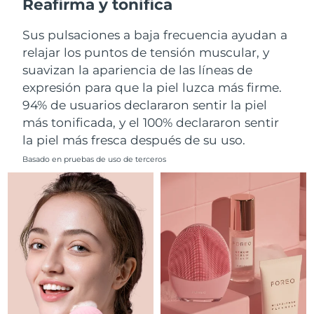
Reafirma y tonifica
Filipinas
Entrega prevista
8/11/26
Sus pulsaciones a baja frecuencia ayudan a
relajar los puntos de tensión muscular, y
Polonia
Entrega prevista
8/9/26
suavizan la apariencia de las líneas de
expresión para que la piel luzca más firme.
Portugal
Entrega prevista
8/8/26
94% de usuarios declararon sentir la piel
más tonificada, y el 100% declararon sentir
Puerto Rico
Entrega prevista
8/10/26
la piel más fresca después de su uso.
Catar
Entrega prevista
8/9/26
Basado en pruebas de uso de terceros
Reunión
Entrega prevista
8/13/26
Rumanía
Entrega prevista
8/8/26
Rusia
Entrega prevista
8/16/26
Arabia Saudí
Entrega prevista
8/9/26