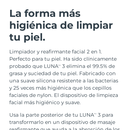
RUTINA SUECAS DE BELLEZA
Austria
Entrega prevista
8/8/26
La forma más
higiénica de limpiar
Baréin
Entrega prevista
8/9/26
tu piel.
Limpieza facial
Lifting facial
Bélgica
Entrega prevista
8/8/26
LUNA™ 4 pack
BEAR™ 2 pack
Bermudas
Entrega prevista
8/14/26
Limpiador y reafirmante facial 2 en 1.
Anti-aging massage
Microcurrent toning
Perfecto para tu piel. Ha sido clínicamente
Bosnia y Herzegovina
Entrega prevista
8/11/26
probado que LUNA
3 elimina el 99.5% de
TM
Hidratación
Cuidado bucal
grasa y suciedad de tu piel. Fabricado con
LUNA™ 4 Plus
BEAR™ 2 go
Brunéi
Entrega prevista
8/13/26
UFO™ 3 pack
issa™ 4
una suave silicona resistente a las bacterias
Massage, LED heating
Microcurrent toning on-the-go
TRATAMIENTO ANTIEDAD FAQ™
y 25 veces más higiénica que los cepillos
Deep facial hydration
Hybrid silicone sonic toothbrush
Bulgaria
Entrega prevista
8/8/26
faciales de nylon. El dispositivo de limpieza
NEW
facial más higiénico y suave.
LUNA™ 4 Men
BEAR™ 2 eyes & lips
Canadá
Entrega prevista
8/12/26
UFO™ 3 LED
issa™ 4 plus
For men, anti-aging massage
Microcurrent line smoothing device
Usa la parte posterior de tu LUNA
3 para
Near-infrared and red light therapy
TM
Smart hybrid silicone sonic toothbrush
Chile
Entrega prevista
8/12/26
device
Antiedad
Tratamientos LED
transformarlo en un dispositivo de masaje
reafirmante que ayuda a la absorción de los