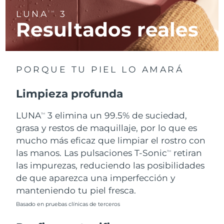
LUNA
3
TM
Resultados reales
RAE de Macao
Entrega prevista
8/10/26
(China)
Malasia
Entrega prevista
8/11/26
PORQUE TU PIEL LO AMARÁ
Malta
Entrega prevista
8/8/26
Limpieza profunda
México
Entrega prevista
8/12/26
LUNA
3 elimina un 99.5% de suciedad,
TM
Mónaco
grasa y restos de maquillaje, por lo que es
Entrega prevista
8/9/26
mucho más eficaz que limpiar el rostro con
Países Bajos
Entrega prevista
8/8/26
las manos. Las pulsaciones T-Sonic
retiran
TM
las impurezas, reduciendo las posibilidades
Nueva Zelanda
Entrega prevista
8/8/26
de que aparezca una imperfección y
manteniendo tu piel fresca.
Noruega
Entrega prevista
8/8/26
Basado en pruebas clínicas de terceros
Omán
Entrega prevista
8/11/26