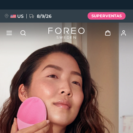
Pasar
al
contenido
principal
US
8/9/26
SUPERVENTAS
NUEVO
Iniciar sesión
Idioma
BREAKING NEWS
Perfil de usuario
English
Deutsch
Español
Mis dispositivos
FAQ™ Pure Beauty-Tech Elixir
Français
Italiano
Português
Mis pedidos
Polski
Svenska
Русский
Türkçe
简体中文
繁體中文
Mis direcciones
issa™ Teeth Whitening Set
Mis suscripciones