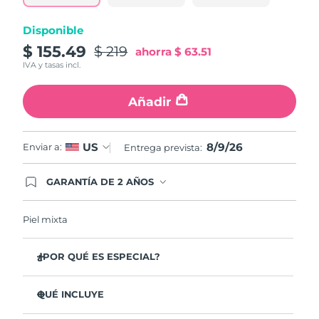
misma
página.
Disponible
$ 155.49
$ 219
ahorra
$ 63.51
IVA y tasas incl.
Añadir
8/9/26
US
Enviar a:
Entrega prevista:
GARANTÍA DE 2 AÑOS
Regístrate hoy y tendrás cobertura total de la
garantía FOREO. Esto quiere decir que, en caso
de tener algún problema durante los 2 años
Piel mixta
posteriores a tu compra, FOREO te remplazará el
producto sin cargo alguno.
¿POR QUÉ ES ESPECIAL?
Elimina el 99,5% de suciedad, grasa y restos de
maquillaje de la piel. Clínicamente probado.
QUÉ INCLUYE
Elimina las impurezas que se acumulan en los poros,
LUNA
3
™