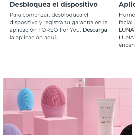
Desbloquea el dispositivo
Apli
Para comenzar, desbloquea el
Humed
dispositivo y registra tu garantía en la
facial
aplicación FOREO For You.
Descarga
LUNA
T
la aplicación aquí.
LUNA
T
encen