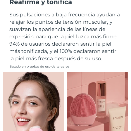
Reafirma y tonifica
Filipinas
Entrega prevista
8/11/26
Sus pulsaciones a baja frecuencia ayudan a
relajar los puntos de tensión muscular, y
Polonia
Entrega prevista
8/9/26
suavizan la apariencia de las líneas de
expresión para que la piel luzca más firme.
Portugal
Entrega prevista
8/8/26
94% de usuarios declararon sentir la piel
más tonificada, y el 100% declararon sentir
Puerto Rico
Entrega prevista
8/10/26
la piel más fresca después de su uso.
Catar
Entrega prevista
8/9/26
Basado en pruebas de uso de terceros
Reunión
Entrega prevista
8/13/26
Rumanía
Entrega prevista
8/8/26
Rusia
Entrega prevista
8/16/26
Arabia Saudí
Entrega prevista
8/9/26