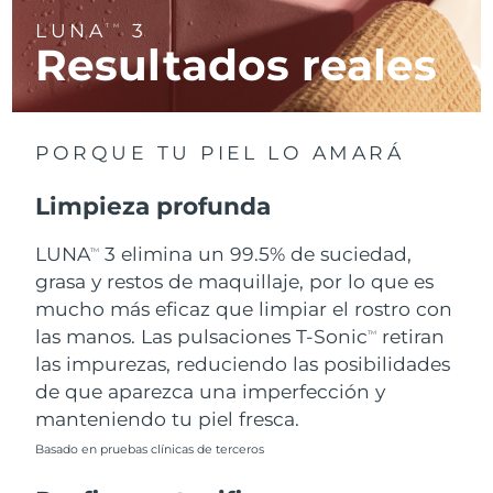
LUNA
3
TM
Resultados reales
RAE de Macao
Entrega prevista
8/10/26
(China)
Malasia
Entrega prevista
8/11/26
PORQUE TU PIEL LO AMARÁ
Malta
Entrega prevista
8/8/26
Limpieza profunda
México
Entrega prevista
8/12/26
LUNA
3 elimina un 99.5% de suciedad,
TM
Mónaco
grasa y restos de maquillaje, por lo que es
Entrega prevista
8/9/26
mucho más eficaz que limpiar el rostro con
Países Bajos
Entrega prevista
8/8/26
las manos. Las pulsaciones T-Sonic
retiran
TM
las impurezas, reduciendo las posibilidades
Nueva Zelanda
Entrega prevista
8/8/26
de que aparezca una imperfección y
manteniendo tu piel fresca.
Noruega
Entrega prevista
8/8/26
Basado en pruebas clínicas de terceros
Omán
Entrega prevista
8/11/26