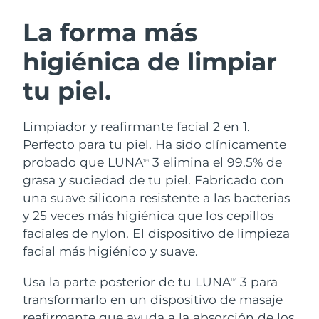
RUTINA SUECAS DE BELLEZA
Austria
Entrega prevista
8/8/26
La forma más
higiénica de limpiar
Baréin
Entrega prevista
8/9/26
tu piel.
Limpieza facial
Lifting facial
Bélgica
Entrega prevista
8/8/26
LUNA™ 4 pack
BEAR™ 2 pack
Bermudas
Entrega prevista
8/14/26
Limpiador y reafirmante facial 2 en 1.
Anti-aging massage
Microcurrent toning
Perfecto para tu piel. Ha sido clínicamente
Bosnia y Herzegovina
Entrega prevista
8/11/26
probado que LUNA
3 elimina el 99.5% de
TM
Hidratación
Cuidado bucal
grasa y suciedad de tu piel. Fabricado con
LUNA™ 4 Plus
BEAR™ 2 go
Brunéi
Entrega prevista
8/13/26
UFO™ 3 pack
issa™ 4
una suave silicona resistente a las bacterias
Massage, LED heating
Microcurrent toning on-the-go
TRATAMIENTO ANTIEDAD FAQ™
y 25 veces más higiénica que los cepillos
Deep facial hydration
Hybrid silicone sonic toothbrush
Bulgaria
Entrega prevista
8/8/26
faciales de nylon. El dispositivo de limpieza
NEW
facial más higiénico y suave.
LUNA™ 4 Men
BEAR™ 2 eyes & lips
Canadá
Entrega prevista
8/12/26
UFO™ 3 LED
issa™ 4 plus
For men, anti-aging massage
Microcurrent line smoothing device
Usa la parte posterior de tu LUNA
3 para
Near-infrared and red light therapy
TM
Smart hybrid silicone sonic toothbrush
Chile
Entrega prevista
8/12/26
device
Antiedad
Tratamientos LED
transformarlo en un dispositivo de masaje
reafirmante que ayuda a la absorción de los