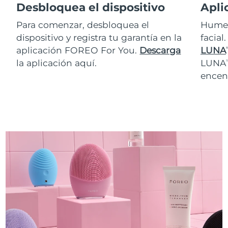
Desbloquea el dispositivo
Apli
Para comenzar, desbloquea el
Humed
dispositivo y registra tu garantía en la
facial
aplicación FOREO For You.
Descarga
LUNA
T
la aplicación aquí.
LUNA
T
encen