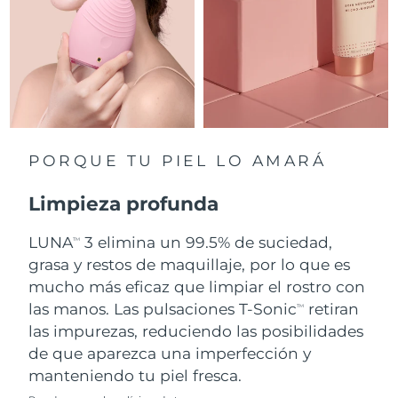
Singapur
Entrega prevista
8/10/26
Eslovaquia
Entrega prevista
8/8/26
Eslovenia
Entrega prevista
8/8/26
Sudáfrica
Entrega prevista
8/16/26
PORQUE TU PIEL LO AMARÁ
Corea del Sur
Entrega prevista
8/10/26
Limpieza profunda
España
Entrega prevista
8/8/26
LUNA
3 elimina un 99.5% de suciedad,
TM
grasa y restos de maquillaje, por lo que es
Suecia
Entrega prevista
8/8/26
mucho más eficaz que limpiar el rostro con
Suiza
las manos. Las pulsaciones T-Sonic
retiran
Entrega prevista
8/8/26
TM
las impurezas, reduciendo las posibilidades
Taiwán
Entrega prevista
8/13/26
de que aparezca una imperfección y
manteniendo tu piel fresca.
Tailandia
Entrega prevista
8/12/26