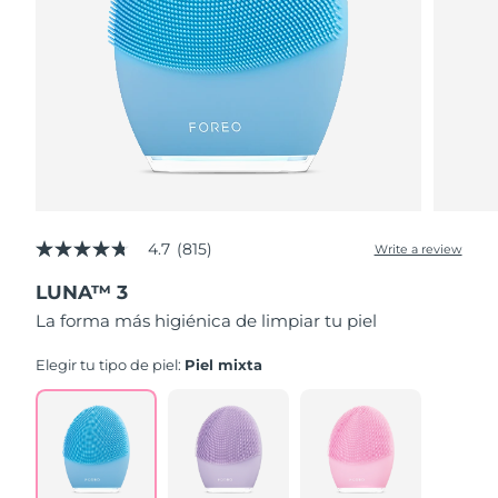
4.7
(815)
Write a review
4.7
out
LUNA™ 3
of
5
La forma más higiénica de limpiar tu piel
stars,
average
rating
Elegir tu tipo de piel:
Piel mixta
value.
Read
815
Reviews.
Same
page
link.