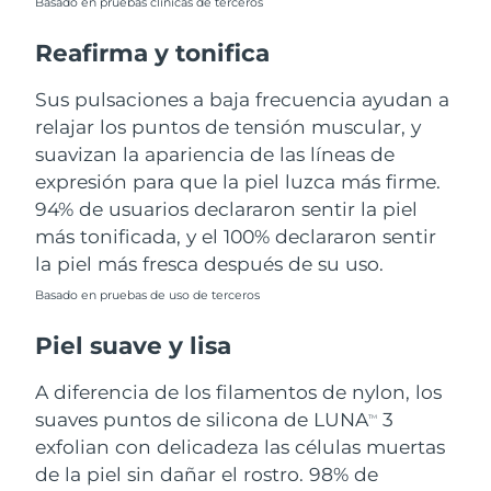
Basado en pruebas clínicas de terceros
Turquía
Entrega prevista
8/9/26
Reafirma y tonifica
Emiratos Árabes
Sus pulsaciones a baja frecuencia ayudan a
Entrega prevista
8/9/26
Unidos
relajar los puntos de tensión muscular, y
suavizan la apariencia de las líneas de
Reino Unido
Entrega prevista
8/8/26
expresión para que la piel luzca más firme.
94% de usuarios declararon sentir la piel
Estados Unidos
Entrega prevista
8/9/26
más tonificada, y el 100% declararon sentir
la piel más fresca después de su uso.
Uzbekistán
Entrega prevista
8/13/26
Basado en pruebas de uso de terceros
Vietnam
Entrega prevista
8/14/26
Piel suave y lisa
A diferencia de los filamentos de nylon, los
suaves puntos de silicona de LUNA
3
TM
exfolian con delicadeza las células muertas
de la piel sin dañar el rostro. 98% de