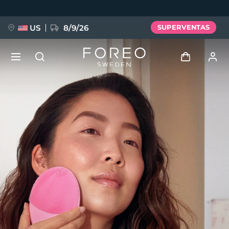
Pasar
al
contenido
principal
US
8/9/26
SUPERVENTAS
NUEVO
Iniciar sesión
Idioma
BREAKING NEWS
Perfil de usuario
English
Deutsch
Español
Mis dispositivos
FAQ™ Pure Beauty-Tech Elixir
Français
Italiano
Português
Mis pedidos
Polski
Svenska
Русский
Türkçe
简体中文
繁體中文
Mis direcciones
issa™ Teeth Whitening Set
Mis suscripciones