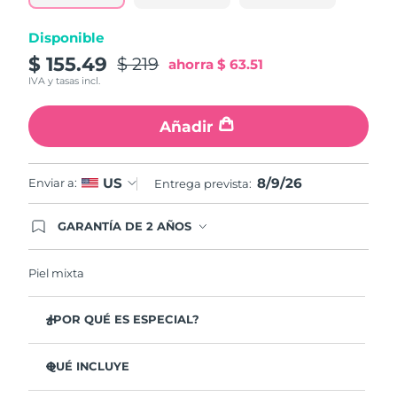
Disponible
$ 155.49
$ 219
ahorra
$ 63.51
IVA y tasas incl.
Añadir
8/9/26
US
Enviar a:
Entrega prevista:
GARANTÍA DE 2 AÑOS
Regístrate hoy y tendrás cobertura total de la
garantía FOREO. Esto quiere decir que, en caso
de tener algún problema durante los 2 años
Piel mixta
posteriores a tu compra, FOREO te remplazará el
producto sin cargo alguno.
¿POR QUÉ ES ESPECIAL?
Elimina el 99,5% de suciedad, grasa y restos de
maquillaje de la piel. Clínicamente probado.
QUÉ INCLUYE
Elimina las impurezas que se acumulan en los poros,
LUNA
3
™