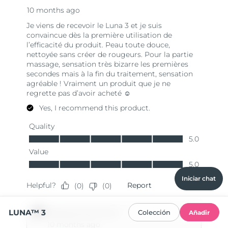
Iniciar chat
LUNA™ 3
Colección
Añadir