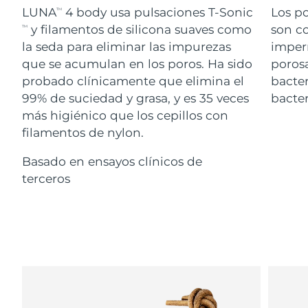
Advanced pore care essentials
For healthy hair
LUNA
4 body usa pulsaciones T-Sonic
Los po
18% PAP
TM
Israel
Entrega prevista
8/13/26
Cosméticos
Hombres
y filamentos de silicona suaves como
son co
TM
la seda para eliminar las impurezas
imper
Italia
Entrega prevista
8/9/26
que se acumulan en los poros. Ha sido
porosa
probado clínicamente que elimina el
bacter
Japón
Entrega prevista
8/12/26
99% de suciedad y grasa, y es 35 veces
bacter
Comprar todo
Jersey
Entrega prevista
8/14/26
más higiénico que los cepillos con
filamentos de nylon.
Kazajistán
Entrega prevista
8/11/26
Basado en ensayos clínicos de
FOREO APP
Kuwait
terceros
Entrega prevista
8/9/26
ACERCA DE
Letonia
Entrega prevista
8/9/26
Líbano
Entrega prevista
8/10/26
Lituania
Entrega prevista
8/9/26
Luxemburgo
Entrega prevista
8/9/26