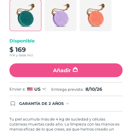
Read
61
Reviews.
Filipinas
Entrega prevista
8/12/26
Same
page
link.
Polonia
Entrega prevista
8/10/26
Portugal
Entrega prevista
8/9/26
Disponible
$ 169
Puerto Rico
Entrega prevista
8/11/26
IVA y tasas incl.
Catar
Entrega prevista
8/10/26
Añadir
Reunión
Entrega prevista
8/14/26
8/10/26
US
Enviar a:
Entrega prevista:
Rumanía
Entrega prevista
8/9/26
GARANTÍA DE 2 AÑOS
Regístrate hoy y tendrás cobertura total de la
Rusia
Entrega prevista
8/17/26
garantía FOREO. Esto quiere decir que, en caso
de tener algún problema durante los 2 años
Tu piel acumula más de 4 kg de suciedad y células
Arabia Saudí
Entrega prevista
8/10/26
posteriores a tu compra, FOREO te remplazará el
cutáneas muertas cada año. La limpieza con las manos es
producto sin cargo alguno.
menos eficaz de lo que crees, así que hemos creado un