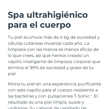
RUTINA SUECAS DE BELLEZA
Austria
Entrega prevista
8/9/26
Spa ultrahigiénico
Baréin
Entrega prevista
8/10/26
para el cuerpo
Limpieza facial
Lifting facial
Bélgica
Entrega prevista
8/9/26
Tu piel acumula más de 4 kg de suciedad y
LUNA™ 4 pack
BEAR™ 2 pack
Bermudas
Entrega prevista
8/15/26
células cutáneas muertas cada año. La
Anti-aging massage
Microcurrent toning
limpieza con las manos es menos eficaz de
Bosnia y Herzegovina
Entrega prevista
8/12/26
lo que crees, así que hemos creado un
Hidratación
Cuidado bucal
cepillo inteligente de limpieza corporal que
LUNA™ 4 Plus
BEAR™ 2 go
Brunéi
Entrega prevista
8/14/26
UFO™ 3 pack
issa™ 4
elimina el 99% de suciedad y grasa de tu
Massage, LED heating
Microcurrent toning on-the-go
TRATAMIENTO ANTIEDAD FAQ™
piel.
Deep facial hydration
Hybrid silicone sonic toothbrush
Bulgaria
Entrega prevista
8/9/26
Mima tu piel en una experiencia purificante
NEW
LUNA™ 4 Men
BEAR™ 2 eyes & lips
Canadá
Entrega prevista
8/13/26
UFO™ 3 LED
con este cepillo para el cuerpo resistente a
issa™ 4 plus
For men, anti-aging massage
Microcurrent line smoothing device
las bacterias y con pulsaciones T-Sonic
. El
Near-infrared and red light therapy
TM
Smart hybrid silicone sonic toothbrush
Chile
Entrega prevista
8/13/26
device
Antiedad
Tratamientos LED
resultado es una piel limpia, suave y
uniforme. Su cabezal de cepillado de