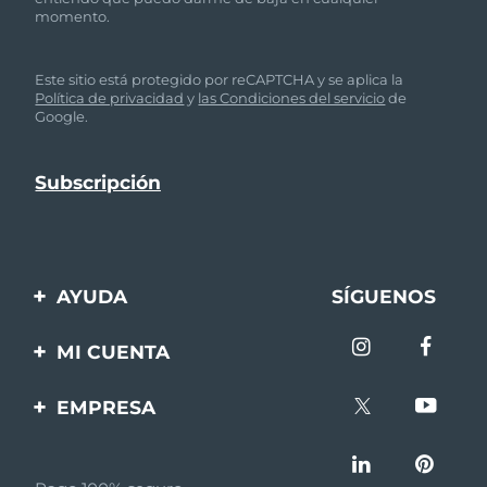
momento.
Este sitio está protegido por reCAPTCHA y se aplica la
Política de privacidad
y
las Condiciones del servicio
de
Google.
AYUDA
SÍGUENOS
Contáctanos
MI CUENTA
Pedidos y envíos
Registro de productos
EMPRESA
Garantía y devoluciones
Ayuda
Sobre FOREO
Preguntas frecuentes