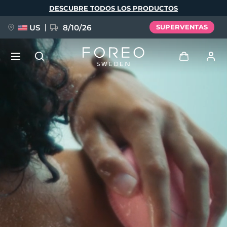
Pasar
DESCUBRE TODOS LOS PRODUCTOS
al
contenido
principal
US
8/10/26
SUPERVENTAS
NUEVO
Iniciar sesión
Idioma
BREAKING NEWS
Perfil de usuario
English
Deutsch
Español
Mis dispositivos
FAQ™ Pure Beauty-Tech Elixir
Français
Italiano
Português
Mis pedidos
Polski
Svenska
Русский
Türkçe
简体中文
繁體中文
Mis direcciones
issa™ Teeth Whitening Set
Mis suscripciones