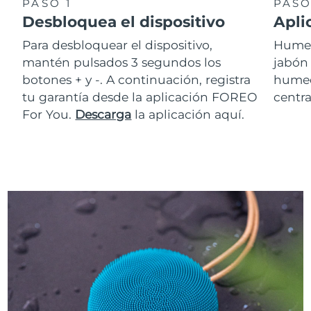
PASO 1
PASO
Desbloquea el dispositivo
Apli
Para desbloquear el dispositivo,
Humed
mantén pulsados 3 segundos los
jabón
botones + y -. A continuación, registra
humede
tu garantía desde la aplicación FOREO
centra
For You.
Descarga
la aplicación aquí.