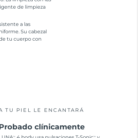
ligente de limpieza
istente a las
uniforme. Su cabezal
o de tu cuerpo con
A TU PIEL LE ENCANTARÁ
Probado clínicamente
LUNA
4 body usa pulsaciones T-Sonic
y
TM
TM