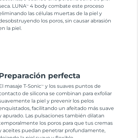
seca. LUNA
4 body combate este proceso
TM
eliminando las células muertas de la piel y
desobstruyendo los poros, sin causar abrasión
en la piel.
Preparación perfecta
El masaje T-Sonic
y los suaves puntos de
TM
contacto de silicona se combinan para exfoliar
suavemente la piel y prevenir los pelos
enquistados, facilitando un afeitado más suave
y apurado. Las pulsaciones también dilatan
temporalmente los poros para que tus cremas
y aceites puedan penetrar profundamente,
dejando la piel suave y flexible.