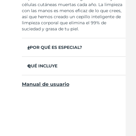
células cutáneas muertas cada año. La limpieza
con las manos es menos eficaz de lo que crees,
así que hemos creado un cepillo inteligente de
limpieza corporal que elimina el 99% de
suciedad y grasa de tu piel.
¿POR QUÉ ES ESPECIAL?
35 veces más higiénico que los filamentos de
nylon.
QUÉ INCLUYE
Limpia profundamente la piel para reducir las
LUNA
4 body
TM
imperfecciones.
Manual de usuario
Cable de carga USB
Mejora la apariencia de la celulitis.
Guía de inicio rápido
Previene la piel de fresa y los pelos
enquistados.
Manual general
Prepara la piel para una absorción más
Garantía de 2 años (España, Portugal, Suecia:
profunda de cremas y lociones.
Garantía de 3 años)
8 intensidades, 100% impermeable, diseño
ergonómico y cepillo flexible.