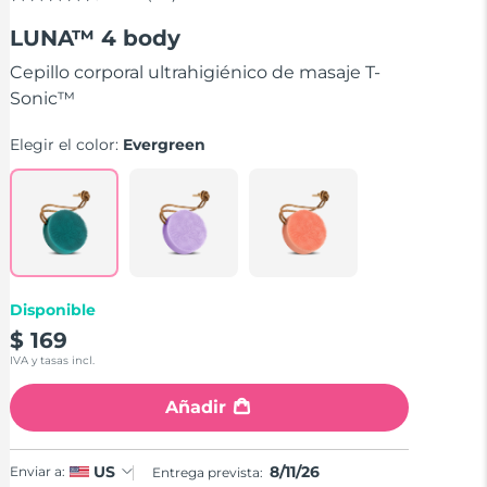
4.5
de
LUNA™ 4 body
5
estrellas,
valor
Cepillo corporal ultrahigiénico de masaje T-
medio
Sonic™
de
valoración.
Read
Elegir el color:
Evergreen
66
Reviews.
Enlace
en
la
misma
página.
Disponible
$ 169
IVA y tasas incl.
Añadir
8/11/26
US
Enviar a:
Entrega prevista: