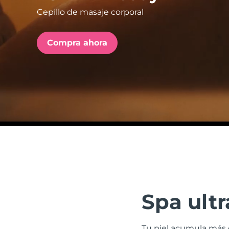
Cepillo de masaje corporal
issa™ Teeth Whitening Set
Compra ahora
FAQ™ Dual LED Panel
POPULAR
Sorpresas especiales
Superventas
Spa ultr
Tu piel acumula más 