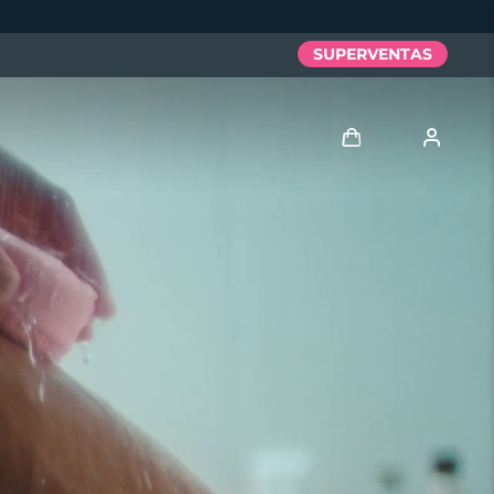
SUPERVENTAS
Iniciar sesión
Perfil de usuario
Mis dispositivos
Mis pedidos
Mis direcciones
Mis suscripciones