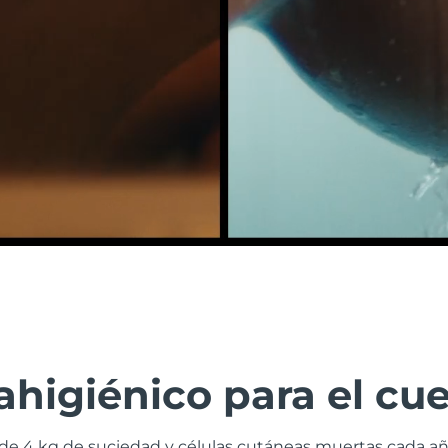
ahigiénico para el cu
de 4 kg de suciedad y células cutáneas muertas cada año