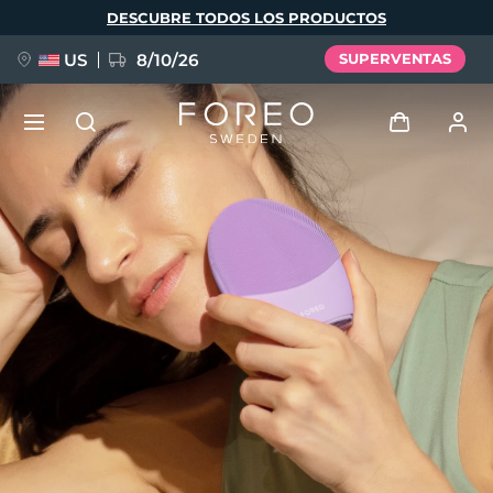
Pasar
DESCUBRE TODOS LOS PRODUCTOS
al
contenido
principal
US
8/10/26
SUPERVENTAS
NUEVO
Iniciar sesión
Idioma
BREAKING NEWS
Perfil de usuario
English
Deutsch
Español
Mis dispositivos
FAQ™ Pure Beauty-Tech Elixir
Français
Italiano
Português
Mis pedidos
Polski
Svenska
Русский
Türkçe
简体中文
繁體中文
Mis direcciones
issa™ Teeth Whitening Set
Mis suscripciones