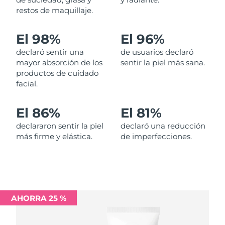
restos de maquillaje.
Filipinas
Entrega prevista
12/08/2026
El 98%
El 96%
Polonia
Entrega prevista
10/08/2026
declaró sentir una
de usuarios declaró
mayor absorción de los
sentir la piel más sana.
Portugal
Entrega prevista
09/08/2026
productos de cuidado
facial.
Puerto Rico
Entrega prevista
11/08/2026
El 86%
El 81%
Catar
Entrega prevista
10/08/2026
declararon sentir la piel
declaró una reducción
más firme y elástica.
de imperfecciones.
Reunión
Entrega prevista
14/08/2026
Rumanía
Entrega prevista
09/08/2026
Rusia
Entrega prevista
17/08/2026
AHORRA 25 %
Arabia Saudí
Entrega prevista
10/08/2026