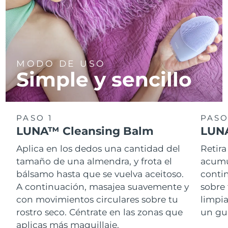
MODO DE USO
Simple y sencillo
PASO 1
PASO
LUNA™ Cleansing Balm
LUNA
Aplica en los dedos una cantidad del
Retira
tamaño de una almendra, y frota el
acumul
bálsamo hasta que se vuelva aceitoso.
conti
A continuación, masajea suavemente y
sobre 
con movimientos circulares sobre tu
limpi
rostro seco. Céntrate en las zonas que
un gu
aplicas más maquillaje.