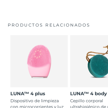
35 veces más higiénico que los cepillos con filamentos
Manual general
de nailon.
Garantía de 2 años (España, Portugal, Suecia: Garantía
de 3 años)
PRODUCTOS RELACIONADOS
LUNA™ 4 plus
LUNA™ 4 body
Dispositivo de limpieza
Cepillo corporal
con microcorrientes y luz
ultrahigiénico de