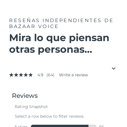
RESEÑAS INDEPENDIENTES
DE
BAZAAR VOICE
Mira lo que piensan
otras personas...
4.9
(64)
Write a review
4.9
out
of
5
stars,
average
rating
value.
Read
64
Reviews.
Same