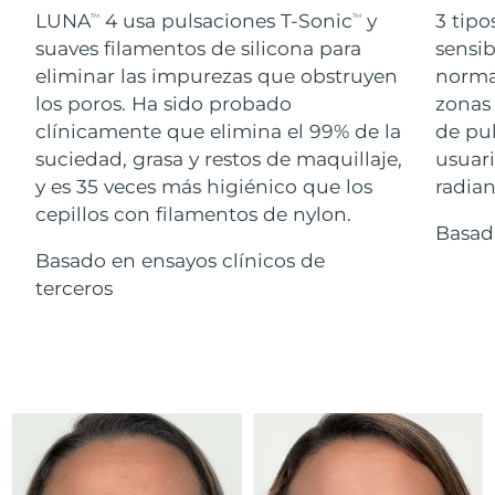
Advanced pore care essentials
For healthy hair
LUNA
4 usa pulsaciones T-Sonic
y
3 tipo
18% PAP
TM
TM
Israel
Entrega prevista
13/08/2026
Cosméticos
Hombres
suaves filamentos de silicona para
sensib
eliminar las impurezas que obstruyen
normal
Italia
Entrega prevista
09/08/2026
los poros. Ha sido probado
zonas 
clínicamente que elimina el 99% de la
de pu
Japón
Entrega prevista
12/08/2026
suciedad, grasa y restos de maquillaje,
usuari
Comprar todo
Jersey
Entrega prevista
14/08/2026
y es 35 veces más higiénico que los
radian
cepillos con filamentos de nylon.
Basad
Kazajistán
Entrega prevista
11/08/2026
Basado en ensayos clínicos de
FOREO APP
Kuwait
terceros
Entrega prevista
09/08/2026
ACERCA DE
Letonia
Entrega prevista
09/08/2026
Líbano
Entrega prevista
10/08/2026
Lituania
Entrega prevista
09/08/2026
Luxemburgo
Entrega prevista
09/08/2026