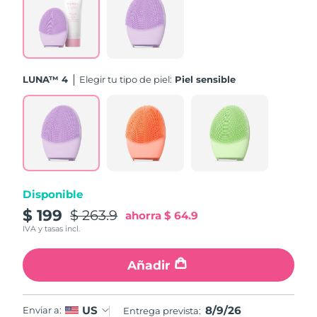
Turquía
Entrega prevista
10/08/2026
Emiratos Árabes
Entrega prevista
10/08/2026
Unidos
LUNA™ 4
Elegir tu tipo de piel:
Piel sensible
Reino Unido
Entrega prevista
09/08/2026
Estados Unidos
Entrega prevista
10/08/2026
Uzbekistán
Entrega prevista
14/08/2026
Disponible
Vietnam
Entrega prevista
15/08/2026
$ 199
$ 263.9
ahorra
$ 64.9
IVA y tasas incl.
Añadir
8/9/26
US
Enviar a:
Entrega prevista: