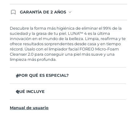
GARANTÍA DE 2 AÑOS
Regístrate hoy y tendrás cobertura total de la
garantía FOREO. Esto quiere decir que, en caso
de tener algún problema durante los 2 años
Descubre la forma más higiénica de eliminar el 99% de la
posteriores a tu compra, FOREO te remplazará el
suciedad y la grasa de tu piel. LUNA™ 4 es la última
producto sin cargo alguno.
innovación en el mundo de la belleza. Limpia, reafirma y te
ofrece resultados sorprendentes desde casa y en tiempo
récord. Úsalo con el limpiador facial FOREO Micro-Foam
Cleanser 2.0 para conseguir una piel más suave y una
limpieza más profunda.
¿POR QUÉ ES ESPECIAL?
El 96% de los usuarios declaró sentir la piel más
saludable. El 81% confirmó una reducción de
QUÉ INCLUYE
imperfecciones.
LUNA™ 4
Elimina las impurezas y la grasa sin dañar la piel.
Manual de usuario
LUNA™ Micro-Foam Cleanser 2.0
El 86% de los usuarios declaró sentir la piel más firme y
elástica.
Cable de carga USB
Nutre y protege la piel del daño causado por los
Bolsa de transporte
radicales libres.
Guía de inicio rápido