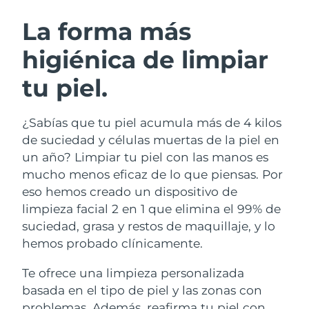
RUTINA SUECAS DE BELLEZA
Austria
Entrega prevista
09/08/2026
La forma más
higiénica de limpiar
Baréin
Entrega prevista
10/08/2026
tu piel.
Limpieza facial
Lifting facial
Bélgica
Entrega prevista
09/08/2026
LUNA™ 4 pack
BEAR™ 2 pack
Bermudas
Entrega prevista
15/08/2026
¿Sabías que tu piel acumula más de 4 kilos
Anti-aging massage
Microcurrent toning
de suciedad y células muertas de la piel en
Bosnia y Herzegovina
Entrega prevista
12/08/2026
un año? Limpiar tu piel con las manos es
Hidratación
Cuidado bucal
mucho menos eficaz de lo que piensas. Por
LUNA™ 4 Plus
BEAR™ 2 go
Brunéi
Entrega prevista
14/08/2026
UFO™ 3 pack
issa™ 4
eso hemos creado un dispositivo de
Massage, LED heating
Microcurrent toning on-the-go
TRATAMIENTO ANTIEDAD FAQ™
limpieza facial 2 en 1 que elimina el 99% de
Deep facial hydration
Hybrid silicone sonic toothbrush
Bulgaria
Entrega prevista
09/08/2026
suciedad, grasa y restos de maquillaje, y lo
NEW
hemos probado clínicamente.
LUNA™ 4 Men
BEAR™ 2 eyes & lips
Canadá
Entrega prevista
13/08/2026
UFO™ 3 LED
issa™ 4 plus
For men, anti-aging massage
Microcurrent line smoothing device
Te ofrece una limpieza personalizada
Near-infrared and red light therapy
Smart hybrid silicone sonic toothbrush
Chile
Entrega prevista
13/08/2026
device
Antiedad
Tratamientos LED
basada en el tipo de piel y las zonas con
problemas. Además, reafirma tu piel con