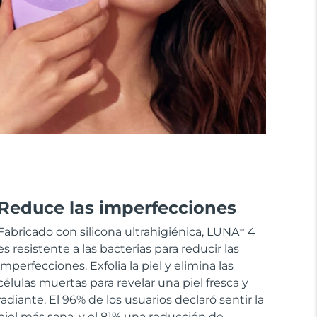
Reduce las imperfecciones
Fabricado con silicona ultrahigiénica, LUNA
4
TM
es resistente a las bacterias para reducir las
imperfecciones. Exfolia la piel y elimina las
células muertas para revelar una piel fresca y
radiante. El 96% de los usuarios declaró sentir la
piel más sana, y el 81% una reducción de