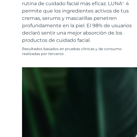
Cuidado de la piel KIWI™
All acne treatment devices
All revitalizing eye massagers
rutina de cuidado facial más eficaz. LUNA
4
Serum
TM
issa™ Teeth Whitening Gel
Advanced pore care essentials
permite que los ingredientes activos de tus
For healthy hair
18% PAP
cremas, serums y mascarillas penetren
Cosméticos
Hombres
profundamente en la piel. El 98% de usuarios
declaró sentir una mejor absorción de los
productos de cuidado facial.
Resultados basados en pruebas clínicas y de consumo
realizadas por terceros
Comprar todo
FOREO APP
ACERCA DE