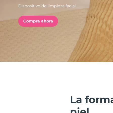
Dispositivo de limpieza facial
issa™ Teeth Whitening Set
Compra ahora
FAQ™ Dual LED Panel
POPULAR
Sorpresas especiales
Superventas
La forma
piel.