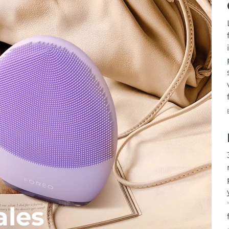
T
ales