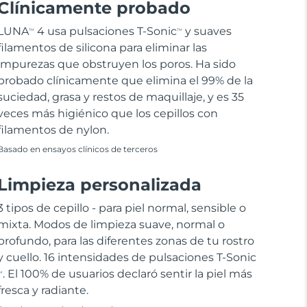
Clínicamente probado
LUNA
4 usa pulsaciones T-Sonic
y suaves
TM
TM
filamentos de silicona para eliminar las
impurezas que obstruyen los poros. Ha sido
probado clínicamente que elimina el 99% de la
suciedad, grasa y restos de maquillaje, y es 35
veces más higiénico que los cepillos con
filamentos de nylon.
Basado en ensayos clínicos de terceros
Limpieza personalizada
3 tipos de cepillo - para piel normal, sensible o
mixta. Modos de limpieza suave, normal o
profundo, para las diferentes zonas de tu rostro
y cuello. 16 intensidades de pulsaciones T-Sonic
. El 100% de usuarios declaró sentir la piel más
M
fresca y radiante.