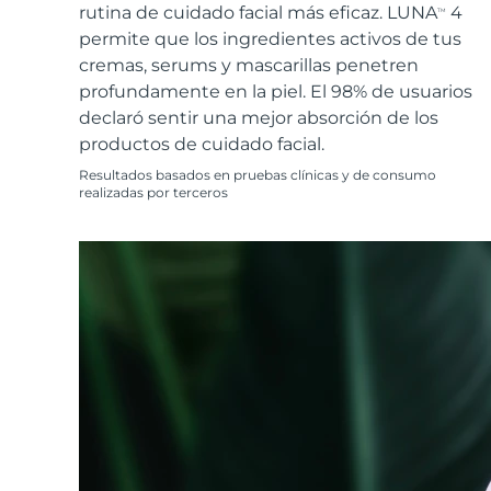
Cuidado de la piel KIWI™
All acne treatment devices
All revitalizing eye massagers
rutina de cuidado facial más eficaz. LUNA
4
Serum
TM
issa™ Teeth Whitening Gel
Advanced pore care essentials
permite que los ingredientes activos de tus
For healthy hair
18% PAP
cremas, serums y mascarillas penetren
Cosméticos
Hombres
profundamente en la piel. El 98% de usuarios
declaró sentir una mejor absorción de los
productos de cuidado facial.
Resultados basados en pruebas clínicas y de consumo
realizadas por terceros
Comprar todo
FOREO APP
ACERCA DE