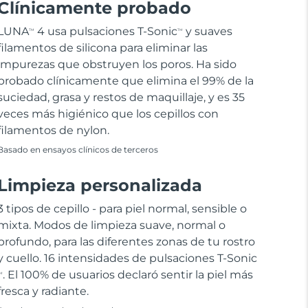
Clínicamente probado
LUNA
4 usa pulsaciones T-Sonic
y suaves
TM
TM
filamentos de silicona para eliminar las
impurezas que obstruyen los poros. Ha sido
probado clínicamente que elimina el 99% de la
suciedad, grasa y restos de maquillaje, y es 35
veces más higiénico que los cepillos con
filamentos de nylon.
Basado en ensayos clínicos de terceros
Limpieza personalizada
3 tipos de cepillo - para piel normal, sensible o
mixta. Modos de limpieza suave, normal o
profundo, para las diferentes zonas de tu rostro
y cuello. 16 intensidades de pulsaciones T-Sonic
. El 100% de usuarios declaró sentir la piel más
M
fresca y radiante.