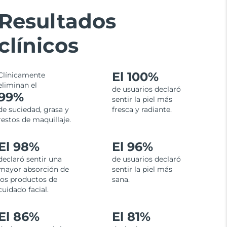
Resultados
clínicos
El
100%
Clínicamente
eliminan el
de usuarios declaró
99%
sentir la piel más
de suciedad, grasa y
fresca y radiante.
restos de maquillaje.
El 98%
El 96%
declaró sentir una
de usuarios declaró
mayor absorción de
sentir la piel más
los productos de
sana.
cuidado facial.
El 86%
El 81%