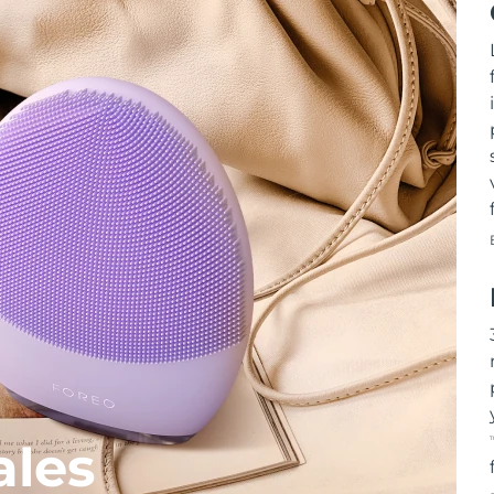
T
ales