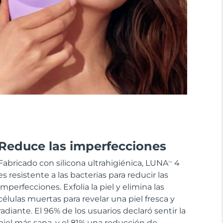
Reduce las imperfecciones
Fabricado con silicona ultrahigiénica, LUNA
4
TM
es resistente a las bacterias para reducir las
imperfecciones. Exfolia la piel y elimina las
células muertas para revelar una piel fresca y
radiante. El 96% de los usuarios declaró sentir la
piel más sana, y el 81% una reducción de