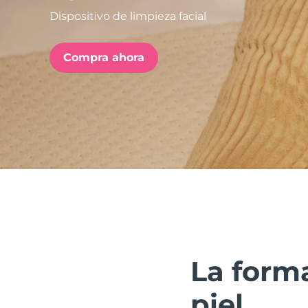
Dispositivo de limpieza facial
issa™ Teeth Whitening Set
Compra ahora
FAQ™ Dual LED Panel
POPULAR
Sorpresas especiales
Superventas
La forma
piel.