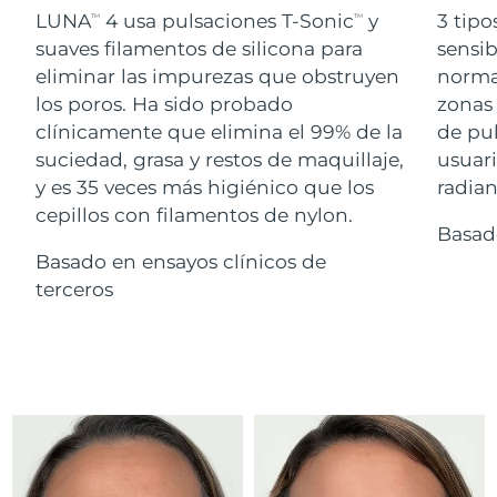
Advanced pore care essentials
For healthy hair
LUNA
4 usa pulsaciones T-Sonic
y
3 tipo
18% PAP
TM
TM
Israel
Entrega prevista
8/13/26
Cosméticos
Hombres
suaves filamentos de silicona para
sensib
eliminar las impurezas que obstruyen
normal
Italia
Entrega prevista
8/9/26
los poros. Ha sido probado
zonas 
clínicamente que elimina el 99% de la
de pu
Japón
Entrega prevista
8/12/26
suciedad, grasa y restos de maquillaje,
usuari
Comprar todo
Jersey
Entrega prevista
8/14/26
y es 35 veces más higiénico que los
radian
cepillos con filamentos de nylon.
Basad
Kazajistán
Entrega prevista
8/11/26
Basado en ensayos clínicos de
FOREO APP
Kuwait
terceros
Entrega prevista
8/9/26
ACERCA DE
Letonia
Entrega prevista
8/9/26
Líbano
Entrega prevista
8/10/26
Lituania
Entrega prevista
8/9/26
Luxemburgo
Entrega prevista
8/9/26