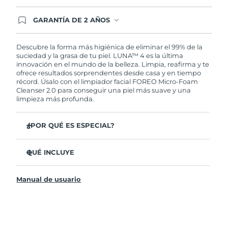
GARANTÍA DE 2 AÑOS
Regístrate hoy y tendrás cobertura total de la
garantía FOREO. Esto quiere decir que, en caso
de tener algún problema durante los 2 años
Descubre la forma más higiénica de eliminar el 99% de la
posteriores a tu compra, FOREO te remplazará el
suciedad y la grasa de tu piel. LUNA™ 4 es la última
producto sin cargo alguno.
innovación en el mundo de la belleza. Limpia, reafirma y te
ofrece resultados sorprendentes desde casa y en tiempo
récord. Úsalo con el limpiador facial FOREO Micro-Foam
Cleanser 2.0 para conseguir una piel más suave y una
limpieza más profunda.
¿POR QUÉ ES ESPECIAL?
El 96% de los usuarios declaró sentir la piel más
saludable. El 81% confirmó una reducción de
QUÉ INCLUYE
imperfecciones.
LUNA™ 4
Elimina las impurezas y la grasa sin dañar la piel.
Manual de usuario
LUNA™ Micro-Foam Cleanser 2.0
El 86% de los usuarios declaró sentir la piel más firme y
elástica.
Cable de carga USB
Nutre y protege la piel del daño causado por los
Bolsa de transporte
radicales libres.
Guía de inicio rápido