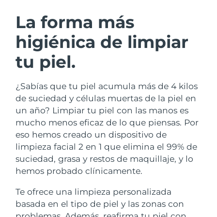
RUTINA SUECAS DE BELLEZA
Austria
Entrega prevista
8/9/26
La forma más
higiénica de limpiar
Baréin
Entrega prevista
8/10/26
tu piel.
Limpieza facial
Lifting facial
Bélgica
Entrega prevista
8/9/26
LUNA™ 4 pack
BEAR™ 2 pack
Bermudas
Entrega prevista
8/15/26
¿Sabías que tu piel acumula más de 4 kilos
Anti-aging massage
Microcurrent toning
de suciedad y células muertas de la piel en
Bosnia y Herzegovina
Entrega prevista
8/12/26
un año? Limpiar tu piel con las manos es
Hidratación
Cuidado bucal
mucho menos eficaz de lo que piensas. Por
LUNA™ 4 Plus
BEAR™ 2 go
Brunéi
Entrega prevista
8/14/26
UFO™ 3 pack
issa™ 4
eso hemos creado un dispositivo de
Massage, LED heating
Microcurrent toning on-the-go
TRATAMIENTO ANTIEDAD FAQ™
limpieza facial 2 en 1 que elimina el 99% de
Deep facial hydration
Hybrid silicone sonic toothbrush
Bulgaria
Entrega prevista
8/9/26
suciedad, grasa y restos de maquillaje, y lo
NEW
hemos probado clínicamente.
LUNA™ 4 Men
BEAR™ 2 eyes & lips
Canadá
Entrega prevista
8/13/26
UFO™ 3 LED
issa™ 4 plus
For men, anti-aging massage
Microcurrent line smoothing device
Te ofrece una limpieza personalizada
Near-infrared and red light therapy
Smart hybrid silicone sonic toothbrush
Chile
Entrega prevista
8/13/26
device
Antiedad
Tratamientos LED
basada en el tipo de piel y las zonas con
problemas. Además, reafirma tu piel con