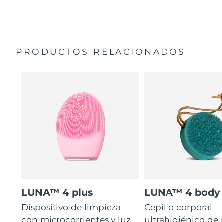
35 veces más higiénico que los cepillos con filamentos
Manual general
de nailon.
Garantía de 2 años (España, Portugal, Suecia: Garantía
de 3 años)
PRODUCTOS RELACIONADOS
LUNA™ 4 plus
LUNA™ 4 body
Dispositivo de limpieza
Cepillo corporal
con microcorrientes y luz
ultrahigiénico de