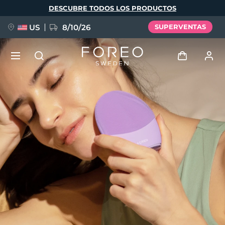
Pasar
DESCUBRE TODOS LOS PRODUCTOS
al
contenido
principal
US
8/10/26
SUPERVENTAS
NUEVO
Iniciar sesión
Idioma
BREAKING NEWS
Perfil de usuario
English
Deutsch
Español
Mis dispositivos
FAQ™ Pure Beauty-Tech Elixir
Français
Italiano
Português
Mis pedidos
Polski
Svenska
Русский
Türkçe
简体中文
繁體中文
Mis direcciones
issa™ Teeth Whitening Set
Mis suscripciones