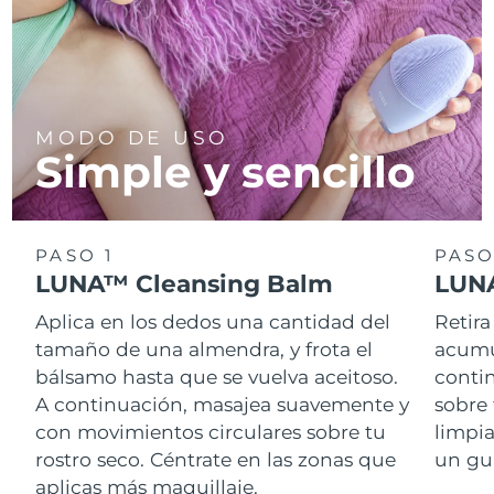
MODO DE USO
Simple y sencillo
PASO 1
PASO
LUNA™ Cleansing Balm
LUNA
Aplica en los dedos una cantidad del
Retira
tamaño de una almendra, y frota el
acumul
bálsamo hasta que se vuelva aceitoso.
conti
A continuación, masajea suavemente y
sobre 
con movimientos circulares sobre tu
limpi
rostro seco. Céntrate en las zonas que
un gu
aplicas más maquillaje.