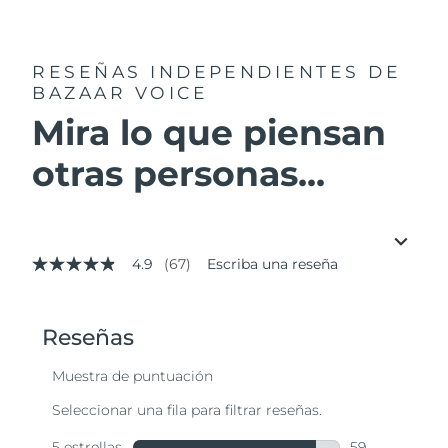
RESEÑAS INDEPENDIENTES
DE
BAZAAR VOICE
Mira lo que piensan
otras personas...
4.9
(67)
Escriba una reseña
4.9
de
5
estrellas,
valor
medio
de
valoración.
Read
67
Reviews.
Enlace