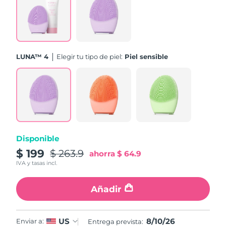
Turquía
Entrega prevista
8/10/26
Emiratos Árabes
Entrega prevista
8/10/26
Unidos
LUNA™ 4
Elegir tu tipo de piel:
Piel sensible
Reino Unido
Entrega prevista
8/9/26
Estados Unidos
Entrega prevista
8/10/26
Uzbekistán
Entrega prevista
8/14/26
Disponible
Vietnam
Entrega prevista
8/15/26
$ 199
$ 263.9
ahorra
$ 64.9
IVA y tasas incl.
Añadir
8/10/26
US
Enviar a:
Entrega prevista: