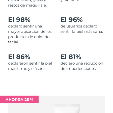
restos de maquillaje.
Filipinas
Entrega prevista
8/12/26
El 98%
El 96%
Polonia
Entrega prevista
8/10/26
declaró sentir una
de usuarios declaró
mayor absorción de los
sentir la piel más sana.
Portugal
Entrega prevista
8/9/26
productos de cuidado
facial.
Puerto Rico
Entrega prevista
8/11/26
El 86%
El 81%
Catar
Entrega prevista
8/10/26
declararon sentir la piel
declaró una reducción
más firme y elástica.
de imperfecciones.
Reunión
Entrega prevista
8/14/26
Rumanía
Entrega prevista
8/9/26
Rusia
Entrega prevista
8/17/26
AHORRA 25 %
Arabia Saudí
Entrega prevista
8/10/26