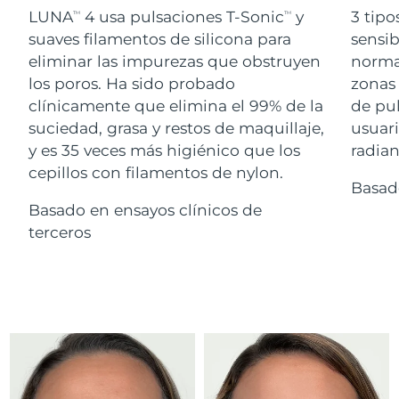
Advanced pore care essentials
For healthy hair
LUNA
4 usa pulsaciones T-Sonic
y
3 tipo
18% PAP
TM
TM
Israel
Entrega prevista
15/8/26
Cosméticos
Hombres
suaves filamentos de silicona para
sensib
eliminar las impurezas que obstruyen
normal
Italia
Entrega prevista
11/8/26
los poros. Ha sido probado
zonas 
clínicamente que elimina el 99% de la
de pu
Japón
Entrega prevista
14/8/26
suciedad, grasa y restos de maquillaje,
usuari
Comprar todo
Jersey
Entrega prevista
16/8/26
y es 35 veces más higiénico que los
radian
cepillos con filamentos de nylon.
Basad
Kazajistán
Entrega prevista
13/8/26
Basado en ensayos clínicos de
FOREO APP
Kuwait
terceros
Entrega prevista
11/8/26
ACERCA DE
Letonia
Entrega prevista
11/8/26
Líbano
Entrega prevista
12/8/26
Lituania
Entrega prevista
11/8/26
Luxemburgo
Entrega prevista
11/8/26