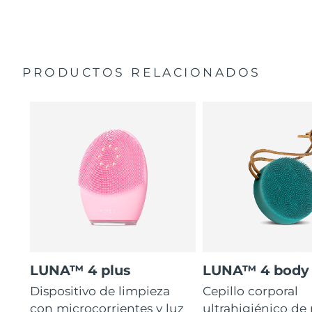
35 veces más higiénico que los cepillos con filamentos
Manual general
de nailon.
Garantía de 2 años (España, Portugal, Suecia: Garantía
de 3 años)
PRODUCTOS RELACIONADOS
LUNA™ 4 plus
LUNA™ 4 body
Dispositivo de limpieza
Cepillo corporal
con microcorrientes y luz
ultrahigiénico de