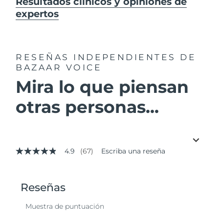
Resultados clínicos y opiniones de
expertos
RESEÑAS INDEPENDIENTES
DE
BAZAAR VOICE
Mira lo que piensan
otras personas...
4.9
(67)
Escriba una reseña
4.9
de
5
estrellas,
valor
medio
de
valoración.
Read