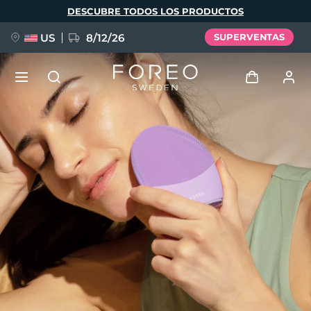
Pasar
DESCUBRE TODOS LOS PRODUCTOS
al
contenido
principal
US
8/12/26
SUPERVENTAS
NUEVO
Iniciar sesión
Idioma
BREAKING NEWS
Perfil de usuario
English
Deutsch
Español
Mis dispositivos
FAQ™ Pure Beauty-Tech Elixir
Français
Italiano
Português
Mis pedidos
Polski
Svenska
Русский
Türkçe
简体中文
繁體中文
Mis direcciones
issa™ Teeth Whitening Set
Mis suscripciones