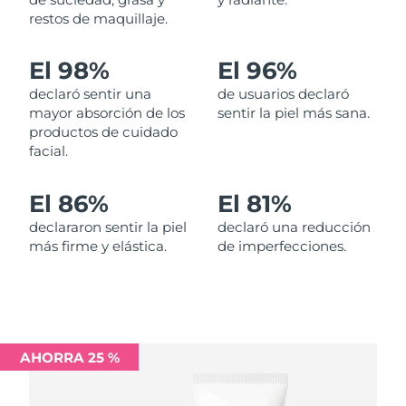
restos de maquillaje.
Filipinas
Entrega prevista
14/8/26
El 98%
El 96%
Polonia
Entrega prevista
12/8/26
declaró sentir una
de usuarios declaró
mayor absorción de los
sentir la piel más sana.
Portugal
Entrega prevista
11/8/26
productos de cuidado
facial.
Puerto Rico
Entrega prevista
13/8/26
El 86%
El 81%
Catar
Entrega prevista
12/8/26
declararon sentir la piel
declaró una reducción
más firme y elástica.
de imperfecciones.
Reunión
Entrega prevista
16/8/26
Rumanía
Entrega prevista
11/8/26
Rusia
Entrega prevista
19/8/26
AHORRA 25 %
Arabia Saudí
Entrega prevista
12/8/26