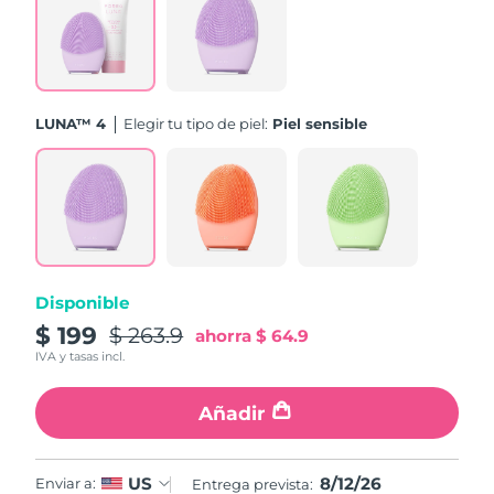
Turquía
Entrega prevista
12/8/26
Emiratos Árabes
Entrega prevista
12/8/26
Unidos
LUNA™ 4
Elegir tu tipo de piel:
Piel sensible
Reino Unido
Entrega prevista
11/8/26
Estados Unidos
Entrega prevista
12/8/26
Uzbekistán
Entrega prevista
16/8/26
Disponible
Vietnam
Entrega prevista
17/8/26
$ 199
$ 263.9
ahorra
$ 64.9
IVA y tasas incl.
Añadir
8/12/26
US
Enviar a:
Entrega prevista: