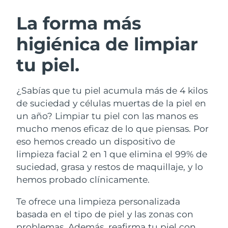
RUTINA SUECAS DE BELLEZA
Austria
Entrega prevista
11/8/26
La forma más
higiénica de limpiar
Baréin
Entrega prevista
12/8/26
tu piel.
Limpieza facial
Lifting facial
Bélgica
Entrega prevista
11/8/26
LUNA™ 4 pack
BEAR™ 2 pack
Bermudas
Entrega prevista
17/8/26
¿Sabías que tu piel acumula más de 4 kilos
Anti-aging massage
Microcurrent toning
de suciedad y células muertas de la piel en
Bosnia y Herzegovina
Entrega prevista
14/8/26
un año? Limpiar tu piel con las manos es
Hidratación
Cuidado bucal
mucho menos eficaz de lo que piensas. Por
LUNA™ 4 Plus
BEAR™ 2 go
Brunéi
Entrega prevista
16/8/26
UFO™ 3 pack
issa™ 4
eso hemos creado un dispositivo de
Massage, LED heating
Microcurrent toning on-the-go
TRATAMIENTO ANTIEDAD FAQ™
limpieza facial 2 en 1 que elimina el 99% de
Deep facial hydration
Hybrid silicone sonic toothbrush
Bulgaria
Entrega prevista
11/8/26
suciedad, grasa y restos de maquillaje, y lo
NEW
hemos probado clínicamente.
LUNA™ 4 Men
BEAR™ 2 eyes & lips
Canadá
Entrega prevista
15/8/26
UFO™ 3 LED
issa™ 4 plus
For men, anti-aging massage
Microcurrent line smoothing device
Te ofrece una limpieza personalizada
Near-infrared and red light therapy
Smart hybrid silicone sonic toothbrush
Chile
Entrega prevista
15/8/26
device
Antiedad
Tratamientos LED
basada en el tipo de piel y las zonas con
problemas. Además, reafirma tu piel con