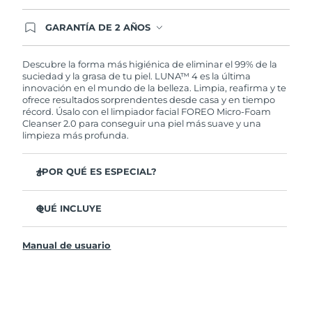
GARANTÍA DE 2 AÑOS
Regístrate hoy y tendrás cobertura total de la
garantía FOREO. Esto quiere decir que, en caso
de tener algún problema durante los 2 años
Descubre la forma más higiénica de eliminar el 99% de la
posteriores a tu compra, FOREO te remplazará el
suciedad y la grasa de tu piel. LUNA™ 4 es la última
producto sin cargo alguno.
innovación en el mundo de la belleza. Limpia, reafirma y te
ofrece resultados sorprendentes desde casa y en tiempo
récord. Úsalo con el limpiador facial FOREO Micro-Foam
Cleanser 2.0 para conseguir una piel más suave y una
limpieza más profunda.
¿POR QUÉ ES ESPECIAL?
El 96% de los usuarios declaró sentir la piel más
saludable. El 81% confirmó una reducción de
QUÉ INCLUYE
imperfecciones.
LUNA™ 4
Elimina las impurezas y la grasa sin dañar la piel.
Manual de usuario
LUNA™ Micro-Foam Cleanser 2.0
El 86% de los usuarios declaró sentir la piel más firme y
elástica.
Cable de carga USB
Nutre y protege la piel del daño causado por los
Bolsa de transporte
radicales libres.
Guía de inicio rápido