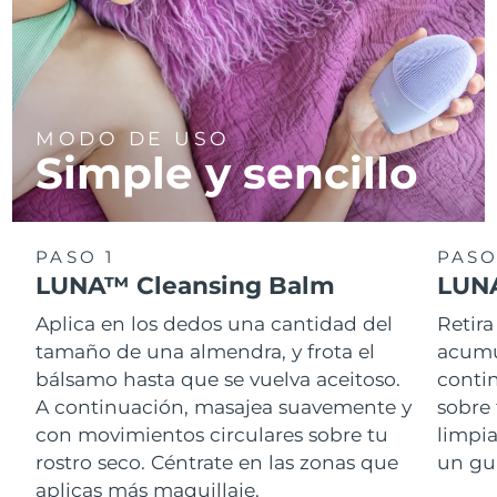
MODO DE USO
Simple y sencillo
PASO 1
PASO
LUNA™ Cleansing Balm
LUNA
Aplica en los dedos una cantidad del
Retira
tamaño de una almendra, y frota el
acumul
bálsamo hasta que se vuelva aceitoso.
conti
A continuación, masajea suavemente y
sobre 
con movimientos circulares sobre tu
limpi
rostro seco. Céntrate en las zonas que
un gu
aplicas más maquillaje.