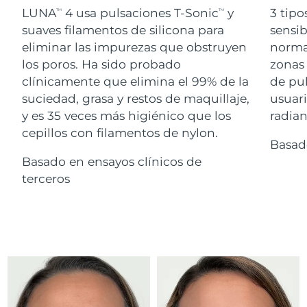
Advanced pore care essentials
For healthy hair
LUNA
4 usa pulsaciones T-Sonic
y
3 tipo
18% PAP
TM
TM
Israel
Entrega prevista
8/16/26
Cosméticos
Hombres
suaves filamentos de silicona para
sensib
eliminar las impurezas que obstruyen
normal
Italia
Entrega prevista
8/12/26
los poros. Ha sido probado
zonas 
clínicamente que elimina el 99% de la
de pu
Japón
Entrega prevista
8/15/26
suciedad, grasa y restos de maquillaje,
usuari
Comprar todo
Jersey
Entrega prevista
8/17/26
y es 35 veces más higiénico que los
radian
cepillos con filamentos de nylon.
Basad
Kazajistán
Entrega prevista
8/14/26
Basado en ensayos clínicos de
FOREO APP
Kuwait
terceros
Entrega prevista
8/12/26
ACERCA DE
Letonia
Entrega prevista
8/12/26
Líbano
Entrega prevista
8/13/26
Lituania
Entrega prevista
8/12/26
Luxemburgo
Entrega prevista
8/12/26