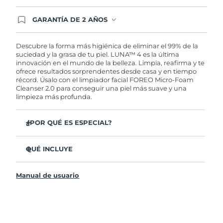
GARANTÍA DE 2 AÑOS
Regístrate hoy y tendrás cobertura total de la
garantía FOREO. Esto quiere decir que, en caso
de tener algún problema durante los 2 años
Descubre la forma más higiénica de eliminar el 99% de la
posteriores a tu compra, FOREO te remplazará el
suciedad y la grasa de tu piel. LUNA™ 4 es la última
producto sin cargo alguno.
innovación en el mundo de la belleza. Limpia, reafirma y te
ofrece resultados sorprendentes desde casa y en tiempo
récord. Úsalo con el limpiador facial FOREO Micro-Foam
Cleanser 2.0 para conseguir una piel más suave y una
limpieza más profunda.
¿POR QUÉ ES ESPECIAL?
El 96% de los usuarios declaró sentir la piel más
saludable. El 81% confirmó una reducción de
QUÉ INCLUYE
imperfecciones.
LUNA™ 4
Elimina las impurezas y la grasa sin dañar la piel.
Manual de usuario
LUNA™ Micro-Foam Cleanser 2.0
El 86% de los usuarios declaró sentir la piel más firme y
elástica.
Cable de carga USB
Nutre y protege la piel del daño causado por los
Bolsa de transporte
radicales libres.
Guía de inicio rápido