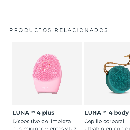
35 veces más higiénico que los cepillos con filamentos
Manual general
de nailon.
Garantía de 2 años (España, Portugal, Suecia: Garantía
de 3 años)
PRODUCTOS RELACIONADOS
LUNA™ 4 plus
LUNA™ 4 body
Dispositivo de limpieza
Cepillo corporal
con microcorrientes y luz
ultrahigiénico de