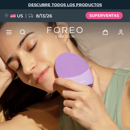
Pasar
DESCUBRE TODOS LOS PRODUCTOS
al
contenido
principal
US
8/13/26
SUPERVENTAS
NUEVO
Iniciar sesión
Idioma
BREAKING NEWS
Perfil de usuario
English
Deutsch
Español
Mis dispositivos
FAQ™ Pure Beauty-Tech Elixir
Français
Italiano
Português
Mis pedidos
Polski
Svenska
Русский
Türkçe
简体中文
繁體中文
Mis direcciones
issa™ Teeth Whitening Set
Mis suscripciones