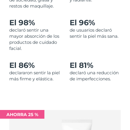
restos de maquillaje.
Filipinas
Entrega prevista
8/15/26
El 98%
El 96%
Polonia
Entrega prevista
8/13/26
declaró sentir una
de usuarios declaró
mayor absorción de los
sentir la piel más sana.
Portugal
Entrega prevista
8/12/26
productos de cuidado
facial.
Puerto Rico
Entrega prevista
8/14/26
El 86%
El 81%
Catar
Entrega prevista
8/13/26
declararon sentir la piel
declaró una reducción
más firme y elástica.
de imperfecciones.
Reunión
Entrega prevista
8/17/26
Rumanía
Entrega prevista
8/12/26
Rusia
Entrega prevista
8/20/26
AHORRA 25 %
Arabia Saudí
Entrega prevista
8/13/26