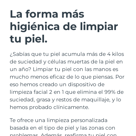
RUTINA SUECAS DE BELLEZA
Austria
Entrega prevista
8/12/26
La forma más
higiénica de limpiar
Baréin
Entrega prevista
8/13/26
tu piel.
Limpieza facial
Lifting facial
Bélgica
Entrega prevista
8/12/26
LUNA™ 4 pack
BEAR™ 2 pack
Bermudas
Entrega prevista
8/18/26
¿Sabías que tu piel acumula más de 4 kilos
Anti-aging massage
Microcurrent toning
de suciedad y células muertas de la piel en
Bosnia y Herzegovina
Entrega prevista
8/15/26
un año? Limpiar tu piel con las manos es
Hidratación
Cuidado bucal
mucho menos eficaz de lo que piensas. Por
LUNA™ 4 Plus
BEAR™ 2 go
Brunéi
Entrega prevista
8/17/26
UFO™ 3 pack
issa™ 4
eso hemos creado un dispositivo de
Massage, LED heating
Microcurrent toning on-the-go
TRATAMIENTO ANTIEDAD FAQ™
limpieza facial 2 en 1 que elimina el 99% de
Deep facial hydration
Hybrid silicone sonic toothbrush
Bulgaria
Entrega prevista
8/12/26
suciedad, grasa y restos de maquillaje, y lo
NEW
hemos probado clínicamente.
LUNA™ 4 Men
BEAR™ 2 eyes & lips
Canadá
Entrega prevista
8/16/26
UFO™ 3 LED
issa™ 4 plus
For men, anti-aging massage
Microcurrent line smoothing device
Te ofrece una limpieza personalizada
Near-infrared and red light therapy
Smart hybrid silicone sonic toothbrush
Chile
Entrega prevista
8/16/26
device
Antiedad
Tratamientos LED
basada en el tipo de piel y las zonas con
problemas. Además, reafirma tu piel con