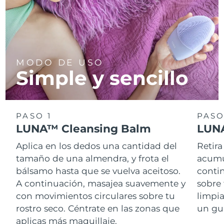
MODO DE USO
Simple y sencillo
PASO 1
PASO
LUNA™ Cleansing Balm
LUNA
Aplica en los dedos una cantidad del
Retira
tamaño de una almendra, y frota el
acumul
bálsamo hasta que se vuelva aceitoso.
conti
A continuación, masajea suavemente y
sobre 
con movimientos circulares sobre tu
limpi
rostro seco. Céntrate en las zonas que
un gu
aplicas más maquillaje.