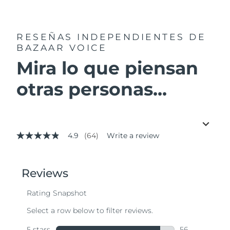
RESEÑAS INDEPENDIENTES
DE
BAZAAR VOICE
Mira lo que piensan
otras personas...
4.9
(64)
Write a review
4.9
out
of
5
stars,
average
rating
value.
Read
64
Reviews.
Same