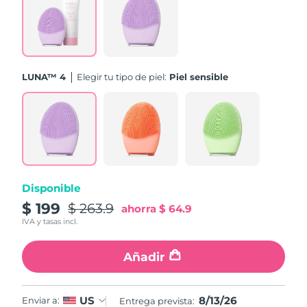
Turquía
Entrega prevista
8/13/26
Emiratos Árabes
Entrega prevista
8/13/26
Unidos
LUNA™ 4
Elegir tu tipo de piel:
Piel sensible
Reino Unido
Entrega prevista
8/12/26
Estados Unidos
Entrega prevista
8/13/26
Uzbekistán
Entrega prevista
8/17/26
Disponible
Vietnam
Entrega prevista
8/18/26
$ 199
$ 263.9
ahorra
$ 64.9
IVA y tasas incl.
Añadir
8/13/26
US
Enviar a:
Entrega prevista: