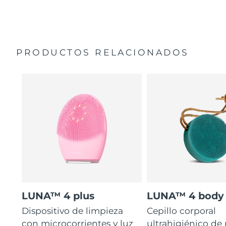
35 veces más higiénico que los cepillos con filamentos
Manual general
de nailon.
Garantía de 2 años (España, Portugal, Suecia: Garantía
de 3 años)
PRODUCTOS RELACIONADOS
LUNA™ 4 plus
LUNA™ 4 body
Dispositivo de limpieza
Cepillo corporal
con microcorrientes y luz
ultrahigiénico de