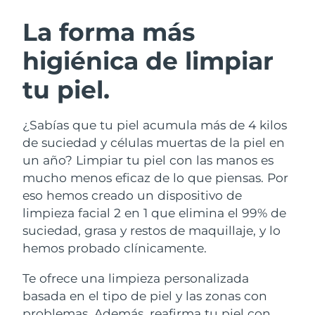
RUTINA SUECAS DE BELLEZA
Austria
Entrega prevista
10/08/2026
La forma más
higiénica de limpiar
Baréin
Entrega prevista
11/08/2026
tu piel.
Limpieza facial
Lifting facial
Bélgica
Entrega prevista
10/08/2026
LUNA™ 4 pack
BEAR™ 2 pack
Bermudas
Entrega prevista
16/08/2026
¿Sabías que tu piel acumula más de 4 kilos
Anti-aging massage
Microcurrent toning
de suciedad y células muertas de la piel en
Bosnia y Herzegovina
Entrega prevista
13/08/2026
un año? Limpiar tu piel con las manos es
Hidratación
Cuidado bucal
mucho menos eficaz de lo que piensas. Por
LUNA™ 4 Plus
BEAR™ 2 go
Brunéi
Entrega prevista
15/08/2026
UFO™ 3 pack
issa™ 4
eso hemos creado un dispositivo de
Massage, LED heating
Microcurrent toning on-the-go
TRATAMIENTO ANTIEDAD FAQ™
limpieza facial 2 en 1 que elimina el 99% de
Deep facial hydration
Hybrid silicone sonic toothbrush
Bulgaria
Entrega prevista
10/08/2026
suciedad, grasa y restos de maquillaje, y lo
NEW
hemos probado clínicamente.
LUNA™ 4 Men
BEAR™ 2 eyes & lips
Canadá
Entrega prevista
14/08/2026
UFO™ 3 LED
issa™ 4 plus
For men, anti-aging massage
Microcurrent line smoothing device
Te ofrece una limpieza personalizada
Near-infrared and red light therapy
Smart hybrid silicone sonic toothbrush
Chile
Entrega prevista
14/08/2026
device
Antiedad
Tratamientos LED
basada en el tipo de piel y las zonas con
problemas. Además, reafirma tu piel con