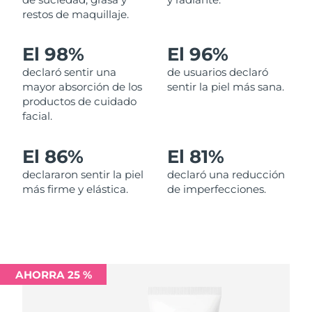
restos de maquillaje.
Filipinas
Entrega prevista
13/08/2026
El 98%
El 96%
Polonia
Entrega prevista
11/08/2026
declaró sentir una
de usuarios declaró
mayor absorción de los
sentir la piel más sana.
Portugal
Entrega prevista
10/08/2026
productos de cuidado
facial.
Puerto Rico
Entrega prevista
12/08/2026
El 86%
El 81%
Catar
Entrega prevista
11/08/2026
declararon sentir la piel
declaró una reducción
más firme y elástica.
de imperfecciones.
Reunión
Entrega prevista
15/08/2026
Rumanía
Entrega prevista
10/08/2026
Rusia
Entrega prevista
18/08/2026
AHORRA 25 %
Arabia Saudí
Entrega prevista
11/08/2026