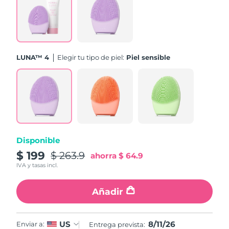
Turquía
Entrega prevista
11/08/2026
Emiratos Árabes
Entrega prevista
11/08/2026
Unidos
LUNA™ 4
Elegir tu tipo de piel:
Piel sensible
Reino Unido
Entrega prevista
10/08/2026
Estados Unidos
Entrega prevista
11/08/2026
Uzbekistán
Entrega prevista
15/08/2026
Disponible
Vietnam
Entrega prevista
16/08/2026
$ 199
$ 263.9
ahorra
$ 64.9
IVA y tasas incl.
Añadir
8/11/26
US
Enviar a:
Entrega prevista: