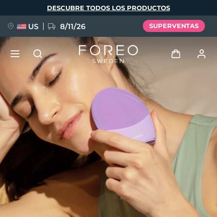
Pasar
DESCUBRE TODOS LOS PRODUCTOS
al
contenido
principal
US
8/11/26
SUPERVENTAS
NUEVO
Iniciar sesión
Idioma
BREAKING NEWS
Perfil de usuario
English
Deutsch
Español
Mis dispositivos
FAQ™ Pure Beauty-Tech Elixir
Français
Italiano
Português
Mis pedidos
Polski
Svenska
Русский
Türkçe
简体中文
繁體中文
Mis direcciones
issa™ Teeth Whitening Set
Mis suscripciones