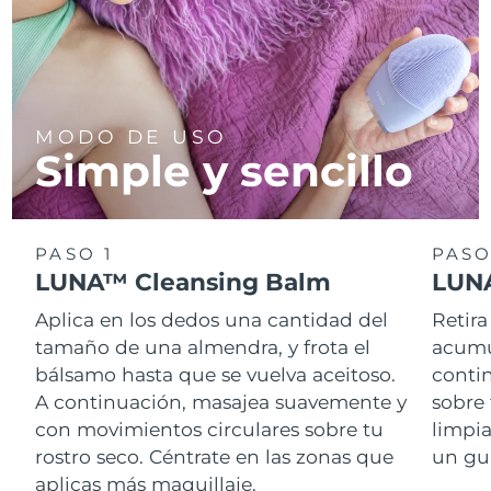
MODO DE USO
Simple y sencillo
PASO 1
PASO
LUNA™ Cleansing Balm
LUNA
Aplica en los dedos una cantidad del
Retira
tamaño de una almendra, y frota el
acumul
bálsamo hasta que se vuelva aceitoso.
conti
A continuación, masajea suavemente y
sobre 
con movimientos circulares sobre tu
limpi
rostro seco. Céntrate en las zonas que
un gu
aplicas más maquillaje.