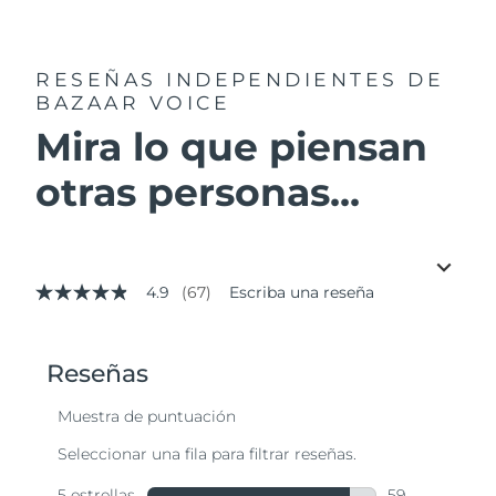
RESEÑAS INDEPENDIENTES
DE
BAZAAR VOICE
Mira lo que piensan
otras personas...
4.9
(67)
Escriba una reseña
4.9
de
5
estrellas,
valor
medio
de
valoración.
Read
67
Reviews.
Enlace