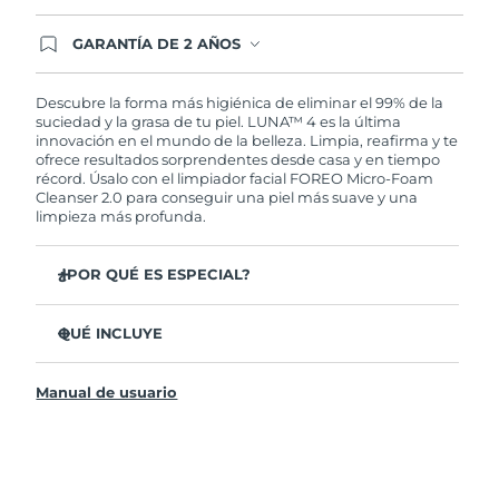
GARANTÍA DE 2 AÑOS
Regístrate hoy y tendrás cobertura total de la
garantía FOREO. Esto quiere decir que, en caso
de tener algún problema durante los 2 años
Descubre la forma más higiénica de eliminar el 99% de la
posteriores a tu compra, FOREO te remplazará el
suciedad y la grasa de tu piel. LUNA™ 4 es la última
producto sin cargo alguno.
innovación en el mundo de la belleza. Limpia, reafirma y te
ofrece resultados sorprendentes desde casa y en tiempo
récord. Úsalo con el limpiador facial FOREO Micro-Foam
Cleanser 2.0 para conseguir una piel más suave y una
limpieza más profunda.
¿POR QUÉ ES ESPECIAL?
El 96% de los usuarios declaró sentir la piel más
saludable. El 81% confirmó una reducción de
QUÉ INCLUYE
imperfecciones.
LUNA™ 4
Elimina las impurezas y la grasa sin dañar la piel.
Manual de usuario
LUNA™ Micro-Foam Cleanser 2.0
El 86% de los usuarios declaró sentir la piel más firme y
elástica.
Cable de carga USB
Nutre y protege la piel del daño causado por los
Bolsa de transporte
radicales libres.
Guía de inicio rápido