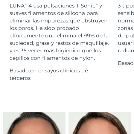
Advanced pore care essentials
For healthy hair
LUNA
4 usa pulsaciones T-Sonic
y
3 tipo
18% PAP
TM
TM
Israel
Entrega prevista
14/08/2026
Cosméticos
Hombres
suaves filamentos de silicona para
sensib
eliminar las impurezas que obstruyen
normal
Italia
Entrega prevista
10/08/2026
los poros. Ha sido probado
zonas 
clínicamente que elimina el 99% de la
de pu
Japón
Entrega prevista
13/08/2026
suciedad, grasa y restos de maquillaje,
usuari
Comprar todo
Jersey
Entrega prevista
15/08/2026
y es 35 veces más higiénico que los
radian
cepillos con filamentos de nylon.
Basad
Kazajistán
Entrega prevista
12/08/2026
Basado en ensayos clínicos de
FOREO APP
Kuwait
terceros
Entrega prevista
10/08/2026
ACERCA DE
Letonia
Entrega prevista
10/08/2026
Líbano
Entrega prevista
11/08/2026
Lituania
Entrega prevista
10/08/2026
Luxemburgo
Entrega prevista
10/08/2026