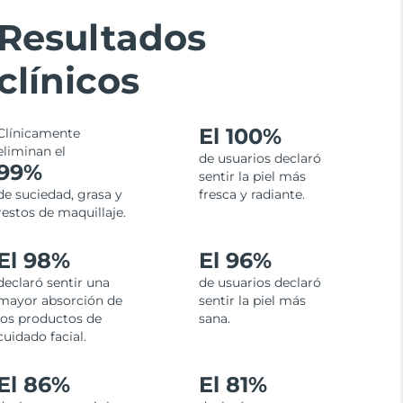
Resultados
clínicos
El
100%
Clínicamente
eliminan el
de usuarios declaró
99%
sentir la piel más
de suciedad, grasa y
fresca y radiante.
restos de maquillaje.
El 98%
El 96%
declaró sentir una
de usuarios declaró
mayor absorción de
sentir la piel más
los productos de
sana.
cuidado facial.
El 86%
El 81%