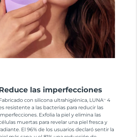
Reduce las imperfecciones
Fabricado con silicona ultrahigiénica, LUNA
4
TM
es resistente a las bacterias para reducir las
imperfecciones. Exfolia la piel y elimina las
células muertas para revelar una piel fresca y
radiante. El 96% de los usuarios declaró sentir la
piel más sana, y el 81% una reducción de