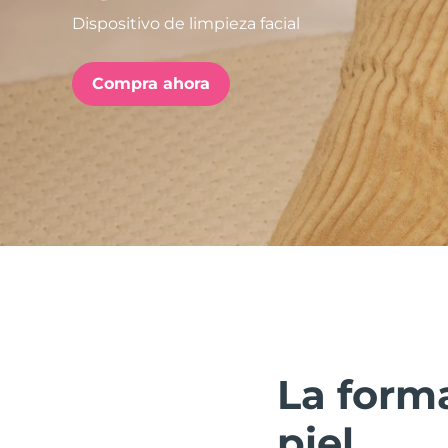
Dispositivo de limpieza facial
issa™ Teeth Whitening Set
Compra ahora
FAQ™ Dual LED Panel
POPULAR
Sorpresas especiales
Superventas
La forma
piel.