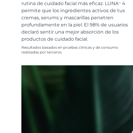
Cuidado de la piel KIWI™
All acne treatment devices
All revitalizing eye massagers
rutina de cuidado facial más eficaz. LUNA
4
Serum
TM
issa™ Teeth Whitening Gel
Advanced pore care essentials
permite que los ingredientes activos de tus
For healthy hair
18% PAP
cremas, serums y mascarillas penetren
Cosméticos
Hombres
profundamente en la piel. El 98% de usuarios
declaró sentir una mejor absorción de los
productos de cuidado facial.
Resultados basados en pruebas clínicas y de consumo
realizadas por terceros
Comprar todo
FOREO APP
ACERCA DE