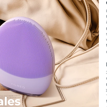
T
ales