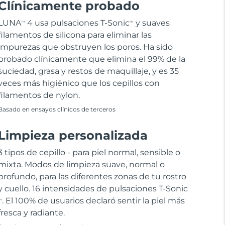
Clínicamente probado
LUNA
4 usa pulsaciones T-Sonic
y suaves
TM
TM
filamentos de silicona para eliminar las
impurezas que obstruyen los poros. Ha sido
probado clínicamente que elimina el 99% de la
suciedad, grasa y restos de maquillaje, y es 35
veces más higiénico que los cepillos con
filamentos de nylon.
Basado en ensayos clínicos de terceros
Limpieza personalizada
3 tipos de cepillo - para piel normal, sensible o
mixta. Modos de limpieza suave, normal o
profundo, para las diferentes zonas de tu rostro
y cuello. 16 intensidades de pulsaciones T-Sonic
. El 100% de usuarios declaró sentir la piel más
M
fresca y radiante.