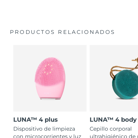
35 veces más higiénico que los cepillos con filamentos
Manual general
de nailon.
Garantía de 2 años (España, Portugal, Suecia: Garantía
de 3 años)
PRODUCTOS RELACIONADOS
LUNA™ 4 plus
LUNA™ 4 body
Dispositivo de limpieza
Cepillo corporal
con microcorrientes y luz
ultrahigiénico de