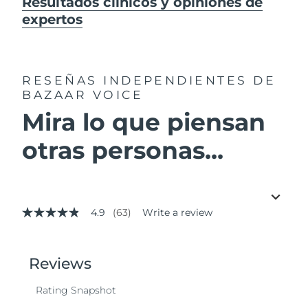
Resultados clínicos y opiniones de
expertos
RESEÑAS INDEPENDIENTES
DE
BAZAAR VOICE
Mira lo que piensan
otras personas...
4.9
(63)
Write a review
4.9
out
of
5
stars,
average
rating
value.
Read