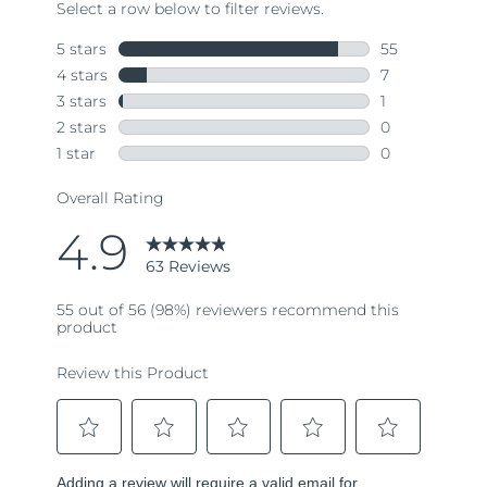
63
Reviews.
Same
page
link.