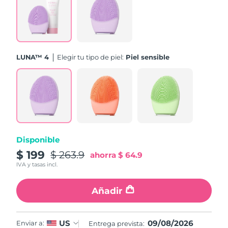
Turquía
Entrega prevista
9/8/26
Emiratos Árabes
Entrega prevista
9/8/26
Unidos
LUNA™ 4
Elegir tu tipo de piel:
Piel sensible
Reino Unido
Entrega prevista
8/8/26
Estados Unidos
Entrega prevista
9/8/26
Uzbekistán
Entrega prevista
13/8/26
Disponible
Vietnam
Entrega prevista
14/8/26
$ 199
$ 263.9
ahorra
$ 64.9
IVA y tasas incl.
Añadir
09/08/2026
US
Enviar a:
Entrega prevista: