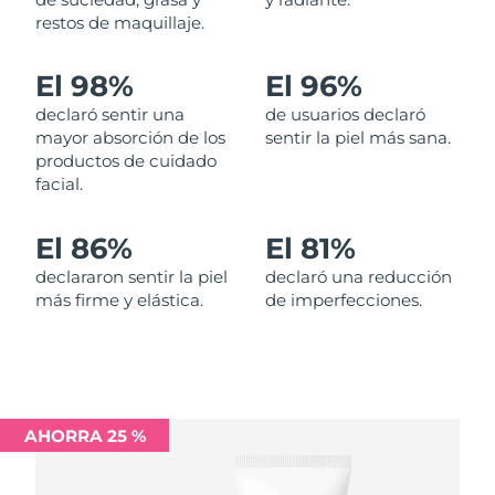
restos de maquillaje.
Filipinas
Entrega prevista
11/8/26
El 98%
El 96%
Polonia
Entrega prevista
9/8/26
declaró sentir una
de usuarios declaró
mayor absorción de los
sentir la piel más sana.
Portugal
Entrega prevista
8/8/26
productos de cuidado
facial.
Puerto Rico
Entrega prevista
10/8/26
El 86%
El 81%
Catar
Entrega prevista
9/8/26
declararon sentir la piel
declaró una reducción
más firme y elástica.
de imperfecciones.
Reunión
Entrega prevista
13/8/26
Rumanía
Entrega prevista
8/8/26
Rusia
Entrega prevista
16/8/26
AHORRA 25 %
Arabia Saudí
Entrega prevista
9/8/26