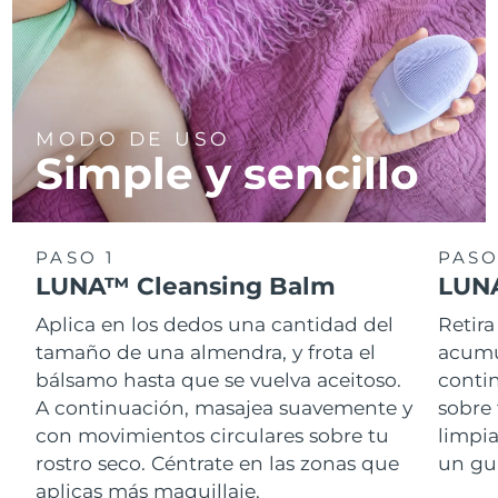
MODO DE USO
Simple y sencillo
PASO 1
PASO
LUNA™ Cleansing Balm
LUNA
Aplica en los dedos una cantidad del
Retira
tamaño de una almendra, y frota el
acumul
bálsamo hasta que se vuelva aceitoso.
conti
A continuación, masajea suavemente y
sobre 
con movimientos circulares sobre tu
limpi
rostro seco. Céntrate en las zonas que
un gu
aplicas más maquillaje.