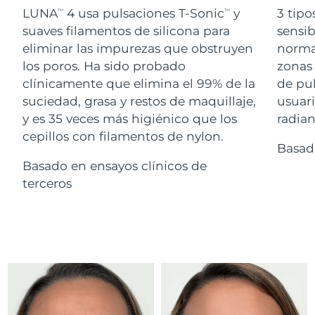
Advanced pore care essentials
For healthy hair
LUNA
4 usa pulsaciones T-Sonic
y
3 tipo
18% PAP
TM
TM
Israel
Entrega prevista
12/8/26
Cosméticos
Hombres
suaves filamentos de silicona para
sensib
eliminar las impurezas que obstruyen
normal
Italia
Entrega prevista
8/8/26
los poros. Ha sido probado
zonas 
clínicamente que elimina el 99% de la
de pu
Japón
Entrega prevista
11/8/26
suciedad, grasa y restos de maquillaje,
usuari
Comprar todo
Jersey
Entrega prevista
13/8/26
y es 35 veces más higiénico que los
radian
cepillos con filamentos de nylon.
Basad
Kazajistán
Entrega prevista
10/8/26
Basado en ensayos clínicos de
FOREO APP
Kuwait
terceros
Entrega prevista
8/8/26
ACERCA DE
Letonia
Entrega prevista
8/8/26
Líbano
Entrega prevista
9/8/26
Lituania
Entrega prevista
8/8/26
Luxemburgo
Entrega prevista
8/8/26