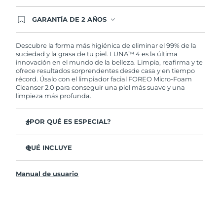
GARANTÍA DE 2 AÑOS
Regístrate hoy y tendrás cobertura total de la
garantía FOREO. Esto quiere decir que, en caso
de tener algún problema durante los 2 años
Descubre la forma más higiénica de eliminar el 99% de la
posteriores a tu compra, FOREO te remplazará el
suciedad y la grasa de tu piel. LUNA™ 4 es la última
producto sin cargo alguno.
innovación en el mundo de la belleza. Limpia, reafirma y te
ofrece resultados sorprendentes desde casa y en tiempo
récord. Úsalo con el limpiador facial FOREO Micro-Foam
Cleanser 2.0 para conseguir una piel más suave y una
limpieza más profunda.
¿POR QUÉ ES ESPECIAL?
El 96% de los usuarios declaró sentir la piel más
saludable. El 81% confirmó una reducción de
QUÉ INCLUYE
imperfecciones.
LUNA™ 4
Elimina las impurezas y la grasa sin dañar la piel.
Manual de usuario
LUNA™ Micro-Foam Cleanser 2.0
El 86% de los usuarios declaró sentir la piel más firme y
elástica.
Cable de carga USB
Nutre y protege la piel del daño causado por los
Bolsa de transporte
radicales libres.
Guía de inicio rápido