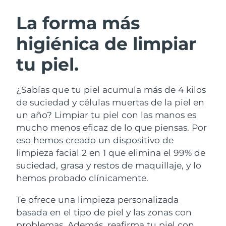
RUTINA SUECAS DE BELLEZA
Austria
Entrega prevista
8/8/26
La forma más
higiénica de limpiar
Baréin
Entrega prevista
9/8/26
tu piel.
Limpieza facial
Lifting facial
Bélgica
Entrega prevista
8/8/26
LUNA™ 4 pack
BEAR™ 2 pack
Bermudas
Entrega prevista
14/8/26
¿Sabías que tu piel acumula más de 4 kilos
Anti-aging massage
Microcurrent toning
de suciedad y células muertas de la piel en
Bosnia y Herzegovina
Entrega prevista
11/8/26
un año? Limpiar tu piel con las manos es
Hidratación
Cuidado bucal
mucho menos eficaz de lo que piensas. Por
LUNA™ 4 Plus
BEAR™ 2 go
Brunéi
Entrega prevista
13/8/26
UFO™ 3 pack
issa™ 4
eso hemos creado un dispositivo de
Massage, LED heating
Microcurrent toning on-the-go
TRATAMIENTO ANTIEDAD FAQ™
limpieza facial 2 en 1 que elimina el 99% de
Deep facial hydration
Hybrid silicone sonic toothbrush
Bulgaria
Entrega prevista
8/8/26
suciedad, grasa y restos de maquillaje, y lo
NEW
hemos probado clínicamente.
LUNA™ 4 Men
BEAR™ 2 eyes & lips
Canadá
Entrega prevista
12/8/26
UFO™ 3 LED
issa™ 4 plus
For men, anti-aging massage
Microcurrent line smoothing device
Te ofrece una limpieza personalizada
Near-infrared and red light therapy
Smart hybrid silicone sonic toothbrush
Chile
Entrega prevista
12/8/26
device
Antiedad
Tratamientos LED
basada en el tipo de piel y las zonas con
problemas. Además, reafirma tu piel con