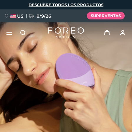
Pasar
DESCUBRE TODOS LOS PRODUCTOS
al
contenido
principal
US
8/9/26
SUPERVENTAS
NUEVO
Iniciar sesión
Idioma
BREAKING NEWS
Perfil de usuario
English
Deutsch
Español
Mis dispositivos
FAQ™ Pure Beauty-Tech Elixir
Français
Italiano
Português
Mis pedidos
Polski
Svenska
Русский
Türkçe
简体中文
繁體中文
Mis direcciones
issa™ Teeth Whitening Set
Mis suscripciones