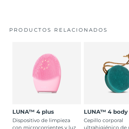
35 veces más higiénico que los cepillos con filamentos
Manual general
de nailon.
Garantía de 2 años (España, Portugal, Suecia: Garantía
de 3 años)
PRODUCTOS RELACIONADOS
LUNA™ 4 plus
LUNA™ 4 body
Dispositivo de limpieza
Cepillo corporal
con microcorrientes y luz
ultrahigiénico de