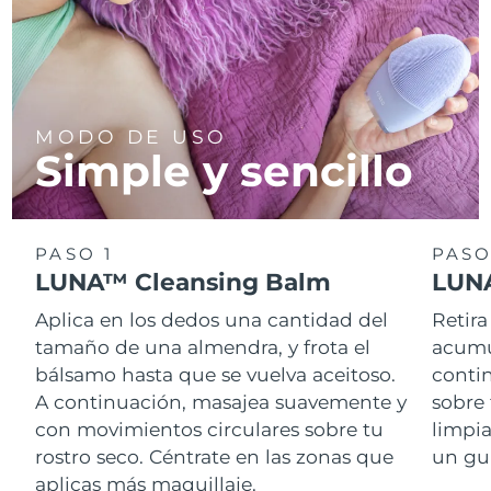
MODO DE USO
Simple y sencillo
PASO 1
PASO
LUNA™ Cleansing Balm
LUNA
Aplica en los dedos una cantidad del
Retira
tamaño de una almendra, y frota el
acumul
bálsamo hasta que se vuelva aceitoso.
conti
A continuación, masajea suavemente y
sobre 
con movimientos circulares sobre tu
limpi
rostro seco. Céntrate en las zonas que
un gu
aplicas más maquillaje.