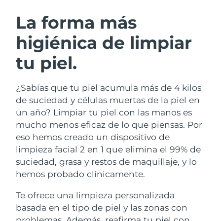
RUTINA SUECAS DE BELLEZA
Austria
Entrega prevista
10/08/2026
La forma más
higiénica de limpiar
Baréin
Entrega prevista
11/08/2026
tu piel.
Limpieza facial
Lifting facial
Bélgica
Entrega prevista
10/08/2026
LUNA™ 4 pack
BEAR™ 2 pack
Bermudas
Entrega prevista
16/08/2026
¿Sabías que tu piel acumula más de 4 kilos
Anti-aging massage
Microcurrent toning
de suciedad y células muertas de la piel en
Bosnia y Herzegovina
Entrega prevista
13/08/2026
un año? Limpiar tu piel con las manos es
Hidratación
Cuidado bucal
mucho menos eficaz de lo que piensas. Por
LUNA™ 4 Plus
BEAR™ 2 go
Brunéi
Entrega prevista
15/08/2026
UFO™ 3 pack
issa™ 4
eso hemos creado un dispositivo de
Massage, LED heating
Microcurrent toning on-the-go
TRATAMIENTO ANTIEDAD FAQ™
limpieza facial 2 en 1 que elimina el 99% de
Deep facial hydration
Hybrid silicone sonic toothbrush
Bulgaria
Entrega prevista
10/08/2026
suciedad, grasa y restos de maquillaje, y lo
NEW
hemos probado clínicamente.
LUNA™ 4 Men
BEAR™ 2 eyes & lips
Canadá
Entrega prevista
14/08/2026
UFO™ 3 LED
issa™ 4 plus
For men, anti-aging massage
Microcurrent line smoothing device
Te ofrece una limpieza personalizada
Near-infrared and red light therapy
Smart hybrid silicone sonic toothbrush
Chile
Entrega prevista
14/08/2026
device
Antiedad
Tratamientos LED
basada en el tipo de piel y las zonas con
problemas. Además, reafirma tu piel con