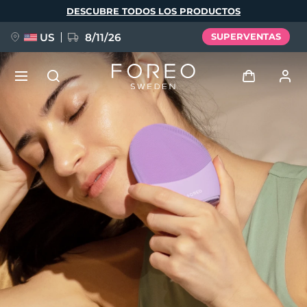
Pasar
DESCUBRE TODOS LOS PRODUCTOS
al
contenido
principal
US
8/11/26
SUPERVENTAS
NUEVO
Iniciar sesión
Idioma
BREAKING NEWS
Perfil de usuario
English
Deutsch
Español
Mis dispositivos
FAQ™ Pure Beauty-Tech Elixir
Français
Italiano
Português
Mis pedidos
Polski
Svenska
Русский
Türkçe
简体中文
繁體中文
Mis direcciones
issa™ Teeth Whitening Set
Mis suscripciones