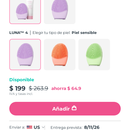
Turquía
Entrega prevista
11/08/2026
Emiratos Árabes
Entrega prevista
11/08/2026
Unidos
LUNA™ 4
Elegir tu tipo de piel:
Piel sensible
Reino Unido
Entrega prevista
10/08/2026
Estados Unidos
Entrega prevista
11/08/2026
Uzbekistán
Entrega prevista
15/08/2026
Disponible
Vietnam
Entrega prevista
16/08/2026
$ 199
$ 263.9
ahorra
$ 64.9
IVA y tasas incl.
Añadir
8/11/26
US
Enviar a:
Entrega prevista: