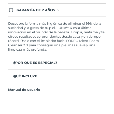
GARANTÍA DE 2 AÑOS
Regístrate hoy y tendrás cobertura total de la
garantía FOREO. Esto quiere decir que, en caso
de tener algún problema durante los 2 años
Descubre la forma más higiénica de eliminar el 99% de la
posteriores a tu compra, FOREO te remplazará el
suciedad y la grasa de tu piel. LUNA™ 4 es la última
producto sin cargo alguno.
innovación en el mundo de la belleza. Limpia, reafirma y te
ofrece resultados sorprendentes desde casa y en tiempo
récord. Úsalo con el limpiador facial FOREO Micro-Foam
Cleanser 2.0 para conseguir una piel más suave y una
limpieza más profunda.
¿POR QUÉ ES ESPECIAL?
El 96% de los usuarios declaró sentir la piel más
saludable. El 81% confirmó una reducción de
QUÉ INCLUYE
imperfecciones.
LUNA™ 4
Elimina las impurezas y la grasa sin dañar la piel.
Manual de usuario
LUNA™ Micro-Foam Cleanser 2.0
El 86% de los usuarios declaró sentir la piel más firme y
elástica.
Cable de carga USB
Nutre y protege la piel del daño causado por los
Bolsa de transporte
radicales libres.
Guía de inicio rápido