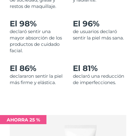
restos de maquillaje.
Filipinas
Entrega prevista
13/08/2026
El 98%
El 96%
Polonia
Entrega prevista
11/08/2026
declaró sentir una
de usuarios declaró
mayor absorción de los
sentir la piel más sana.
Portugal
Entrega prevista
10/08/2026
productos de cuidado
facial.
Puerto Rico
Entrega prevista
12/08/2026
El 86%
El 81%
Catar
Entrega prevista
11/08/2026
declararon sentir la piel
declaró una reducción
más firme y elástica.
de imperfecciones.
Reunión
Entrega prevista
15/08/2026
Rumanía
Entrega prevista
10/08/2026
Rusia
Entrega prevista
18/08/2026
AHORRA 25 %
Arabia Saudí
Entrega prevista
11/08/2026