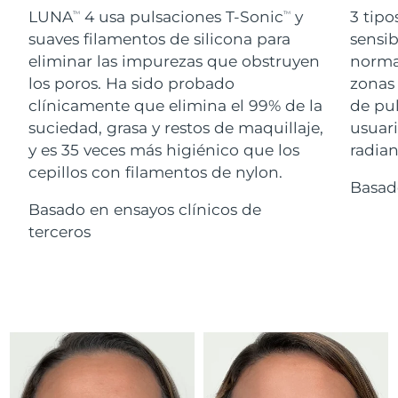
Advanced pore care essentials
For healthy hair
LUNA
4 usa pulsaciones T-Sonic
y
3 tipo
18% PAP
TM
TM
Israel
Entrega prevista
14/08/2026
Cosméticos
Hombres
suaves filamentos de silicona para
sensib
eliminar las impurezas que obstruyen
normal
Italia
Entrega prevista
10/08/2026
los poros. Ha sido probado
zonas 
clínicamente que elimina el 99% de la
de pu
Japón
Entrega prevista
13/08/2026
suciedad, grasa y restos de maquillaje,
usuari
Comprar todo
Jersey
Entrega prevista
15/08/2026
y es 35 veces más higiénico que los
radian
cepillos con filamentos de nylon.
Basad
Kazajistán
Entrega prevista
12/08/2026
Basado en ensayos clínicos de
FOREO APP
Kuwait
terceros
Entrega prevista
10/08/2026
ACERCA DE
Letonia
Entrega prevista
10/08/2026
Líbano
Entrega prevista
11/08/2026
Lituania
Entrega prevista
10/08/2026
Luxemburgo
Entrega prevista
10/08/2026