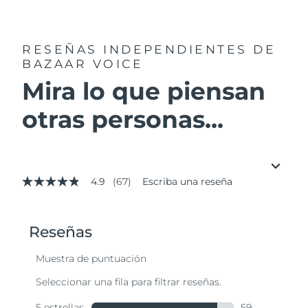
RESEÑAS INDEPENDIENTES
DE
BAZAAR VOICE
Mira lo que piensan
otras personas...
4.9
(67)
Escriba una reseña
4.9
de
5
estrellas,
valor
medio
de
valoración.
Read
67
Reviews.
Enlace