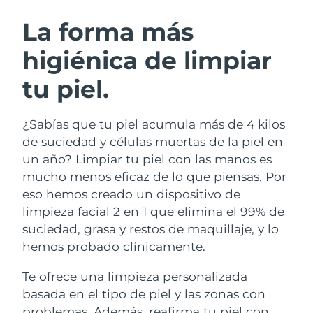
RUTINA SUECAS DE BELLEZA
Austria
Entrega prevista
11/08/2026
La forma más
higiénica de limpiar
Baréin
Entrega prevista
12/08/2026
tu piel.
Limpieza facial
Lifting facial
Bélgica
Entrega prevista
11/08/2026
LUNA™ 4 pack
BEAR™ 2 pack
Bermudas
Entrega prevista
17/08/2026
¿Sabías que tu piel acumula más de 4 kilos
Anti-aging massage
Microcurrent toning
de suciedad y células muertas de la piel en
Bosnia y Herzegovina
Entrega prevista
14/08/2026
un año? Limpiar tu piel con las manos es
Hidratación
Cuidado bucal
mucho menos eficaz de lo que piensas. Por
LUNA™ 4 Plus
BEAR™ 2 go
Brunéi
Entrega prevista
16/08/2026
UFO™ 3 pack
issa™ 4
eso hemos creado un dispositivo de
Massage, LED heating
Microcurrent toning on-the-go
TRATAMIENTO ANTIEDAD FAQ™
limpieza facial 2 en 1 que elimina el 99% de
Deep facial hydration
Hybrid silicone sonic toothbrush
Bulgaria
Entrega prevista
11/08/2026
suciedad, grasa y restos de maquillaje, y lo
NEW
hemos probado clínicamente.
LUNA™ 4 Men
BEAR™ 2 eyes & lips
Canadá
Entrega prevista
15/08/2026
UFO™ 3 LED
issa™ 4 plus
For men, anti-aging massage
Microcurrent line smoothing device
Te ofrece una limpieza personalizada
Near-infrared and red light therapy
Smart hybrid silicone sonic toothbrush
Chile
Entrega prevista
15/08/2026
device
Antiedad
Tratamientos LED
basada en el tipo de piel y las zonas con
problemas. Además, reafirma tu piel con