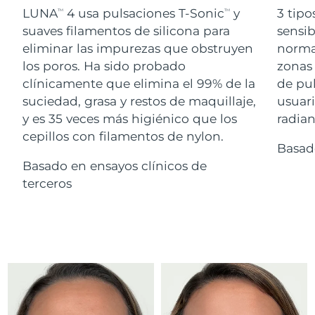
Advanced pore care essentials
For healthy hair
LUNA
4 usa pulsaciones T-Sonic
y
3 tipo
18% PAP
TM
TM
Israel
Entrega prevista
15/08/2026
Cosméticos
Hombres
suaves filamentos de silicona para
sensib
eliminar las impurezas que obstruyen
normal
Italia
Entrega prevista
11/08/2026
los poros. Ha sido probado
zonas 
clínicamente que elimina el 99% de la
de pu
Japón
Entrega prevista
14/08/2026
suciedad, grasa y restos de maquillaje,
usuari
Comprar todo
Jersey
Entrega prevista
16/08/2026
y es 35 veces más higiénico que los
radian
cepillos con filamentos de nylon.
Basad
Kazajistán
Entrega prevista
13/08/2026
Basado en ensayos clínicos de
FOREO APP
Kuwait
terceros
Entrega prevista
11/08/2026
ACERCA DE
Letonia
Entrega prevista
11/08/2026
Líbano
Entrega prevista
12/08/2026
Lituania
Entrega prevista
11/08/2026
Luxemburgo
Entrega prevista
11/08/2026