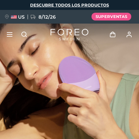
Pasar
DESCUBRE TODOS LOS PRODUCTOS
al
contenido
principal
US
8/12/26
SUPERVENTAS
NUEVO
Iniciar sesión
Idioma
BREAKING NEWS
Perfil de usuario
English
Deutsch
Español
Mis dispositivos
FAQ™ Pure Beauty-Tech Elixir
Français
Italiano
Português
Mis pedidos
Polski
Svenska
Русский
Türkçe
简体中文
繁體中文
Mis direcciones
issa™ Teeth Whitening Set
Mis suscripciones