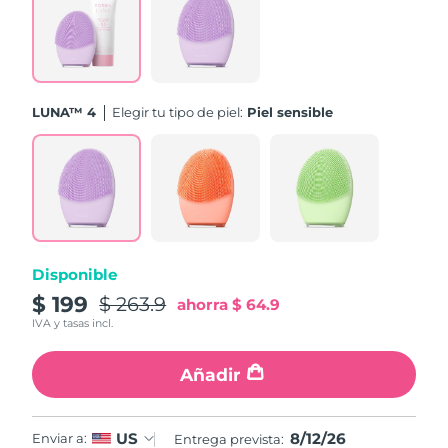
Turquía
Entrega prevista
12/08/2026
Emiratos Árabes
Entrega prevista
12/08/2026
Unidos
LUNA™ 4
Elegir tu tipo de piel:
Piel sensible
Reino Unido
Entrega prevista
11/08/2026
Estados Unidos
Entrega prevista
12/08/2026
Uzbekistán
Entrega prevista
16/08/2026
Disponible
Vietnam
Entrega prevista
17/08/2026
$ 199
$ 263.9
ahorra
$ 64.9
IVA y tasas incl.
Añadir
8/12/26
US
Enviar a:
Entrega prevista: