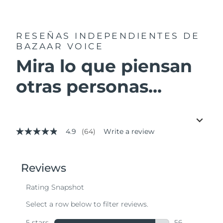
RESEÑAS INDEPENDIENTES
DE
BAZAAR VOICE
Mira lo que piensan
otras personas...
4.9
(64)
Write a review
4.9
out
of
5
stars,
average
rating
value.
Read
64
Reviews.
Same