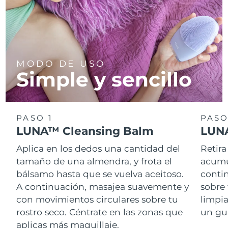
MODO DE USO
Simple y sencillo
PASO 1
PASO
LUNA™ Cleansing Balm
LUNA
Aplica en los dedos una cantidad del
Retira
tamaño de una almendra, y frota el
acumul
bálsamo hasta que se vuelva aceitoso.
conti
A continuación, masajea suavemente y
sobre 
con movimientos circulares sobre tu
limpi
rostro seco. Céntrate en las zonas que
un gu
aplicas más maquillaje.