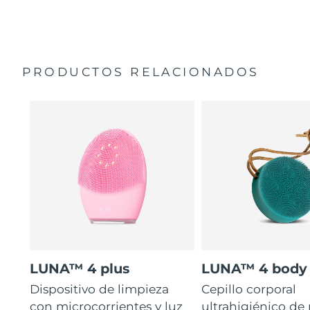
35 veces más higiénico que los cepillos con filamentos
Manual general
de nailon.
Garantía de 2 años (España, Portugal, Suecia: Garantía
de 3 años)
PRODUCTOS RELACIONADOS
LUNA™ 4 plus
LUNA™ 4 body
Dispositivo de limpieza
Cepillo corporal
con microcorrientes y luz
ultrahigiénico de