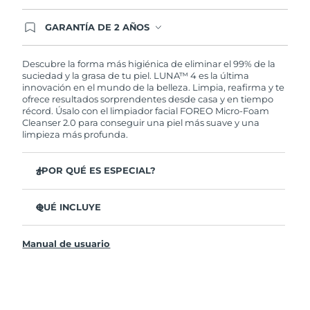
GARANTÍA DE 2 AÑOS
Regístrate hoy y tendrás cobertura total de la
garantía FOREO. Esto quiere decir que, en caso
de tener algún problema durante los 2 años
Descubre la forma más higiénica de eliminar el 99% de la
posteriores a tu compra, FOREO te remplazará el
suciedad y la grasa de tu piel. LUNA™ 4 es la última
producto sin cargo alguno.
innovación en el mundo de la belleza. Limpia, reafirma y te
ofrece resultados sorprendentes desde casa y en tiempo
récord. Úsalo con el limpiador facial FOREO Micro-Foam
Cleanser 2.0 para conseguir una piel más suave y una
limpieza más profunda.
¿POR QUÉ ES ESPECIAL?
El 96% de los usuarios declaró sentir la piel más
saludable. El 81% confirmó una reducción de
QUÉ INCLUYE
imperfecciones.
LUNA™ 4
Elimina las impurezas y la grasa sin dañar la piel.
Manual de usuario
LUNA™ Micro-Foam Cleanser 2.0
El 86% de los usuarios declaró sentir la piel más firme y
elástica.
Cable de carga USB
Nutre y protege la piel del daño causado por los
Bolsa de transporte
radicales libres.
Guía de inicio rápido