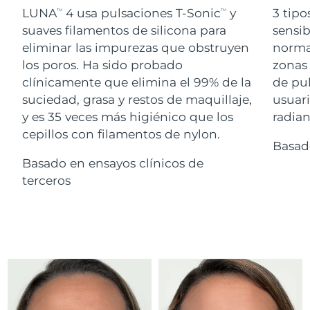
Advanced pore care essentials
For healthy hair
LUNA
4 usa pulsaciones T-Sonic
y
3 tipo
18% PAP
TM
TM
Israel
Entrega prevista
12/8/26
Cosméticos
Hombres
suaves filamentos de silicona para
sensib
eliminar las impurezas que obstruyen
normal
Italia
Entrega prevista
8/8/26
los poros. Ha sido probado
zonas 
clínicamente que elimina el 99% de la
de pu
Japón
Entrega prevista
11/8/26
suciedad, grasa y restos de maquillaje,
usuari
Comprar todo
Jersey
Entrega prevista
13/8/26
y es 35 veces más higiénico que los
radian
cepillos con filamentos de nylon.
Basad
Kazajistán
Entrega prevista
10/8/26
Basado en ensayos clínicos de
FOREO APP
Kuwait
terceros
Entrega prevista
8/8/26
ACERCA DE
Letonia
Entrega prevista
8/8/26
Líbano
Entrega prevista
9/8/26
Lituania
Entrega prevista
8/8/26
Luxemburgo
Entrega prevista
8/8/26