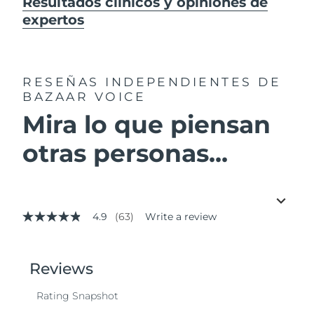
Resultados clínicos y opiniones de
expertos
RESEÑAS INDEPENDIENTES
DE
BAZAAR VOICE
Mira lo que piensan
otras personas...
4.9
(63)
Write a review
4.9
out
of
5
stars,
average
rating
value.
Read