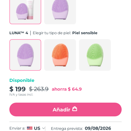
Turquía
Entrega prevista
9/8/26
Emiratos Árabes
Entrega prevista
9/8/26
Unidos
LUNA™ 4
Elegir tu tipo de piel:
Piel sensible
Reino Unido
Entrega prevista
8/8/26
Estados Unidos
Entrega prevista
9/8/26
Uzbekistán
Entrega prevista
13/8/26
Disponible
Vietnam
Entrega prevista
14/8/26
$ 199
$ 263.9
ahorra
$ 64.9
IVA y tasas incl.
Añadir
09/08/2026
US
Enviar a:
Entrega prevista: