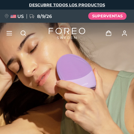
Pasar
DESCUBRE TODOS LOS PRODUCTOS
al
contenido
principal
US
8/9/26
SUPERVENTAS
NUEVO
Iniciar sesión
Idioma
BREAKING NEWS
Perfil de usuario
English
Deutsch
Español
Mis dispositivos
FAQ™ Pure Beauty-Tech Elixir
Français
Italiano
Português
Mis pedidos
Polski
Svenska
Русский
Türkçe
简体中文
繁體中文
Mis direcciones
issa™ Teeth Whitening Set
Mis suscripciones