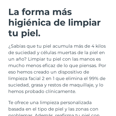
RUTINA SUECAS DE BELLEZA
Austria
Entrega prevista
8/8/26
La forma más
higiénica de limpiar
Baréin
Entrega prevista
9/8/26
tu piel.
Limpieza facial
Lifting facial
Bélgica
Entrega prevista
8/8/26
LUNA™ 4 pack
BEAR™ 2 pack
Bermudas
Entrega prevista
14/8/26
¿Sabías que tu piel acumula más de 4 kilos
Anti-aging massage
Microcurrent toning
de suciedad y células muertas de la piel en
Bosnia y Herzegovina
Entrega prevista
11/8/26
un año? Limpiar tu piel con las manos es
Hidratación
Cuidado bucal
mucho menos eficaz de lo que piensas. Por
LUNA™ 4 Plus
BEAR™ 2 go
Brunéi
Entrega prevista
13/8/26
UFO™ 3 pack
issa™ 4
eso hemos creado un dispositivo de
Massage, LED heating
Microcurrent toning on-the-go
TRATAMIENTO ANTIEDAD FAQ™
limpieza facial 2 en 1 que elimina el 99% de
Deep facial hydration
Hybrid silicone sonic toothbrush
Bulgaria
Entrega prevista
8/8/26
suciedad, grasa y restos de maquillaje, y lo
NEW
hemos probado clínicamente.
LUNA™ 4 Men
BEAR™ 2 eyes & lips
Canadá
Entrega prevista
12/8/26
UFO™ 3 LED
issa™ 4 plus
For men, anti-aging massage
Microcurrent line smoothing device
Te ofrece una limpieza personalizada
Near-infrared and red light therapy
Smart hybrid silicone sonic toothbrush
Chile
Entrega prevista
12/8/26
device
Antiedad
Tratamientos LED
basada en el tipo de piel y las zonas con
problemas. Además, reafirma tu piel con