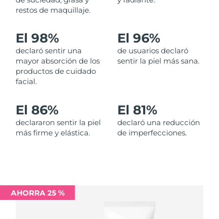
restos de maquillaje.
Filipinas
Entrega prevista
11/8/26
El 98%
El 96%
Polonia
Entrega prevista
9/8/26
declaró sentir una
de usuarios declaró
mayor absorción de los
sentir la piel más sana.
Portugal
Entrega prevista
8/8/26
productos de cuidado
facial.
Puerto Rico
Entrega prevista
10/8/26
El 86%
El 81%
Catar
Entrega prevista
9/8/26
declararon sentir la piel
declaró una reducción
más firme y elástica.
de imperfecciones.
Reunión
Entrega prevista
13/8/26
Rumanía
Entrega prevista
8/8/26
Rusia
Entrega prevista
16/8/26
AHORRA 25 %
Arabia Saudí
Entrega prevista
9/8/26