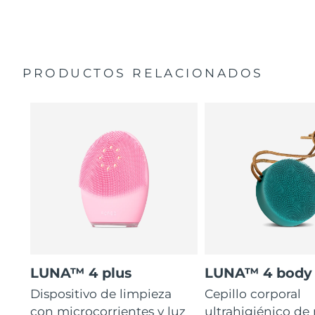
35 veces más higiénico que los cepillos con filamentos
Manual general
de nailon.
Garantía de 2 años (España, Portugal, Suecia: Garantía
de 3 años)
PRODUCTOS RELACIONADOS
LUNA™ 4 plus
LUNA™ 4 body
Dispositivo de limpieza
Cepillo corporal
con microcorrientes y luz
ultrahigiénico de