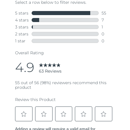
63
Reviews.
Same
page
link.