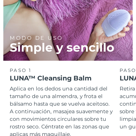
MODO DE USO
Simple y sencillo
PASO 1
PASO
LUNA™ Cleansing Balm
LUNA
Aplica en los dedos una cantidad del
Retira
tamaño de una almendra, y frota el
acumul
bálsamo hasta que se vuelva aceitoso.
conti
A continuación, masajea suavemente y
sobre 
con movimientos circulares sobre tu
limpi
rostro seco. Céntrate en las zonas que
un gu
aplicas más maquillaje.