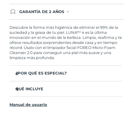
GARANTÍA DE 2 AÑOS
Regístrate hoy y tendrás cobertura total de la
garantía FOREO. Esto quiere decir que, en caso
de tener algún problema durante los 2 años
Descubre la forma más higiénica de eliminar el 99% de la
posteriores a tu compra, FOREO te remplazará el
suciedad y la grasa de tu piel. LUNA™ 4 es la última
producto sin cargo alguno.
innovación en el mundo de la belleza. Limpia, reafirma y te
ofrece resultados sorprendentes desde casa y en tiempo
récord. Úsalo con el limpiador facial FOREO Micro-Foam
Cleanser 2.0 para conseguir una piel más suave y una
limpieza más profunda.
¿POR QUÉ ES ESPECIAL?
El 96% de los usuarios declaró sentir la piel más
saludable. El 81% confirmó una reducción de
QUÉ INCLUYE
imperfecciones.
LUNA™ 4
Elimina las impurezas y la grasa sin dañar la piel.
Manual de usuario
LUNA™ Micro-Foam Cleanser 2.0
El 86% de los usuarios declaró sentir la piel más firme y
elástica.
Cable de carga USB
Nutre y protege la piel del daño causado por los
Bolsa de transporte
radicales libres.
Guía de inicio rápido