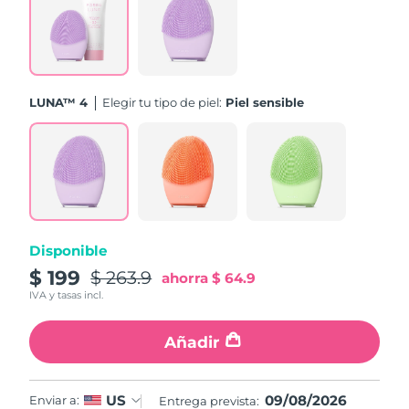
Turquía
Entrega prevista
9/8/26
Emiratos Árabes
Entrega prevista
9/8/26
Unidos
LUNA™ 4
Elegir tu tipo de piel:
Piel sensible
Reino Unido
Entrega prevista
8/8/26
Estados Unidos
Entrega prevista
9/8/26
Uzbekistán
Entrega prevista
13/8/26
Disponible
Vietnam
Entrega prevista
14/8/26
$ 199
$ 263.9
ahorra
$ 64.9
IVA y tasas incl.
Añadir
09/08/2026
US
Enviar a:
Entrega prevista: