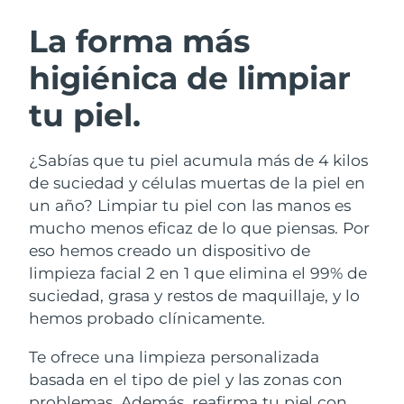
RUTINA SUECAS DE BELLEZA
Austria
Entrega prevista
8/8/26
La forma más
higiénica de limpiar
Baréin
Entrega prevista
9/8/26
tu piel.
Limpieza facial
Lifting facial
Bélgica
Entrega prevista
8/8/26
LUNA™ 4 pack
BEAR™ 2 pack
Bermudas
Entrega prevista
14/8/26
¿Sabías que tu piel acumula más de 4 kilos
Anti-aging massage
Microcurrent toning
de suciedad y células muertas de la piel en
Bosnia y Herzegovina
Entrega prevista
11/8/26
un año? Limpiar tu piel con las manos es
Hidratación
Cuidado bucal
mucho menos eficaz de lo que piensas. Por
LUNA™ 4 Plus
BEAR™ 2 go
Brunéi
Entrega prevista
13/8/26
UFO™ 3 pack
issa™ 4
eso hemos creado un dispositivo de
Massage, LED heating
Microcurrent toning on-the-go
TRATAMIENTO ANTIEDAD FAQ™
limpieza facial 2 en 1 que elimina el 99% de
Deep facial hydration
Hybrid silicone sonic toothbrush
Bulgaria
Entrega prevista
8/8/26
suciedad, grasa y restos de maquillaje, y lo
NEW
hemos probado clínicamente.
LUNA™ 4 Men
BEAR™ 2 eyes & lips
Canadá
Entrega prevista
12/8/26
UFO™ 3 LED
issa™ 4 plus
For men, anti-aging massage
Microcurrent line smoothing device
Te ofrece una limpieza personalizada
Near-infrared and red light therapy
Smart hybrid silicone sonic toothbrush
Chile
Entrega prevista
12/8/26
device
Antiedad
Tratamientos LED
basada en el tipo de piel y las zonas con
problemas. Además, reafirma tu piel con