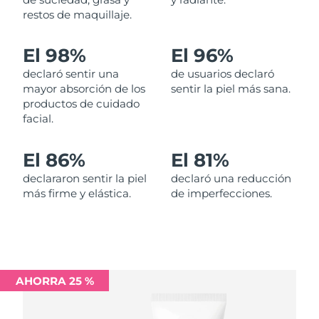
restos de maquillaje.
Filipinas
Entrega prevista
11/8/26
El 98%
El 96%
Polonia
Entrega prevista
9/8/26
declaró sentir una
de usuarios declaró
mayor absorción de los
sentir la piel más sana.
Portugal
Entrega prevista
8/8/26
productos de cuidado
facial.
Puerto Rico
Entrega prevista
10/8/26
El 86%
El 81%
Catar
Entrega prevista
9/8/26
declararon sentir la piel
declaró una reducción
más firme y elástica.
de imperfecciones.
Reunión
Entrega prevista
13/8/26
Rumanía
Entrega prevista
8/8/26
Rusia
Entrega prevista
16/8/26
AHORRA 25 %
Arabia Saudí
Entrega prevista
9/8/26