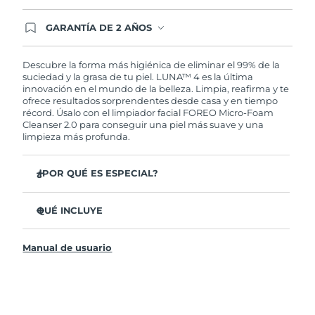
GARANTÍA DE 2 AÑOS
Regístrate hoy y tendrás cobertura total de la
garantía FOREO. Esto quiere decir que, en caso
de tener algún problema durante los 2 años
Descubre la forma más higiénica de eliminar el 99% de la
posteriores a tu compra, FOREO te remplazará el
suciedad y la grasa de tu piel. LUNA™ 4 es la última
producto sin cargo alguno.
innovación en el mundo de la belleza. Limpia, reafirma y te
ofrece resultados sorprendentes desde casa y en tiempo
récord. Úsalo con el limpiador facial FOREO Micro-Foam
Cleanser 2.0 para conseguir una piel más suave y una
limpieza más profunda.
¿POR QUÉ ES ESPECIAL?
El 96% de los usuarios declaró sentir la piel más
saludable. El 81% confirmó una reducción de
QUÉ INCLUYE
imperfecciones.
LUNA™ 4
Elimina las impurezas y la grasa sin dañar la piel.
Manual de usuario
LUNA™ Micro-Foam Cleanser 2.0
El 86% de los usuarios declaró sentir la piel más firme y
elástica.
Cable de carga USB
Nutre y protege la piel del daño causado por los
Bolsa de transporte
radicales libres.
Guía de inicio rápido