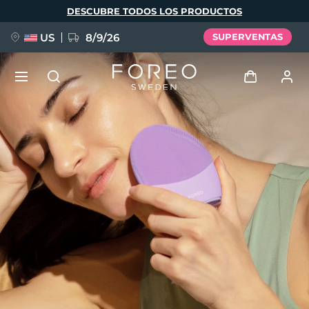
Pasar
DESCUBRE TODOS LOS PRODUCTOS
al
contenido
principal
US
8/9/26
SUPERVENTAS
NUEVO
Iniciar sesión
Idioma
BREAKING NEWS
Perfil de usuario
English
Deutsch
Español
Mis dispositivos
FAQ™ Pure Beauty-Tech Elixir
Français
Italiano
Português
Mis pedidos
Polski
Svenska
Русский
Türkçe
简体中文
繁體中文
Mis direcciones
issa™ Teeth Whitening Set
Mis suscripciones