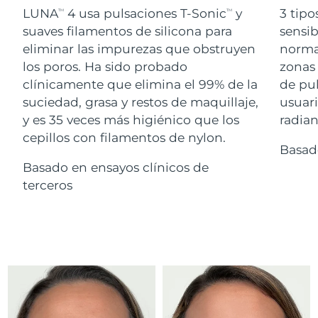
Advanced pore care essentials
For healthy hair
LUNA
4 usa pulsaciones T-Sonic
y
3 tipo
18% PAP
TM
TM
Israel
Entrega prevista
12/8/26
Cosméticos
Hombres
suaves filamentos de silicona para
sensib
eliminar las impurezas que obstruyen
normal
Italia
Entrega prevista
8/8/26
los poros. Ha sido probado
zonas 
clínicamente que elimina el 99% de la
de pu
Japón
Entrega prevista
11/8/26
suciedad, grasa y restos de maquillaje,
usuari
Comprar todo
Jersey
Entrega prevista
13/8/26
y es 35 veces más higiénico que los
radian
cepillos con filamentos de nylon.
Basad
Kazajistán
Entrega prevista
10/8/26
Basado en ensayos clínicos de
FOREO APP
Kuwait
terceros
Entrega prevista
8/8/26
ACERCA DE
Letonia
Entrega prevista
8/8/26
Líbano
Entrega prevista
9/8/26
Lituania
Entrega prevista
8/8/26
Luxemburgo
Entrega prevista
8/8/26