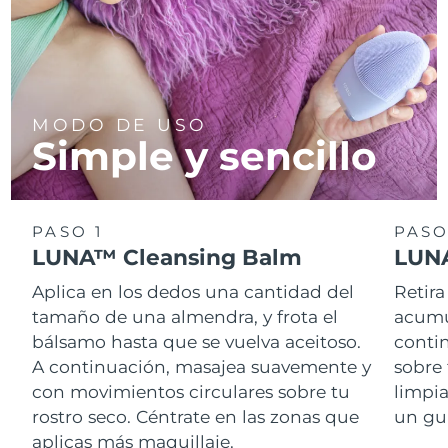
MODO DE USO
Simple y sencillo
PASO 1
PASO
LUNA™ Cleansing Balm
LUNA
Aplica en los dedos una cantidad del
Retira
tamaño de una almendra, y frota el
acumul
bálsamo hasta que se vuelva aceitoso.
conti
A continuación, masajea suavemente y
sobre 
con movimientos circulares sobre tu
limpi
rostro seco. Céntrate en las zonas que
un gu
aplicas más maquillaje.