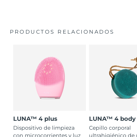
35 veces más higiénico que los cepillos con filamentos
Manual general
de nailon.
Garantía de 2 años (España, Portugal, Suecia: Garantía
de 3 años)
PRODUCTOS RELACIONADOS
LUNA™ 4 plus
LUNA™ 4 body
Dispositivo de limpieza
Cepillo corporal
con microcorrientes y luz
ultrahigiénico de