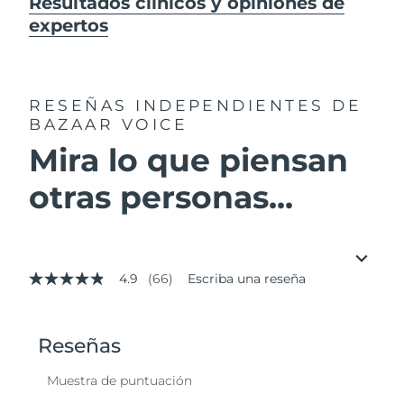
Resultados clínicos y opiniones de
expertos
RESEÑAS INDEPENDIENTES
DE
BAZAAR VOICE
Mira lo que piensan
otras personas...
4.9
(66)
Escriba una reseña
4.9
de
5
estrellas,
valor
medio
de
valoración.
Read