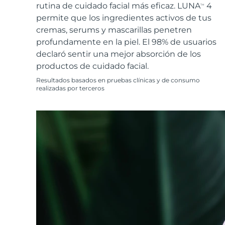
Cuidado de la piel KIWI™
All acne treatment devices
All revitalizing eye massagers
rutina de cuidado facial más eficaz. LUNA
4
Serum
TM
issa™ Teeth Whitening Gel
Advanced pore care essentials
permite que los ingredientes activos de tus
For healthy hair
18% PAP
cremas, serums y mascarillas penetren
Cosméticos
Hombres
profundamente en la piel. El 98% de usuarios
declaró sentir una mejor absorción de los
productos de cuidado facial.
Resultados basados en pruebas clínicas y de consumo
realizadas por terceros
Comprar todo
FOREO APP
ACERCA DE