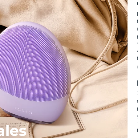
T
ales