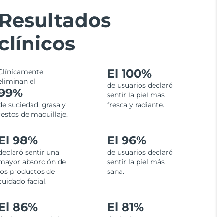
Resultados
clínicos
El
100%
Clínicamente
eliminan el
de usuarios declaró
99%
sentir la piel más
de suciedad, grasa y
fresca y radiante.
restos de maquillaje.
El 98%
El 96%
declaró sentir una
de usuarios declaró
mayor absorción de
sentir la piel más
los productos de
sana.
cuidado facial.
El 86%
El 81%