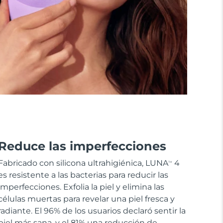
Reduce las imperfecciones
Fabricado con silicona ultrahigiénica, LUNA
4
TM
es resistente a las bacterias para reducir las
imperfecciones. Exfolia la piel y elimina las
células muertas para revelar una piel fresca y
radiante. El 96% de los usuarios declaró sentir la
piel más sana, y el 81% una reducción de