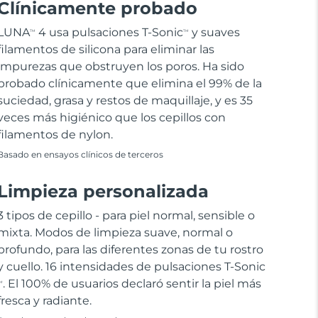
Clínicamente probado
LUNA
4 usa pulsaciones T-Sonic
y suaves
TM
TM
filamentos de silicona para eliminar las
impurezas que obstruyen los poros. Ha sido
probado clínicamente que elimina el 99% de la
suciedad, grasa y restos de maquillaje, y es 35
veces más higiénico que los cepillos con
filamentos de nylon.
Basado en ensayos clínicos de terceros
Limpieza personalizada
3 tipos de cepillo - para piel normal, sensible o
mixta. Modos de limpieza suave, normal o
profundo, para las diferentes zonas de tu rostro
y cuello. 16 intensidades de pulsaciones T-Sonic
. El 100% de usuarios declaró sentir la piel más
M
fresca y radiante.