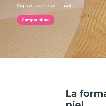
Dispositivo de limpieza facial
issa™ Teeth Whitening Set
Compra ahora
FAQ™ Dual LED Panel
POPULAR
Sorpresas especiales
Superventas
La forma
piel.