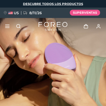
Pasar
DESCUBRE TODOS LOS PRODUCTOS
al
contenido
principal
US
8/11/26
SUPERVENTAS
NUEVO
Iniciar sesión
Idioma
BREAKING NEWS
Perfil de usuario
English
Deutsch
Español
Mis dispositivos
FAQ™ Pure Beauty-Tech Elixir
Français
Italiano
Português
Mis pedidos
Polski
Svenska
Русский
Türkçe
简体中文
繁體中文
Mis direcciones
issa™ Teeth Whitening Set
Mis suscripciones