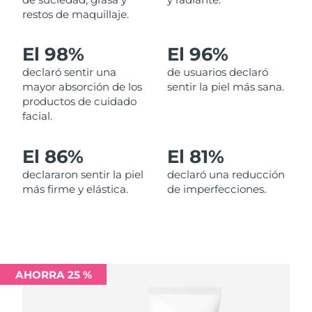
restos de maquillaje.
Filipinas
Entrega prevista
8/13/26
El 98%
El 96%
Polonia
Entrega prevista
8/11/26
declaró sentir una
de usuarios declaró
mayor absorción de los
sentir la piel más sana.
Portugal
Entrega prevista
8/10/26
productos de cuidado
facial.
Puerto Rico
Entrega prevista
8/12/26
El 86%
El 81%
Catar
Entrega prevista
8/11/26
declararon sentir la piel
declaró una reducción
más firme y elástica.
de imperfecciones.
Reunión
Entrega prevista
8/15/26
Rumanía
Entrega prevista
8/10/26
Rusia
Entrega prevista
8/18/26
AHORRA 25 %
Arabia Saudí
Entrega prevista
8/11/26