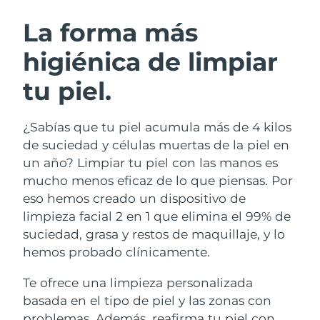
RUTINA SUECAS DE BELLEZA
Austria
Entrega prevista
8/10/26
La forma más
higiénica de limpiar
Baréin
Entrega prevista
8/11/26
tu piel.
Limpieza facial
Lifting facial
Bélgica
Entrega prevista
8/10/26
LUNA™ 4 pack
BEAR™ 2 pack
Bermudas
Entrega prevista
8/16/26
¿Sabías que tu piel acumula más de 4 kilos
Anti-aging massage
Microcurrent toning
de suciedad y células muertas de la piel en
Bosnia y Herzegovina
Entrega prevista
8/13/26
un año? Limpiar tu piel con las manos es
Hidratación
Cuidado bucal
mucho menos eficaz de lo que piensas. Por
LUNA™ 4 Plus
BEAR™ 2 go
Brunéi
Entrega prevista
8/15/26
UFO™ 3 pack
issa™ 4
eso hemos creado un dispositivo de
Massage, LED heating
Microcurrent toning on-the-go
TRATAMIENTO ANTIEDAD FAQ™
limpieza facial 2 en 1 que elimina el 99% de
Deep facial hydration
Hybrid silicone sonic toothbrush
Bulgaria
Entrega prevista
8/10/26
suciedad, grasa y restos de maquillaje, y lo
NEW
hemos probado clínicamente.
LUNA™ 4 Men
BEAR™ 2 eyes & lips
Canadá
Entrega prevista
8/14/26
UFO™ 3 LED
issa™ 4 plus
For men, anti-aging massage
Microcurrent line smoothing device
Te ofrece una limpieza personalizada
Near-infrared and red light therapy
Smart hybrid silicone sonic toothbrush
Chile
Entrega prevista
8/14/26
device
Antiedad
Tratamientos LED
basada en el tipo de piel y las zonas con
problemas. Además, reafirma tu piel con