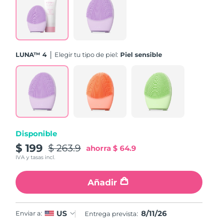
Turquía
Entrega prevista
8/11/26
Emiratos Árabes
Entrega prevista
8/11/26
Unidos
LUNA™ 4
Elegir tu tipo de piel:
Piel sensible
Reino Unido
Entrega prevista
8/10/26
Estados Unidos
Entrega prevista
8/11/26
Uzbekistán
Entrega prevista
8/15/26
Disponible
Vietnam
Entrega prevista
8/16/26
$ 199
$ 263.9
ahorra
$ 64.9
IVA y tasas incl.
Añadir
8/11/26
US
Enviar a:
Entrega prevista: