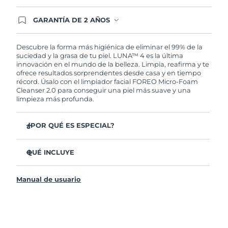
GARANTÍA DE 2 AÑOS
Regístrate hoy y tendrás cobertura total de la
garantía FOREO. Esto quiere decir que, en caso
de tener algún problema durante los 2 años
Descubre la forma más higiénica de eliminar el 99% de la
posteriores a tu compra, FOREO te remplazará el
suciedad y la grasa de tu piel. LUNA™ 4 es la última
producto sin cargo alguno.
innovación en el mundo de la belleza. Limpia, reafirma y te
ofrece resultados sorprendentes desde casa y en tiempo
récord. Úsalo con el limpiador facial FOREO Micro-Foam
Cleanser 2.0 para conseguir una piel más suave y una
limpieza más profunda.
¿POR QUÉ ES ESPECIAL?
El 96% de los usuarios declaró sentir la piel más
saludable. El 81% confirmó una reducción de
QUÉ INCLUYE
imperfecciones.
LUNA™ 4
Elimina las impurezas y la grasa sin dañar la piel.
Manual de usuario
LUNA™ Micro-Foam Cleanser 2.0
El 86% de los usuarios declaró sentir la piel más firme y
elástica.
Cable de carga USB
Nutre y protege la piel del daño causado por los
Bolsa de transporte
radicales libres.
Guía de inicio rápido