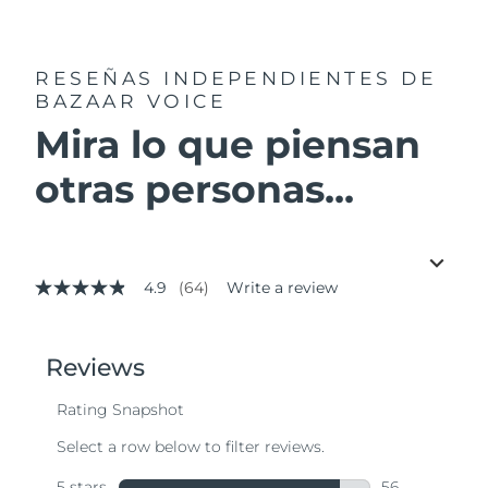
RESEÑAS INDEPENDIENTES
DE
BAZAAR VOICE
Mira lo que piensan
otras personas...
4.9
(64)
Write a review
4.9
out
of
5
stars,
average
rating
value.
Read
64
Reviews.
Same