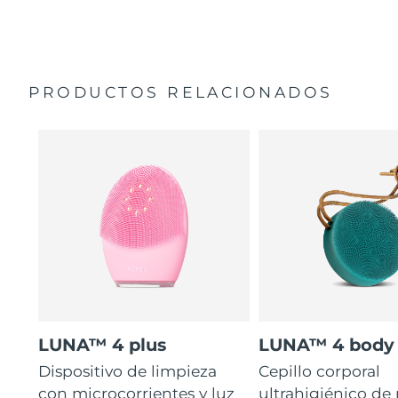
35 veces más higiénico que los cepillos con filamentos
Manual general
de nailon.
Garantía de 2 años (España, Portugal, Suecia: Garantía
de 3 años)
PRODUCTOS RELACIONADOS
LUNA™ 4 plus
LUNA™ 4 body
Dispositivo de limpieza
Cepillo corporal
con microcorrientes y luz
ultrahigiénico de