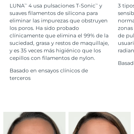
Advanced pore care essentials
For healthy hair
LUNA
4 usa pulsaciones T-Sonic
y
3 tipo
18% PAP
TM
TM
Israel
Entrega prevista
8/14/26
Cosméticos
Hombres
suaves filamentos de silicona para
sensib
eliminar las impurezas que obstruyen
normal
Italia
Entrega prevista
8/10/26
los poros. Ha sido probado
zonas 
clínicamente que elimina el 99% de la
de pu
Japón
Entrega prevista
8/13/26
suciedad, grasa y restos de maquillaje,
usuari
Comprar todo
Jersey
Entrega prevista
8/15/26
y es 35 veces más higiénico que los
radian
cepillos con filamentos de nylon.
Basad
Kazajistán
Entrega prevista
8/12/26
Basado en ensayos clínicos de
FOREO APP
Kuwait
terceros
Entrega prevista
8/10/26
ACERCA DE
Letonia
Entrega prevista
8/10/26
Líbano
Entrega prevista
8/11/26
Lituania
Entrega prevista
8/10/26
Luxemburgo
Entrega prevista
8/10/26