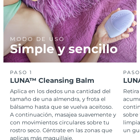
MODO DE USO
Simple y sencillo
PASO 1
PASO
LUNA™ Cleansing Balm
LUNA
Aplica en los dedos una cantidad del
Retira
tamaño de una almendra, y frota el
acumul
bálsamo hasta que se vuelva aceitoso.
conti
A continuación, masajea suavemente y
sobre 
con movimientos circulares sobre tu
limpi
rostro seco. Céntrate en las zonas que
un gu
aplicas más maquillaje.