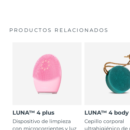
35 veces más higiénico que los cepillos con filamentos
Manual general
de nailon.
Garantía de 2 años (España, Portugal, Suecia: Garantía
de 3 años)
PRODUCTOS RELACIONADOS
LUNA™ 4 plus
LUNA™ 4 body
Dispositivo de limpieza
Cepillo corporal
con microcorrientes y luz
ultrahigiénico de