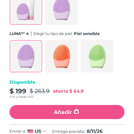
Turquía
Entrega prevista
11/08/2026
Emiratos Árabes
Entrega prevista
11/08/2026
Unidos
LUNA™ 4
Elegir tu tipo de piel:
Piel sensible
Reino Unido
Entrega prevista
10/08/2026
Estados Unidos
Entrega prevista
11/08/2026
Uzbekistán
Entrega prevista
15/08/2026
Disponible
Vietnam
Entrega prevista
16/08/2026
$ 199
$ 263.9
ahorra
$ 64.9
IVA y tasas incl.
Añadir
8/11/26
US
Enviar a:
Entrega prevista: