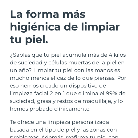
RUTINA SUECAS DE BELLEZA
Austria
Entrega prevista
10/08/2026
La forma más
higiénica de limpiar
Baréin
Entrega prevista
11/08/2026
tu piel.
Limpieza facial
Lifting facial
Bélgica
Entrega prevista
10/08/2026
LUNA™ 4 pack
BEAR™ 2 pack
Bermudas
Entrega prevista
16/08/2026
¿Sabías que tu piel acumula más de 4 kilos
Anti-aging massage
Microcurrent toning
de suciedad y células muertas de la piel en
Bosnia y Herzegovina
Entrega prevista
13/08/2026
un año? Limpiar tu piel con las manos es
Hidratación
Cuidado bucal
mucho menos eficaz de lo que piensas. Por
LUNA™ 4 Plus
BEAR™ 2 go
Brunéi
Entrega prevista
15/08/2026
UFO™ 3 pack
issa™ 4
eso hemos creado un dispositivo de
Massage, LED heating
Microcurrent toning on-the-go
TRATAMIENTO ANTIEDAD FAQ™
limpieza facial 2 en 1 que elimina el 99% de
Deep facial hydration
Hybrid silicone sonic toothbrush
Bulgaria
Entrega prevista
10/08/2026
suciedad, grasa y restos de maquillaje, y lo
NEW
hemos probado clínicamente.
LUNA™ 4 Men
BEAR™ 2 eyes & lips
Canadá
Entrega prevista
14/08/2026
UFO™ 3 LED
issa™ 4 plus
For men, anti-aging massage
Microcurrent line smoothing device
Te ofrece una limpieza personalizada
Near-infrared and red light therapy
Smart hybrid silicone sonic toothbrush
Chile
Entrega prevista
14/08/2026
device
Antiedad
Tratamientos LED
basada en el tipo de piel y las zonas con
problemas. Además, reafirma tu piel con