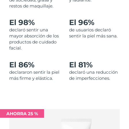
restos de maquillaje.
Filipinas
Entrega prevista
13/08/2026
El 98%
El 96%
Polonia
Entrega prevista
11/08/2026
declaró sentir una
de usuarios declaró
mayor absorción de los
sentir la piel más sana.
Portugal
Entrega prevista
10/08/2026
productos de cuidado
facial.
Puerto Rico
Entrega prevista
12/08/2026
El 86%
El 81%
Catar
Entrega prevista
11/08/2026
declararon sentir la piel
declaró una reducción
más firme y elástica.
de imperfecciones.
Reunión
Entrega prevista
15/08/2026
Rumanía
Entrega prevista
10/08/2026
Rusia
Entrega prevista
18/08/2026
AHORRA 25 %
Arabia Saudí
Entrega prevista
11/08/2026