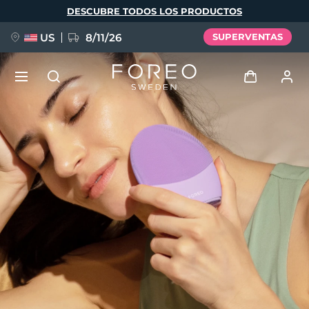
Pasar
DESCUBRE TODOS LOS PRODUCTOS
al
contenido
principal
US
8/11/26
SUPERVENTAS
NUEVO
Iniciar sesión
Idioma
BREAKING NEWS
Perfil de usuario
English
Deutsch
Español
Mis dispositivos
FAQ™ Pure Beauty-Tech Elixir
Français
Italiano
Português
Mis pedidos
Polski
Svenska
Русский
Türkçe
简体中文
繁體中文
Mis direcciones
issa™ Teeth Whitening Set
Mis suscripciones