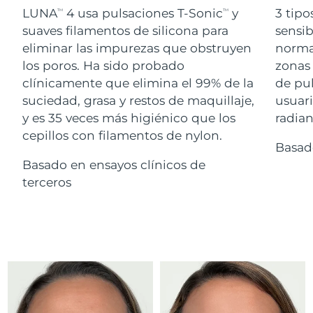
Advanced pore care essentials
For healthy hair
LUNA
4 usa pulsaciones T-Sonic
y
3 tipo
18% PAP
TM
TM
Israel
Entrega prevista
14/08/2026
Cosméticos
Hombres
suaves filamentos de silicona para
sensib
eliminar las impurezas que obstruyen
normal
Italia
Entrega prevista
10/08/2026
los poros. Ha sido probado
zonas 
clínicamente que elimina el 99% de la
de pu
Japón
Entrega prevista
13/08/2026
suciedad, grasa y restos de maquillaje,
usuari
Comprar todo
Jersey
Entrega prevista
15/08/2026
y es 35 veces más higiénico que los
radian
cepillos con filamentos de nylon.
Basad
Kazajistán
Entrega prevista
12/08/2026
Basado en ensayos clínicos de
FOREO APP
Kuwait
terceros
Entrega prevista
10/08/2026
ACERCA DE
Letonia
Entrega prevista
10/08/2026
Líbano
Entrega prevista
11/08/2026
Lituania
Entrega prevista
10/08/2026
Luxemburgo
Entrega prevista
10/08/2026