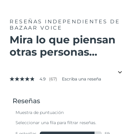
RESEÑAS INDEPENDIENTES
DE
BAZAAR VOICE
Mira lo que piensan
otras personas...
4.9
(67)
Escriba una reseña
4.9
de
5
estrellas,
valor
medio
de
valoración.
Read
67
Reviews.
Enlace