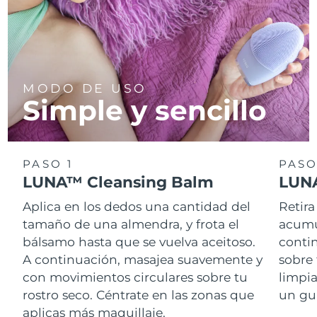
MODO DE USO
Simple y sencillo
PASO 1
PASO
LUNA™ Cleansing Balm
LUNA
Aplica en los dedos una cantidad del
Retira
tamaño de una almendra, y frota el
acumul
bálsamo hasta que se vuelva aceitoso.
conti
A continuación, masajea suavemente y
sobre 
con movimientos circulares sobre tu
limpi
rostro seco. Céntrate en las zonas que
un gu
aplicas más maquillaje.