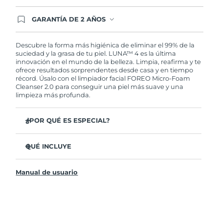
GARANTÍA DE 2 AÑOS
Regístrate hoy y tendrás cobertura total de la
garantía FOREO. Esto quiere decir que, en caso
de tener algún problema durante los 2 años
Descubre la forma más higiénica de eliminar el 99% de la
posteriores a tu compra, FOREO te remplazará el
suciedad y la grasa de tu piel. LUNA™ 4 es la última
producto sin cargo alguno.
innovación en el mundo de la belleza. Limpia, reafirma y te
ofrece resultados sorprendentes desde casa y en tiempo
récord. Úsalo con el limpiador facial FOREO Micro-Foam
Cleanser 2.0 para conseguir una piel más suave y una
limpieza más profunda.
¿POR QUÉ ES ESPECIAL?
El 96% de los usuarios declaró sentir la piel más
saludable. El 81% confirmó una reducción de
QUÉ INCLUYE
imperfecciones.
LUNA™ 4
Elimina las impurezas y la grasa sin dañar la piel.
Manual de usuario
LUNA™ Micro-Foam Cleanser 2.0
El 86% de los usuarios declaró sentir la piel más firme y
elástica.
Cable de carga USB
Nutre y protege la piel del daño causado por los
Bolsa de transporte
radicales libres.
Guía de inicio rápido