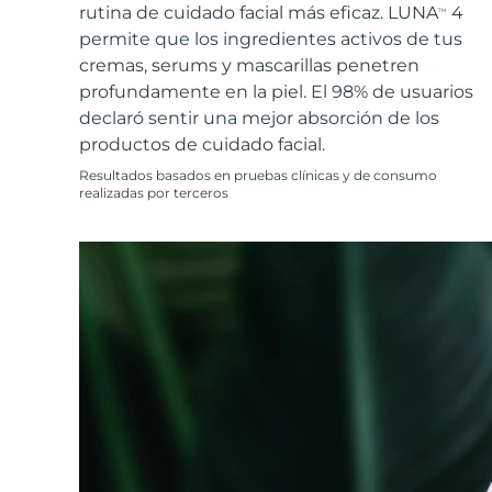
Cuidado de la piel KIWI™
All acne treatment devices
All revitalizing eye massagers
rutina de cuidado facial más eficaz. LUNA
4
Serum
TM
issa™ Teeth Whitening Gel
Advanced pore care essentials
permite que los ingredientes activos de tus
For healthy hair
18% PAP
cremas, serums y mascarillas penetren
Cosméticos
Hombres
profundamente en la piel. El 98% de usuarios
declaró sentir una mejor absorción de los
productos de cuidado facial.
Resultados basados en pruebas clínicas y de consumo
realizadas por terceros
Comprar todo
FOREO APP
ACERCA DE