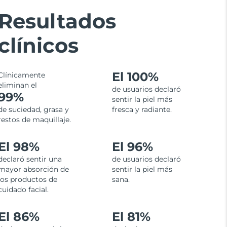
Resultados
clínicos
El
100%
Clínicamente
eliminan el
de usuarios declaró
99%
sentir la piel más
de suciedad, grasa y
fresca y radiante.
restos de maquillaje.
El 98%
El 96%
declaró sentir una
de usuarios declaró
mayor absorción de
sentir la piel más
los productos de
sana.
cuidado facial.
El 86%
El 81%