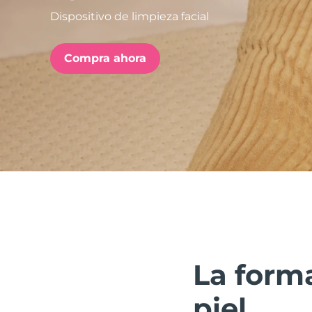
Dispositivo de limpieza facial
issa™ Teeth Whitening Set
Compra ahora
FAQ™ Dual LED Panel
POPULAR
Sorpresas especiales
Superventas
La forma
piel.