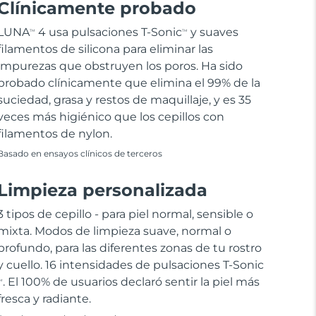
Clínicamente probado
LUNA
4 usa pulsaciones T-Sonic
y suaves
TM
TM
filamentos de silicona para eliminar las
impurezas que obstruyen los poros. Ha sido
probado clínicamente que elimina el 99% de la
suciedad, grasa y restos de maquillaje, y es 35
veces más higiénico que los cepillos con
filamentos de nylon.
Basado en ensayos clínicos de terceros
Limpieza personalizada
3 tipos de cepillo - para piel normal, sensible o
mixta. Modos de limpieza suave, normal o
profundo, para las diferentes zonas de tu rostro
y cuello. 16 intensidades de pulsaciones T-Sonic
. El 100% de usuarios declaró sentir la piel más
M
fresca y radiante.