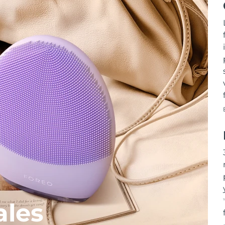
T
ales