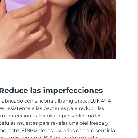
Reduce las imperfecciones
Fabricado con silicona ultrahigiénica, LUNA
4
TM
es resistente a las bacterias para reducir las
imperfecciones. Exfolia la piel y elimina las
células muertas para revelar una piel fresca y
radiante. El 96% de los usuarios declaró sentir la
piel más sana, y el 81% una reducción de