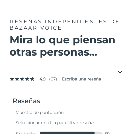
RESEÑAS INDEPENDIENTES
DE
BAZAAR VOICE
Mira lo que piensan
otras personas...
4.9
(67)
Escriba una reseña
4.9
de
5
estrellas,
valor
medio
de
valoración.
Read
67
Reviews.
Enlace