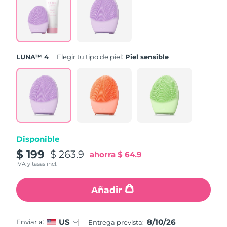
Turquía
Entrega prevista
8/10/26
Emiratos Árabes
Entrega prevista
8/10/26
Unidos
LUNA™ 4
Elegir tu tipo de piel:
Piel sensible
Reino Unido
Entrega prevista
8/9/26
Estados Unidos
Entrega prevista
8/10/26
Uzbekistán
Entrega prevista
8/14/26
Disponible
Vietnam
Entrega prevista
8/15/26
$ 199
$ 263.9
ahorra
$ 64.9
IVA y tasas incl.
Añadir
8/10/26
US
Enviar a:
Entrega prevista: