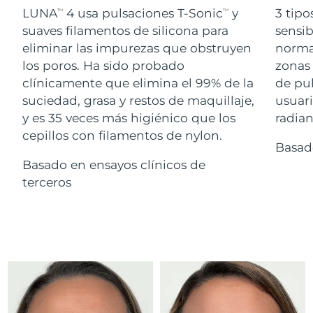
Advanced pore care essentials
For healthy hair
LUNA
4 usa pulsaciones T-Sonic
y
3 tipo
18% PAP
TM
TM
Israel
Entrega prevista
8/13/26
Cosméticos
Hombres
suaves filamentos de silicona para
sensib
eliminar las impurezas que obstruyen
normal
Italia
Entrega prevista
8/9/26
los poros. Ha sido probado
zonas 
clínicamente que elimina el 99% de la
de pu
Japón
Entrega prevista
8/12/26
suciedad, grasa y restos de maquillaje,
usuari
Comprar todo
Jersey
Entrega prevista
8/14/26
y es 35 veces más higiénico que los
radian
cepillos con filamentos de nylon.
Basad
Kazajistán
Entrega prevista
8/11/26
Basado en ensayos clínicos de
FOREO APP
Kuwait
terceros
Entrega prevista
8/9/26
ACERCA DE
Letonia
Entrega prevista
8/9/26
Líbano
Entrega prevista
8/10/26
Lituania
Entrega prevista
8/9/26
Luxemburgo
Entrega prevista
8/9/26