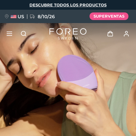
Pasar
DESCUBRE TODOS LOS PRODUCTOS
al
contenido
principal
US
8/10/26
SUPERVENTAS
NUEVO
Iniciar sesión
Idioma
BREAKING NEWS
Perfil de usuario
English
Deutsch
Español
Mis dispositivos
FAQ™ Pure Beauty-Tech Elixir
Français
Italiano
Português
Mis pedidos
Polski
Svenska
Русский
Türkçe
简体中文
繁體中文
Mis direcciones
issa™ Teeth Whitening Set
Mis suscripciones