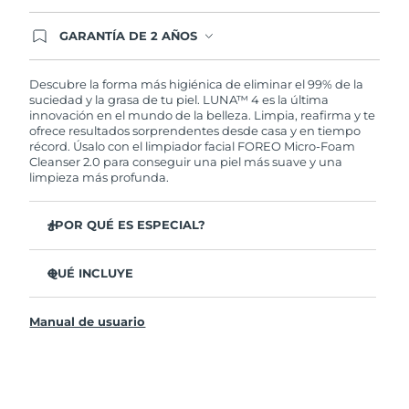
GARANTÍA DE 2 AÑOS
Regístrate hoy y tendrás cobertura total de la
garantía FOREO. Esto quiere decir que, en caso
de tener algún problema durante los 2 años
Descubre la forma más higiénica de eliminar el 99% de la
posteriores a tu compra, FOREO te remplazará el
suciedad y la grasa de tu piel. LUNA™ 4 es la última
producto sin cargo alguno.
innovación en el mundo de la belleza. Limpia, reafirma y te
ofrece resultados sorprendentes desde casa y en tiempo
récord. Úsalo con el limpiador facial FOREO Micro-Foam
Cleanser 2.0 para conseguir una piel más suave y una
limpieza más profunda.
¿POR QUÉ ES ESPECIAL?
El 96% de los usuarios declaró sentir la piel más
saludable. El 81% confirmó una reducción de
QUÉ INCLUYE
imperfecciones.
LUNA™ 4
Elimina las impurezas y la grasa sin dañar la piel.
Manual de usuario
LUNA™ Micro-Foam Cleanser 2.0
El 86% de los usuarios declaró sentir la piel más firme y
elástica.
Cable de carga USB
Nutre y protege la piel del daño causado por los
Bolsa de transporte
radicales libres.
Guía de inicio rápido