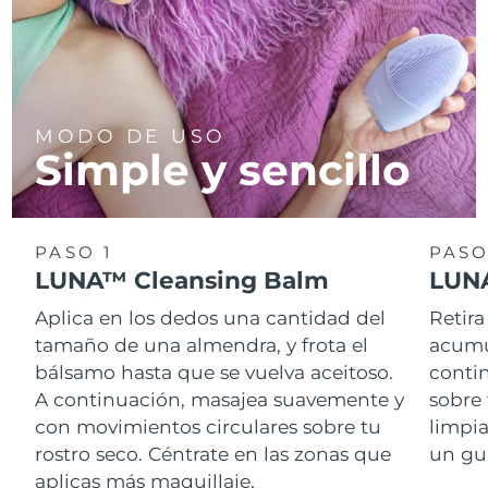
MODO DE USO
Simple y sencillo
PASO 1
PASO
LUNA™ Cleansing Balm
LUNA
Aplica en los dedos una cantidad del
Retira
tamaño de una almendra, y frota el
acumul
bálsamo hasta que se vuelva aceitoso.
conti
A continuación, masajea suavemente y
sobre 
con movimientos circulares sobre tu
limpi
rostro seco. Céntrate en las zonas que
un gu
aplicas más maquillaje.