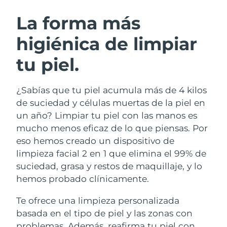
RUTINA SUECAS DE BELLEZA
Austria
Entrega prevista
8/9/26
La forma más
higiénica de limpiar
Baréin
Entrega prevista
8/10/26
tu piel.
Limpieza facial
Lifting facial
Bélgica
Entrega prevista
8/9/26
LUNA™ 4 pack
BEAR™ 2 pack
Bermudas
Entrega prevista
8/15/26
¿Sabías que tu piel acumula más de 4 kilos
Anti-aging massage
Microcurrent toning
de suciedad y células muertas de la piel en
Bosnia y Herzegovina
Entrega prevista
8/12/26
un año? Limpiar tu piel con las manos es
Hidratación
Cuidado bucal
mucho menos eficaz de lo que piensas. Por
LUNA™ 4 Plus
BEAR™ 2 go
Brunéi
Entrega prevista
8/14/26
UFO™ 3 pack
issa™ 4
eso hemos creado un dispositivo de
Massage, LED heating
Microcurrent toning on-the-go
TRATAMIENTO ANTIEDAD FAQ™
limpieza facial 2 en 1 que elimina el 99% de
Deep facial hydration
Hybrid silicone sonic toothbrush
Bulgaria
Entrega prevista
8/9/26
suciedad, grasa y restos de maquillaje, y lo
NEW
hemos probado clínicamente.
LUNA™ 4 Men
BEAR™ 2 eyes & lips
Canadá
Entrega prevista
8/13/26
UFO™ 3 LED
issa™ 4 plus
For men, anti-aging massage
Microcurrent line smoothing device
Te ofrece una limpieza personalizada
Near-infrared and red light therapy
Smart hybrid silicone sonic toothbrush
Chile
Entrega prevista
8/13/26
device
Antiedad
Tratamientos LED
basada en el tipo de piel y las zonas con
problemas. Además, reafirma tu piel con