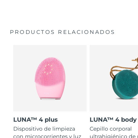
35 veces más higiénico que los cepillos con filamentos
Manual general
de nailon.
Garantía de 2 años (España, Portugal, Suecia: Garantía
de 3 años)
PRODUCTOS RELACIONADOS
LUNA™ 4 plus
LUNA™ 4 body
Dispositivo de limpieza
Cepillo corporal
con microcorrientes y luz
ultrahigiénico de