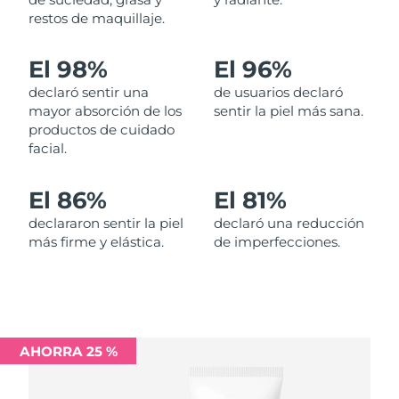
restos de maquillaje.
Filipinas
Entrega prevista
8/12/26
El 98%
El 96%
Polonia
Entrega prevista
8/10/26
declaró sentir una
de usuarios declaró
mayor absorción de los
sentir la piel más sana.
Portugal
Entrega prevista
8/9/26
productos de cuidado
facial.
Puerto Rico
Entrega prevista
8/11/26
El 86%
El 81%
Catar
Entrega prevista
8/10/26
declararon sentir la piel
declaró una reducción
más firme y elástica.
de imperfecciones.
Reunión
Entrega prevista
8/14/26
Rumanía
Entrega prevista
8/9/26
Rusia
Entrega prevista
8/17/26
AHORRA 25 %
Arabia Saudí
Entrega prevista
8/10/26