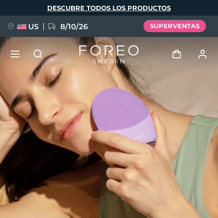
Pasar
DESCUBRE TODOS LOS PRODUCTOS
al
contenido
principal
US
8/10/26
SUPERVENTAS
NUEVO
Iniciar sesión
Idioma
BREAKING NEWS
Perfil de usuario
English
Deutsch
Español
Mis dispositivos
FAQ™ Pure Beauty-Tech Elixir
Français
Italiano
Português
Mis pedidos
Polski
Svenska
Русский
Türkçe
简体中文
繁體中文
Mis direcciones
issa™ Teeth Whitening Set
Mis suscripciones