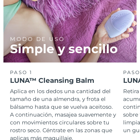
MODO DE USO
Simple y sencillo
PASO 1
PASO
LUNA™ Cleansing Balm
LUNA
Aplica en los dedos una cantidad del
Retira
tamaño de una almendra, y frota el
acumul
bálsamo hasta que se vuelva aceitoso.
conti
A continuación, masajea suavemente y
sobre 
con movimientos circulares sobre tu
limpi
rostro seco. Céntrate en las zonas que
un gu
aplicas más maquillaje.