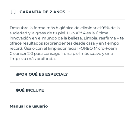
GARANTÍA DE 2 AÑOS
Regístrate hoy y tendrás cobertura total de la
garantía FOREO. Esto quiere decir que, en caso
de tener algún problema durante los 2 años
Descubre la forma más higiénica de eliminar el 99% de la
posteriores a tu compra, FOREO te remplazará el
suciedad y la grasa de tu piel. LUNA™ 4 es la última
producto sin cargo alguno.
innovación en el mundo de la belleza. Limpia, reafirma y te
ofrece resultados sorprendentes desde casa y en tiempo
récord. Úsalo con el limpiador facial FOREO Micro-Foam
Cleanser 2.0 para conseguir una piel más suave y una
limpieza más profunda.
¿POR QUÉ ES ESPECIAL?
El 96% de los usuarios declaró sentir la piel más
saludable. El 81% confirmó una reducción de
QUÉ INCLUYE
imperfecciones.
LUNA™ 4
Elimina las impurezas y la grasa sin dañar la piel.
Manual de usuario
LUNA™ Micro-Foam Cleanser 2.0
El 86% de los usuarios declaró sentir la piel más firme y
elástica.
Cable de carga USB
Nutre y protege la piel del daño causado por los
Bolsa de transporte
radicales libres.
Guía de inicio rápido