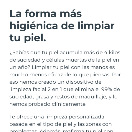
RUTINA SUECAS DE BELLEZA
Austria
Entrega prevista
8/9/26
La forma más
higiénica de limpiar
Baréin
Entrega prevista
8/10/26
tu piel.
Limpieza facial
Lifting facial
Bélgica
Entrega prevista
8/9/26
LUNA™ 4 pack
BEAR™ 2 pack
Bermudas
Entrega prevista
8/15/26
¿Sabías que tu piel acumula más de 4 kilos
Anti-aging massage
Microcurrent toning
de suciedad y células muertas de la piel en
Bosnia y Herzegovina
Entrega prevista
8/12/26
un año? Limpiar tu piel con las manos es
Hidratación
Cuidado bucal
mucho menos eficaz de lo que piensas. Por
LUNA™ 4 Plus
BEAR™ 2 go
Brunéi
Entrega prevista
8/14/26
UFO™ 3 pack
issa™ 4
eso hemos creado un dispositivo de
Massage, LED heating
Microcurrent toning on-the-go
TRATAMIENTO ANTIEDAD FAQ™
limpieza facial 2 en 1 que elimina el 99% de
Deep facial hydration
Hybrid silicone sonic toothbrush
Bulgaria
Entrega prevista
8/9/26
suciedad, grasa y restos de maquillaje, y lo
NEW
hemos probado clínicamente.
LUNA™ 4 Men
BEAR™ 2 eyes & lips
Canadá
Entrega prevista
8/13/26
UFO™ 3 LED
issa™ 4 plus
For men, anti-aging massage
Microcurrent line smoothing device
Te ofrece una limpieza personalizada
Near-infrared and red light therapy
Smart hybrid silicone sonic toothbrush
Chile
Entrega prevista
8/13/26
device
Antiedad
Tratamientos LED
basada en el tipo de piel y las zonas con
problemas. Además, reafirma tu piel con