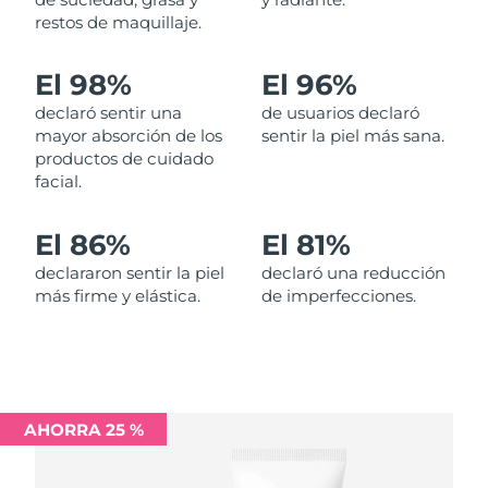
restos de maquillaje.
Filipinas
Entrega prevista
8/12/26
El 98%
El 96%
Polonia
Entrega prevista
8/10/26
declaró sentir una
de usuarios declaró
mayor absorción de los
sentir la piel más sana.
Portugal
Entrega prevista
8/9/26
productos de cuidado
facial.
Puerto Rico
Entrega prevista
8/11/26
El 86%
El 81%
Catar
Entrega prevista
8/10/26
declararon sentir la piel
declaró una reducción
más firme y elástica.
de imperfecciones.
Reunión
Entrega prevista
8/14/26
Rumanía
Entrega prevista
8/9/26
Rusia
Entrega prevista
8/17/26
AHORRA 25 %
Arabia Saudí
Entrega prevista
8/10/26