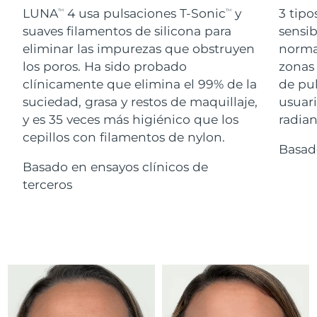
Advanced pore care essentials
For healthy hair
LUNA
4 usa pulsaciones T-Sonic
y
3 tipo
18% PAP
TM
TM
Israel
Entrega prevista
8/13/26
Cosméticos
Hombres
suaves filamentos de silicona para
sensib
eliminar las impurezas que obstruyen
normal
Italia
Entrega prevista
8/9/26
los poros. Ha sido probado
zonas 
clínicamente que elimina el 99% de la
de pu
Japón
Entrega prevista
8/12/26
suciedad, grasa y restos de maquillaje,
usuari
Comprar todo
Jersey
Entrega prevista
8/14/26
y es 35 veces más higiénico que los
radian
cepillos con filamentos de nylon.
Basad
Kazajistán
Entrega prevista
8/11/26
Basado en ensayos clínicos de
FOREO APP
Kuwait
terceros
Entrega prevista
8/9/26
ACERCA DE
Letonia
Entrega prevista
8/9/26
Líbano
Entrega prevista
8/10/26
Lituania
Entrega prevista
8/9/26
Luxemburgo
Entrega prevista
8/9/26