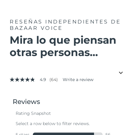
RESEÑAS INDEPENDIENTES
DE
BAZAAR VOICE
Mira lo que piensan
otras personas...
4.9
(64)
Write a review
4.9
out
of
5
stars,
average
rating
value.
Read
64
Reviews.
Same