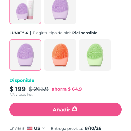
Turquía
Entrega prevista
8/10/26
Emiratos Árabes
Entrega prevista
8/10/26
Unidos
LUNA™ 4
Elegir tu tipo de piel:
Piel sensible
Reino Unido
Entrega prevista
8/9/26
Estados Unidos
Entrega prevista
8/10/26
Uzbekistán
Entrega prevista
8/14/26
Disponible
Vietnam
Entrega prevista
8/15/26
$ 199
$ 263.9
ahorra
$ 64.9
IVA y tasas incl.
Añadir
8/10/26
US
Enviar a:
Entrega prevista: