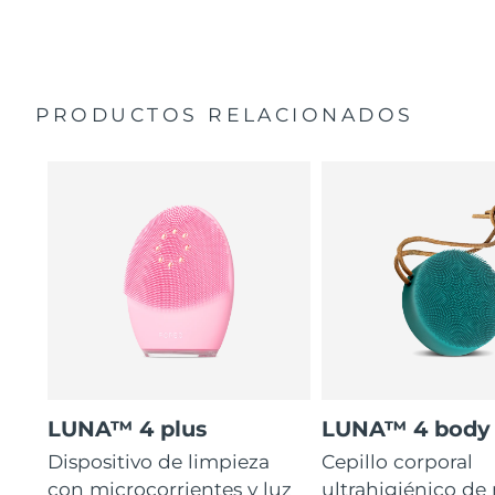
35 veces más higiénico que los cepillos con filamentos
Manual general
de nailon.
Garantía de 2 años (España, Portugal, Suecia: Garantía
de 3 años)
PRODUCTOS RELACIONADOS
LUNA™ 4 plus
LUNA™ 4 body
Dispositivo de limpieza
Cepillo corporal
con microcorrientes y luz
ultrahigiénico de