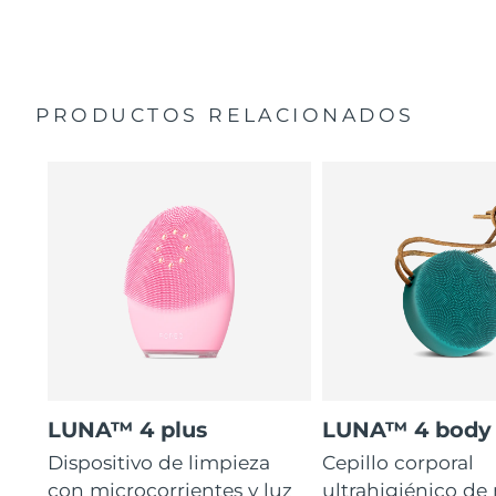
35 veces más higiénico que los cepillos con filamentos
Manual general
de nailon.
Garantía de 2 años (España, Portugal, Suecia: Garantía
de 3 años)
PRODUCTOS RELACIONADOS
LUNA™ 4 plus
LUNA™ 4 body
Dispositivo de limpieza
Cepillo corporal
con microcorrientes y luz
ultrahigiénico de