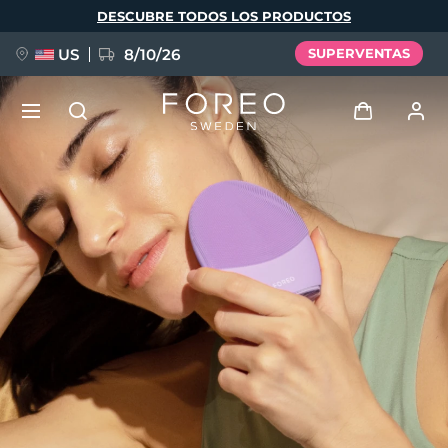
Pasar
DESCUBRE TODOS LOS PRODUCTOS
al
contenido
principal
US
8/10/26
SUPERVENTAS
NUEVO
Iniciar sesión
Idioma
BREAKING NEWS
Perfil de usuario
English
Deutsch
Español
Mis dispositivos
FAQ™ Pure Beauty-Tech Elixir
Français
Italiano
Português
Mis pedidos
Polski
Svenska
Русский
Türkçe
简体中文
繁體中文
Mis direcciones
issa™ Teeth Whitening Set
Mis suscripciones