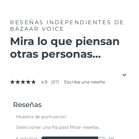
RESEÑAS INDEPENDIENTES
DE
BAZAAR VOICE
Mira lo que piensan
otras personas...
4.9
(67)
Escriba una reseña
4.9
de
5
estrellas,
valor
medio
de
valoración.
Read
67
Reviews.
Enlace