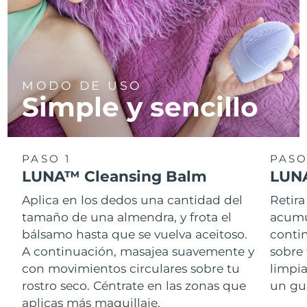
MODO DE USO
Simple y sencillo
PASO 1
PASO
LUNA™ Cleansing Balm
LUNA
Aplica en los dedos una cantidad del
Retira
tamaño de una almendra, y frota el
acumul
bálsamo hasta que se vuelva aceitoso.
conti
A continuación, masajea suavemente y
sobre 
con movimientos circulares sobre tu
limpi
rostro seco. Céntrate en las zonas que
un gu
aplicas más maquillaje.