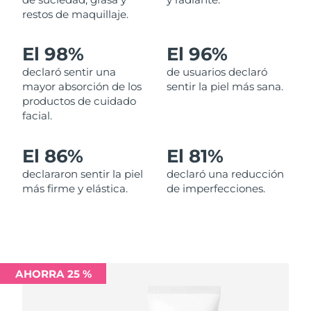
restos de maquillaje.
Filipinas
Entrega prevista
8/12/26
El 98%
El 96%
Polonia
Entrega prevista
8/10/26
declaró sentir una
de usuarios declaró
mayor absorción de los
sentir la piel más sana.
Portugal
Entrega prevista
8/9/26
productos de cuidado
facial.
Puerto Rico
Entrega prevista
8/11/26
El 86%
El 81%
Catar
Entrega prevista
8/10/26
declararon sentir la piel
declaró una reducción
más firme y elástica.
de imperfecciones.
Reunión
Entrega prevista
8/14/26
Rumanía
Entrega prevista
8/9/26
Rusia
Entrega prevista
8/17/26
AHORRA 25 %
Arabia Saudí
Entrega prevista
8/10/26