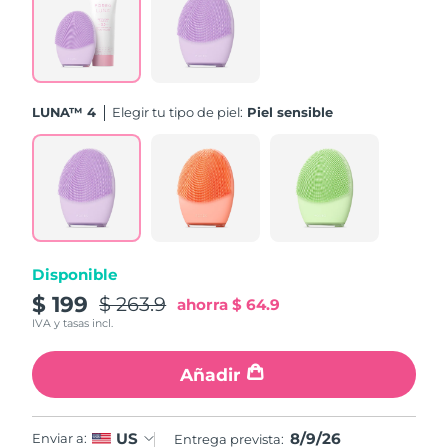
Turquía
Entrega prevista
8/10/26
Emiratos Árabes
Entrega prevista
8/10/26
Unidos
LUNA™ 4
Elegir tu tipo de piel:
Piel sensible
Reino Unido
Entrega prevista
8/9/26
Estados Unidos
Entrega prevista
8/10/26
Uzbekistán
Entrega prevista
8/14/26
Disponible
Vietnam
Entrega prevista
8/15/26
$ 199
$ 263.9
ahorra
$ 64.9
IVA y tasas incl.
Añadir
8/9/26
US
Enviar a:
Entrega prevista: