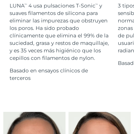
Advanced pore care essentials
For healthy hair
LUNA
4 usa pulsaciones T-Sonic
y
3 tipo
18% PAP
TM
TM
Israel
Entrega prevista
8/13/26
Cosméticos
Hombres
suaves filamentos de silicona para
sensib
eliminar las impurezas que obstruyen
normal
Italia
Entrega prevista
8/9/26
los poros. Ha sido probado
zonas 
clínicamente que elimina el 99% de la
de pu
Japón
Entrega prevista
8/12/26
suciedad, grasa y restos de maquillaje,
usuari
Comprar todo
Jersey
Entrega prevista
8/14/26
y es 35 veces más higiénico que los
radian
cepillos con filamentos de nylon.
Basad
Kazajistán
Entrega prevista
8/11/26
Basado en ensayos clínicos de
FOREO APP
Kuwait
terceros
Entrega prevista
8/9/26
ACERCA DE
Letonia
Entrega prevista
8/9/26
Líbano
Entrega prevista
8/10/26
Lituania
Entrega prevista
8/9/26
Luxemburgo
Entrega prevista
8/9/26