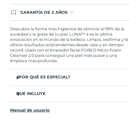
GARANTÍA DE 2 AÑOS
Regístrate hoy y tendrás cobertura total de la
garantía FOREO. Esto quiere decir que, en caso
de tener algún problema durante los 2 años
Descubre la forma más higiénica de eliminar el 99% de la
posteriores a tu compra, FOREO te remplazará el
suciedad y la grasa de tu piel. LUNA™ 4 es la última
producto sin cargo alguno.
innovación en el mundo de la belleza. Limpia, reafirma y te
ofrece resultados sorprendentes desde casa y en tiempo
récord. Úsalo con el limpiador facial FOREO Micro-Foam
Cleanser 2.0 para conseguir una piel más suave y una
limpieza más profunda.
¿POR QUÉ ES ESPECIAL?
El 96% de los usuarios declaró sentir la piel más
saludable. El 81% confirmó una reducción de
QUÉ INCLUYE
imperfecciones.
LUNA™ 4
Elimina las impurezas y la grasa sin dañar la piel.
Manual de usuario
LUNA™ Micro-Foam Cleanser 2.0
El 86% de los usuarios declaró sentir la piel más firme y
elástica.
Cable de carga USB
Nutre y protege la piel del daño causado por los
Bolsa de transporte
radicales libres.
Guía de inicio rápido