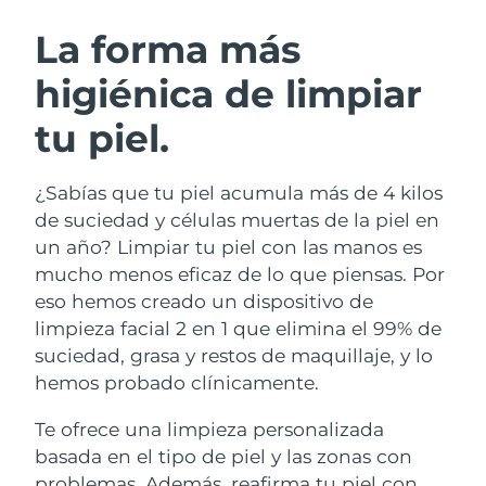
RUTINA SUECAS DE BELLEZA
Austria
Entrega prevista
8/9/26
La forma más
higiénica de limpiar
Baréin
Entrega prevista
8/10/26
tu piel.
Limpieza facial
Lifting facial
Bélgica
Entrega prevista
8/9/26
LUNA™ 4 pack
BEAR™ 2 pack
Bermudas
Entrega prevista
8/15/26
¿Sabías que tu piel acumula más de 4 kilos
Anti-aging massage
Microcurrent toning
de suciedad y células muertas de la piel en
Bosnia y Herzegovina
Entrega prevista
8/12/26
un año? Limpiar tu piel con las manos es
Hidratación
Cuidado bucal
mucho menos eficaz de lo que piensas. Por
LUNA™ 4 Plus
BEAR™ 2 go
Brunéi
Entrega prevista
8/14/26
UFO™ 3 pack
issa™ 4
eso hemos creado un dispositivo de
Massage, LED heating
Microcurrent toning on-the-go
TRATAMIENTO ANTIEDAD FAQ™
limpieza facial 2 en 1 que elimina el 99% de
Deep facial hydration
Hybrid silicone sonic toothbrush
Bulgaria
Entrega prevista
8/9/26
suciedad, grasa y restos de maquillaje, y lo
NEW
hemos probado clínicamente.
LUNA™ 4 Men
BEAR™ 2 eyes & lips
Canadá
Entrega prevista
8/13/26
UFO™ 3 LED
issa™ 4 plus
For men, anti-aging massage
Microcurrent line smoothing device
Te ofrece una limpieza personalizada
Near-infrared and red light therapy
Smart hybrid silicone sonic toothbrush
Chile
Entrega prevista
8/13/26
device
Antiedad
Tratamientos LED
basada en el tipo de piel y las zonas con
problemas. Además, reafirma tu piel con