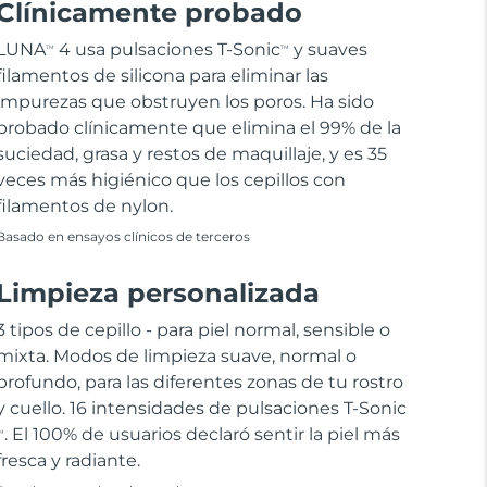
Clínicamente probado
LUNA
4 usa pulsaciones T-Sonic
y suaves
TM
TM
filamentos de silicona para eliminar las
impurezas que obstruyen los poros. Ha sido
probado clínicamente que elimina el 99% de la
suciedad, grasa y restos de maquillaje, y es 35
veces más higiénico que los cepillos con
filamentos de nylon.
Basado en ensayos clínicos de terceros
Limpieza personalizada
3 tipos de cepillo - para piel normal, sensible o
mixta. Modos de limpieza suave, normal o
profundo, para las diferentes zonas de tu rostro
y cuello. 16 intensidades de pulsaciones T-Sonic
. El 100% de usuarios declaró sentir la piel más
M
fresca y radiante.