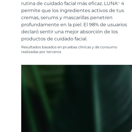
Cuidado de la piel KIWI™
All acne treatment devices
All revitalizing eye massagers
rutina de cuidado facial más eficaz. LUNA
4
Serum
TM
issa™ Teeth Whitening Gel
Advanced pore care essentials
permite que los ingredientes activos de tus
For healthy hair
18% PAP
cremas, serums y mascarillas penetren
Cosméticos
Hombres
profundamente en la piel. El 98% de usuarios
declaró sentir una mejor absorción de los
productos de cuidado facial.
Resultados basados en pruebas clínicas y de consumo
realizadas por terceros
Comprar todo
FOREO APP
ACERCA DE