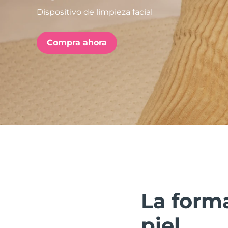
Dispositivo de limpieza facial
issa™ Teeth Whitening Set
Compra ahora
FAQ™ Dual LED Panel
POPULAR
Sorpresas especiales
Superventas
La forma
piel.