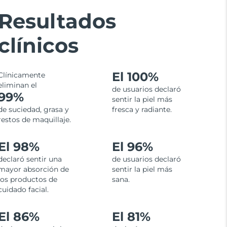
Resultados
clínicos
El
100%
Clínicamente
eliminan el
de usuarios declaró
99%
sentir la piel más
de suciedad, grasa y
fresca y radiante.
restos de maquillaje.
El 98%
El 96%
declaró sentir una
de usuarios declaró
mayor absorción de
sentir la piel más
los productos de
sana.
cuidado facial.
El 86%
El 81%