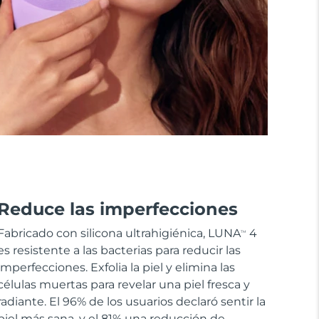
Reduce las imperfecciones
Fabricado con silicona ultrahigiénica, LUNA
4
TM
es resistente a las bacterias para reducir las
imperfecciones. Exfolia la piel y elimina las
células muertas para revelar una piel fresca y
radiante. El 96% de los usuarios declaró sentir la
piel más sana, y el 81% una reducción de