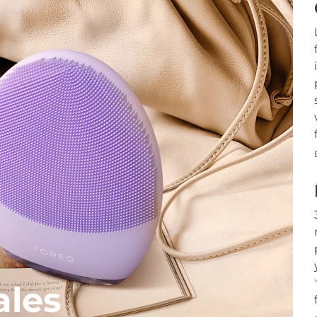
T
ales