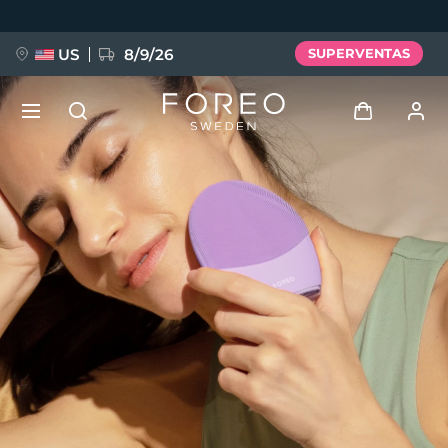
Pasar
al
contenido
principal
US
8/9/26
SUPERVENTAS
NUEVO
Iniciar sesión
Idioma
BREAKING NEWS
Perfil de usuario
English
Deutsch
Español
Mis dispositivos
FAQ™ Pure Beauty-Tech Elixir
Français
Italiano
Português
Mis pedidos
Polski
Svenska
Русский
Türkçe
简体中文
繁體中文
Mis direcciones
issa™ Teeth Whitening Set
Mis suscripciones