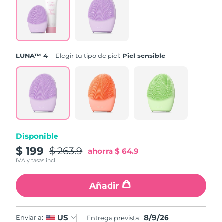
Turquía
Entrega prevista
09/08/2026
Emiratos Árabes
Entrega prevista
09/08/2026
Unidos
LUNA™ 4
Elegir tu tipo de piel:
Piel sensible
Reino Unido
Entrega prevista
08/08/2026
Estados Unidos
Entrega prevista
09/08/2026
Uzbekistán
Entrega prevista
13/08/2026
Disponible
Vietnam
Entrega prevista
14/08/2026
$ 199
$ 263.9
ahorra
$ 64.9
IVA y tasas incl.
Añadir
8/9/26
US
Enviar a:
Entrega prevista: