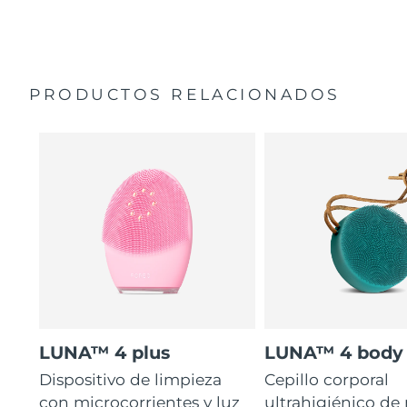
35 veces más higiénico que los cepillos con filamentos
Manual general
de nailon.
Garantía de 2 años (España, Portugal, Suecia: Garantía
de 3 años)
PRODUCTOS RELACIONADOS
LUNA™ 4 plus
LUNA™ 4 body
Dispositivo de limpieza
Cepillo corporal
con microcorrientes y luz
ultrahigiénico de