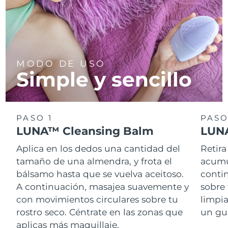
MODO DE USO
Simple y sencillo
PASO 1
PASO
LUNA™ Cleansing Balm
LUNA
Aplica en los dedos una cantidad del
Retira
tamaño de una almendra, y frota el
acumul
bálsamo hasta que se vuelva aceitoso.
conti
A continuación, masajea suavemente y
sobre 
con movimientos circulares sobre tu
limpi
rostro seco. Céntrate en las zonas que
un gu
aplicas más maquillaje.