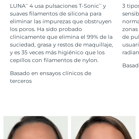
Advanced pore care essentials
For healthy hair
LUNA
4 usa pulsaciones T-Sonic
y
3 tipo
18% PAP
TM
TM
Israel
Entrega prevista
12/08/2026
Cosméticos
Hombres
suaves filamentos de silicona para
sensib
eliminar las impurezas que obstruyen
normal
Italia
Entrega prevista
08/08/2026
los poros. Ha sido probado
zonas 
clínicamente que elimina el 99% de la
de pu
Japón
Entrega prevista
11/08/2026
suciedad, grasa y restos de maquillaje,
usuari
Comprar todo
Jersey
Entrega prevista
13/08/2026
y es 35 veces más higiénico que los
radian
cepillos con filamentos de nylon.
Basad
Kazajistán
Entrega prevista
10/08/2026
Basado en ensayos clínicos de
FOREO APP
Kuwait
terceros
Entrega prevista
08/08/2026
ACERCA DE
Letonia
Entrega prevista
08/08/2026
Líbano
Entrega prevista
09/08/2026
Lituania
Entrega prevista
08/08/2026
Luxemburgo
Entrega prevista
08/08/2026