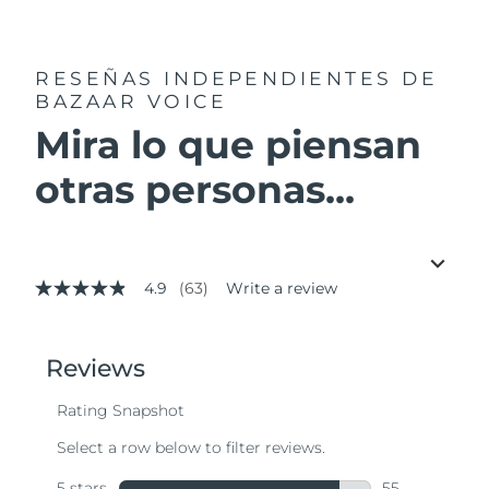
RESEÑAS INDEPENDIENTES
DE
BAZAAR VOICE
Mira lo que piensan
otras personas...
4.9
(63)
Write a review
4.9
out
of
5
stars,
average
rating
value.
Read
63
Reviews.
Same