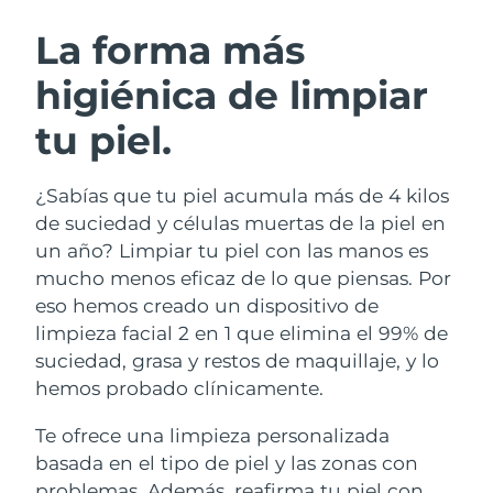
RUTINA SUECAS DE BELLEZA
Austria
Entrega prevista
08/08/2026
La forma más
higiénica de limpiar
Baréin
Entrega prevista
09/08/2026
tu piel.
Limpieza facial
Lifting facial
Bélgica
Entrega prevista
08/08/2026
LUNA™ 4 pack
BEAR™ 2 pack
Bermudas
Entrega prevista
14/08/2026
¿Sabías que tu piel acumula más de 4 kilos
Anti-aging massage
Microcurrent toning
de suciedad y células muertas de la piel en
Bosnia y Herzegovina
Entrega prevista
11/08/2026
un año? Limpiar tu piel con las manos es
Hidratación
Cuidado bucal
mucho menos eficaz de lo que piensas. Por
LUNA™ 4 Plus
BEAR™ 2 go
Brunéi
Entrega prevista
13/08/2026
UFO™ 3 pack
issa™ 4
eso hemos creado un dispositivo de
Massage, LED heating
Microcurrent toning on-the-go
TRATAMIENTO ANTIEDAD FAQ™
limpieza facial 2 en 1 que elimina el 99% de
Deep facial hydration
Hybrid silicone sonic toothbrush
Bulgaria
Entrega prevista
08/08/2026
suciedad, grasa y restos de maquillaje, y lo
NEW
hemos probado clínicamente.
LUNA™ 4 Men
BEAR™ 2 eyes & lips
Canadá
Entrega prevista
12/08/2026
UFO™ 3 LED
issa™ 4 plus
For men, anti-aging massage
Microcurrent line smoothing device
Te ofrece una limpieza personalizada
Near-infrared and red light therapy
Smart hybrid silicone sonic toothbrush
Chile
Entrega prevista
12/08/2026
device
Antiedad
Tratamientos LED
basada en el tipo de piel y las zonas con
problemas. Además, reafirma tu piel con