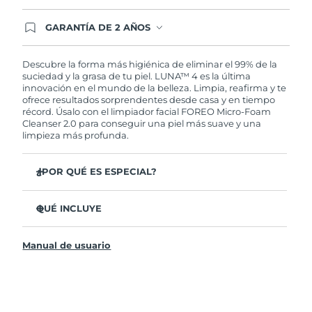
GARANTÍA DE 2 AÑOS
Regístrate hoy y tendrás cobertura total de la
garantía FOREO. Esto quiere decir que, en caso
de tener algún problema durante los 2 años
Descubre la forma más higiénica de eliminar el 99% de la
posteriores a tu compra, FOREO te remplazará el
suciedad y la grasa de tu piel. LUNA™ 4 es la última
producto sin cargo alguno.
innovación en el mundo de la belleza. Limpia, reafirma y te
ofrece resultados sorprendentes desde casa y en tiempo
récord. Úsalo con el limpiador facial FOREO Micro-Foam
Cleanser 2.0 para conseguir una piel más suave y una
limpieza más profunda.
¿POR QUÉ ES ESPECIAL?
El 96% de los usuarios declaró sentir la piel más
saludable. El 81% confirmó una reducción de
QUÉ INCLUYE
imperfecciones.
LUNA™ 4
Elimina las impurezas y la grasa sin dañar la piel.
Manual de usuario
LUNA™ Micro-Foam Cleanser 2.0
El 86% de los usuarios declaró sentir la piel más firme y
elástica.
Cable de carga USB
Nutre y protege la piel del daño causado por los
Bolsa de transporte
radicales libres.
Guía de inicio rápido