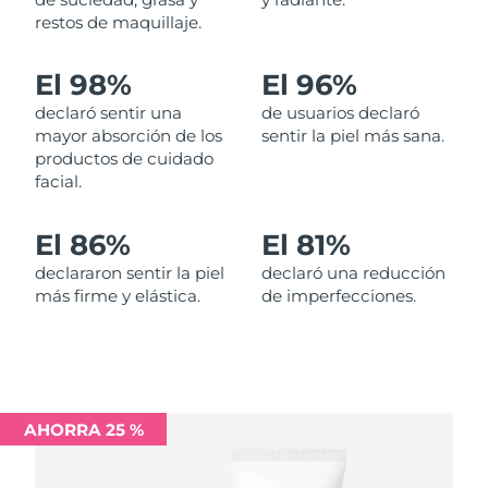
restos de maquillaje.
Filipinas
Entrega prevista
11/08/2026
El 98%
El 96%
Polonia
Entrega prevista
09/08/2026
declaró sentir una
de usuarios declaró
mayor absorción de los
sentir la piel más sana.
Portugal
Entrega prevista
08/08/2026
productos de cuidado
facial.
Puerto Rico
Entrega prevista
10/08/2026
El 86%
El 81%
Catar
Entrega prevista
09/08/2026
declararon sentir la piel
declaró una reducción
más firme y elástica.
de imperfecciones.
Reunión
Entrega prevista
13/08/2026
Rumanía
Entrega prevista
08/08/2026
Rusia
Entrega prevista
16/08/2026
AHORRA 25 %
Arabia Saudí
Entrega prevista
09/08/2026