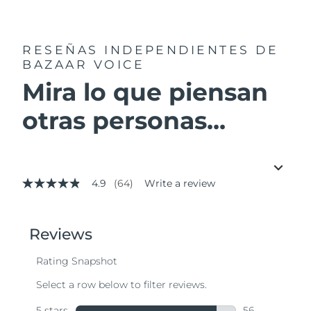
RESEÑAS INDEPENDIENTES
DE
BAZAAR VOICE
Mira lo que piensan
otras personas...
4.9
(64)
Write a review
4.9
out
of
5
stars,
average
rating
value.
Read
64
Reviews.
Same