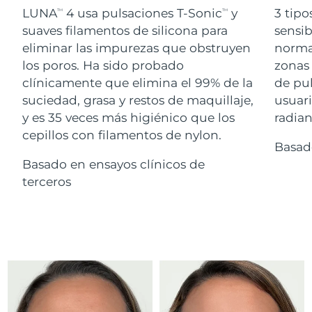
Advanced pore care essentials
For healthy hair
LUNA
4 usa pulsaciones T-Sonic
y
3 tipo
18% PAP
TM
TM
Israel
Entrega prevista
14/8/26
Cosméticos
Hombres
suaves filamentos de silicona para
sensib
eliminar las impurezas que obstruyen
normal
Italia
Entrega prevista
10/8/26
los poros. Ha sido probado
zonas 
clínicamente que elimina el 99% de la
de pu
Japón
Entrega prevista
13/8/26
suciedad, grasa y restos de maquillaje,
usuari
Comprar todo
Jersey
Entrega prevista
15/8/26
y es 35 veces más higiénico que los
radian
cepillos con filamentos de nylon.
Basad
Kazajistán
Entrega prevista
12/8/26
Basado en ensayos clínicos de
FOREO APP
Kuwait
terceros
Entrega prevista
10/8/26
ACERCA DE
Letonia
Entrega prevista
10/8/26
Líbano
Entrega prevista
11/8/26
Lituania
Entrega prevista
10/8/26
Luxemburgo
Entrega prevista
10/8/26