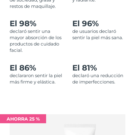
restos de maquillaje.
Filipinas
Entrega prevista
13/8/26
El 98%
El 96%
Polonia
Entrega prevista
11/8/26
declaró sentir una
de usuarios declaró
mayor absorción de los
sentir la piel más sana.
Portugal
Entrega prevista
10/8/26
productos de cuidado
facial.
Puerto Rico
Entrega prevista
12/8/26
El 86%
El 81%
Catar
Entrega prevista
11/8/26
declararon sentir la piel
declaró una reducción
más firme y elástica.
de imperfecciones.
Reunión
Entrega prevista
15/8/26
Rumanía
Entrega prevista
10/8/26
Rusia
Entrega prevista
18/8/26
AHORRA 25 %
Arabia Saudí
Entrega prevista
11/8/26