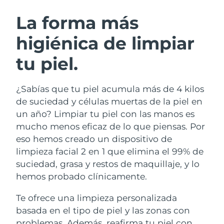
RUTINA SUECAS DE BELLEZA
Austria
Entrega prevista
10/8/26
La forma más
higiénica de limpiar
Baréin
Entrega prevista
11/8/26
tu piel.
Limpieza facial
Lifting facial
Bélgica
Entrega prevista
10/8/26
LUNA™ 4 pack
BEAR™ 2 pack
Bermudas
Entrega prevista
16/8/26
¿Sabías que tu piel acumula más de 4 kilos
Anti-aging massage
Microcurrent toning
de suciedad y células muertas de la piel en
Bosnia y Herzegovina
Entrega prevista
13/8/26
un año? Limpiar tu piel con las manos es
Hidratación
Cuidado bucal
mucho menos eficaz de lo que piensas. Por
LUNA™ 4 Plus
BEAR™ 2 go
Brunéi
Entrega prevista
15/8/26
UFO™ 3 pack
issa™ 4
eso hemos creado un dispositivo de
Massage, LED heating
Microcurrent toning on-the-go
TRATAMIENTO ANTIEDAD FAQ™
limpieza facial 2 en 1 que elimina el 99% de
Deep facial hydration
Hybrid silicone sonic toothbrush
Bulgaria
Entrega prevista
10/8/26
suciedad, grasa y restos de maquillaje, y lo
NEW
hemos probado clínicamente.
LUNA™ 4 Men
BEAR™ 2 eyes & lips
Canadá
Entrega prevista
14/8/26
UFO™ 3 LED
issa™ 4 plus
For men, anti-aging massage
Microcurrent line smoothing device
Te ofrece una limpieza personalizada
Near-infrared and red light therapy
Smart hybrid silicone sonic toothbrush
Chile
Entrega prevista
14/8/26
device
Antiedad
Tratamientos LED
basada en el tipo de piel y las zonas con
problemas. Además, reafirma tu piel con