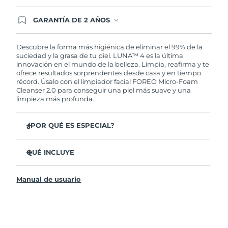
GARANTÍA DE 2 AÑOS
Regístrate hoy y tendrás cobertura total de la
garantía FOREO. Esto quiere decir que, en caso
de tener algún problema durante los 2 años
Descubre la forma más higiénica de eliminar el 99% de la
posteriores a tu compra, FOREO te remplazará el
suciedad y la grasa de tu piel. LUNA™ 4 es la última
producto sin cargo alguno.
innovación en el mundo de la belleza. Limpia, reafirma y te
ofrece resultados sorprendentes desde casa y en tiempo
récord. Úsalo con el limpiador facial FOREO Micro-Foam
Cleanser 2.0 para conseguir una piel más suave y una
limpieza más profunda.
¿POR QUÉ ES ESPECIAL?
El 96% de los usuarios declaró sentir la piel más
saludable. El 81% confirmó una reducción de
QUÉ INCLUYE
imperfecciones.
LUNA™ 4
Elimina las impurezas y la grasa sin dañar la piel.
Manual de usuario
LUNA™ Micro-Foam Cleanser 2.0
El 86% de los usuarios declaró sentir la piel más firme y
elástica.
Cable de carga USB
Nutre y protege la piel del daño causado por los
Bolsa de transporte
radicales libres.
Guía de inicio rápido