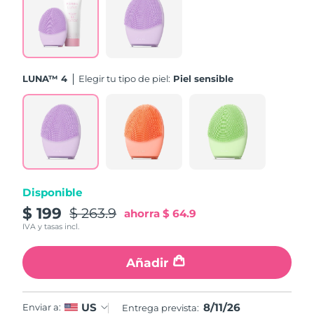
Turquía
Entrega prevista
11/8/26
Emiratos Árabes
Entrega prevista
11/8/26
Unidos
LUNA™ 4
Elegir tu tipo de piel:
Piel sensible
Reino Unido
Entrega prevista
10/8/26
Estados Unidos
Entrega prevista
11/8/26
Uzbekistán
Entrega prevista
15/8/26
Disponible
Vietnam
Entrega prevista
16/8/26
$ 199
$ 263.9
ahorra
$ 64.9
IVA y tasas incl.
Añadir
8/11/26
US
Enviar a:
Entrega prevista: