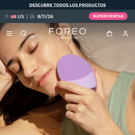
Pasar
DESCUBRE TODOS LOS PRODUCTOS
al
contenido
principal
US
8/11/26
SUPERVENTAS
NUEVO
Iniciar sesión
Idioma
BREAKING NEWS
Perfil de usuario
English
Deutsch
Español
Mis dispositivos
FAQ™ Pure Beauty-Tech Elixir
Français
Italiano
Português
Mis pedidos
Polski
Svenska
Русский
Türkçe
简体中文
繁體中文
Mis direcciones
issa™ Teeth Whitening Set
Mis suscripciones