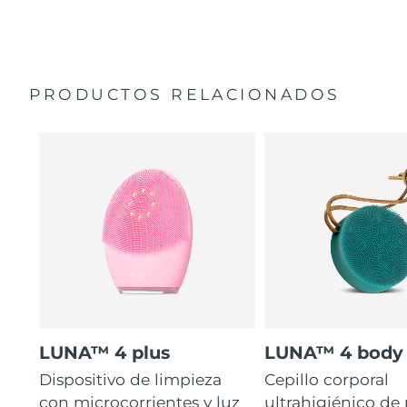
35 veces más higiénico que los cepillos con filamentos
Manual general
de nailon.
Garantía de 2 años (España, Portugal, Suecia: Garantía
de 3 años)
PRODUCTOS RELACIONADOS
LUNA™ 4 plus
LUNA™ 4 body
Dispositivo de limpieza
Cepillo corporal
con microcorrientes y luz
ultrahigiénico de