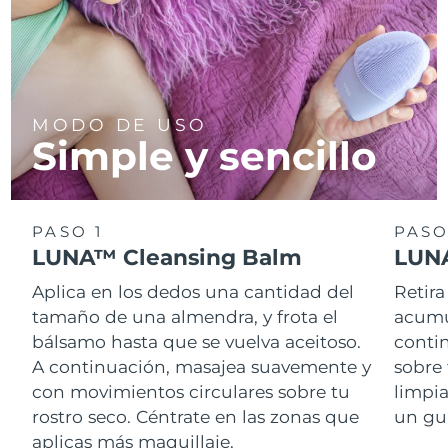
MODO DE USO
Simple y sencillo
PASO 1
PASO
LUNA™ Cleansing Balm
LUNA
Aplica en los dedos una cantidad del
Retira
tamaño de una almendra, y frota el
acumul
bálsamo hasta que se vuelva aceitoso.
conti
A continuación, masajea suavemente y
sobre 
con movimientos circulares sobre tu
limpi
rostro seco. Céntrate en las zonas que
un gu
aplicas más maquillaje.