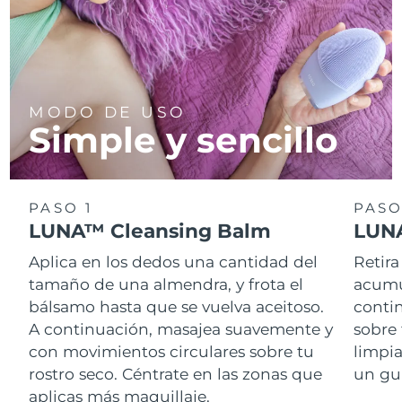
MODO DE USO
Simple y sencillo
PASO 1
PASO
LUNA™ Cleansing Balm
LUNA
Aplica en los dedos una cantidad del
Retira
tamaño de una almendra, y frota el
acumul
bálsamo hasta que se vuelva aceitoso.
conti
A continuación, masajea suavemente y
sobre 
con movimientos circulares sobre tu
limpi
rostro seco. Céntrate en las zonas que
un gu
aplicas más maquillaje.