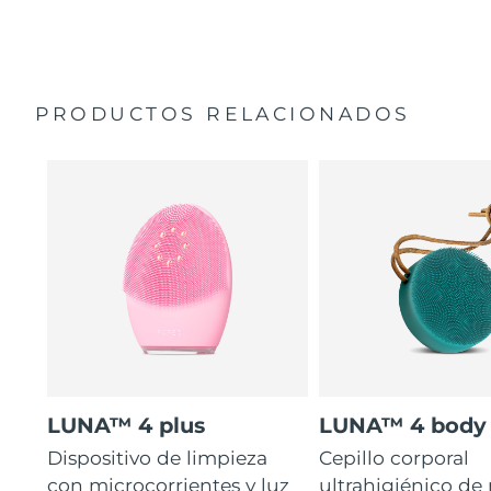
35 veces más higiénico que los cepillos con filamentos
Manual general
de nailon.
Garantía de 2 años (España, Portugal, Suecia: Garantía
de 3 años)
PRODUCTOS RELACIONADOS
LUNA™ 4 plus
LUNA™ 4 body
Dispositivo de limpieza
Cepillo corporal
con microcorrientes y luz
ultrahigiénico de