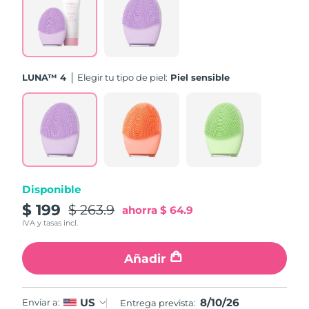
Turquía
Entrega prevista
8/10/26
Emiratos Árabes
Entrega prevista
8/10/26
Unidos
LUNA™ 4
Elegir tu tipo de piel:
Piel sensible
Reino Unido
Entrega prevista
8/9/26
Estados Unidos
Entrega prevista
8/10/26
Uzbekistán
Entrega prevista
8/14/26
Disponible
Vietnam
Entrega prevista
8/15/26
$ 199
$ 263.9
ahorra
$ 64.9
IVA y tasas incl.
Añadir
8/10/26
US
Enviar a:
Entrega prevista: