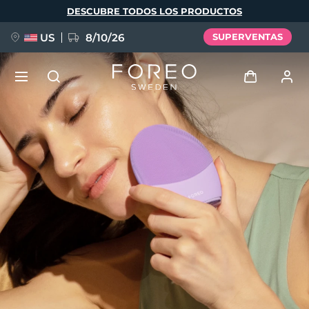
Pasar
DESCUBRE TODOS LOS PRODUCTOS
al
contenido
principal
US
8/10/26
SUPERVENTAS
NUEVO
Iniciar sesión
Idioma
BREAKING NEWS
Perfil de usuario
English
Deutsch
Español
Mis dispositivos
FAQ™ Pure Beauty-Tech Elixir
Français
Italiano
Português
Mis pedidos
Polski
Svenska
Русский
Türkçe
简体中文
繁體中文
Mis direcciones
issa™ Teeth Whitening Set
Mis suscripciones