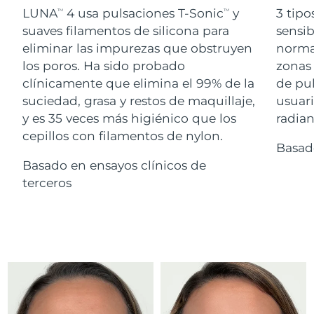
Advanced pore care essentials
For healthy hair
LUNA
4 usa pulsaciones T-Sonic
y
3 tipo
18% PAP
TM
TM
Israel
Entrega prevista
8/13/26
Cosméticos
Hombres
suaves filamentos de silicona para
sensib
eliminar las impurezas que obstruyen
normal
Italia
Entrega prevista
8/9/26
los poros. Ha sido probado
zonas 
clínicamente que elimina el 99% de la
de pu
Japón
Entrega prevista
8/12/26
suciedad, grasa y restos de maquillaje,
usuari
Comprar todo
Jersey
Entrega prevista
8/14/26
y es 35 veces más higiénico que los
radian
cepillos con filamentos de nylon.
Basad
Kazajistán
Entrega prevista
8/11/26
Basado en ensayos clínicos de
FOREO APP
Kuwait
terceros
Entrega prevista
8/9/26
ACERCA DE
Letonia
Entrega prevista
8/9/26
Líbano
Entrega prevista
8/10/26
Lituania
Entrega prevista
8/9/26
Luxemburgo
Entrega prevista
8/9/26