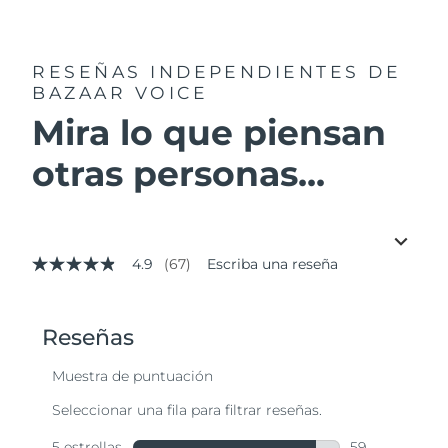
RESEÑAS INDEPENDIENTES
DE
BAZAAR VOICE
Mira lo que piensan
otras personas...
4.9
(67)
Escriba una reseña
4.9
de
5
estrellas,
valor
medio
de
valoración.
Read
67
Reviews.
Enlace