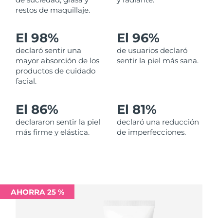
restos de maquillaje.
Filipinas
Entrega prevista
8/12/26
El 98%
El 96%
Polonia
Entrega prevista
8/10/26
declaró sentir una
de usuarios declaró
mayor absorción de los
sentir la piel más sana.
Portugal
Entrega prevista
8/9/26
productos de cuidado
facial.
Puerto Rico
Entrega prevista
8/11/26
El 86%
El 81%
Catar
Entrega prevista
8/10/26
declararon sentir la piel
declaró una reducción
más firme y elástica.
de imperfecciones.
Reunión
Entrega prevista
8/14/26
Rumanía
Entrega prevista
8/9/26
Rusia
Entrega prevista
8/17/26
AHORRA 25 %
Arabia Saudí
Entrega prevista
8/10/26