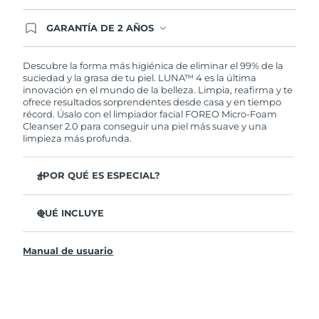
GARANTÍA DE 2 AÑOS
Regístrate hoy y tendrás cobertura total de la
garantía FOREO. Esto quiere decir que, en caso
de tener algún problema durante los 2 años
Descubre la forma más higiénica de eliminar el 99% de la
posteriores a tu compra, FOREO te remplazará el
suciedad y la grasa de tu piel. LUNA™ 4 es la última
producto sin cargo alguno.
innovación en el mundo de la belleza. Limpia, reafirma y te
ofrece resultados sorprendentes desde casa y en tiempo
récord. Úsalo con el limpiador facial FOREO Micro-Foam
Cleanser 2.0 para conseguir una piel más suave y una
limpieza más profunda.
¿POR QUÉ ES ESPECIAL?
El 96% de los usuarios declaró sentir la piel más
saludable. El 81% confirmó una reducción de
QUÉ INCLUYE
imperfecciones.
LUNA™ 4
Elimina las impurezas y la grasa sin dañar la piel.
Manual de usuario
LUNA™ Micro-Foam Cleanser 2.0
El 86% de los usuarios declaró sentir la piel más firme y
elástica.
Cable de carga USB
Nutre y protege la piel del daño causado por los
Bolsa de transporte
radicales libres.
Guía de inicio rápido