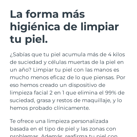
RUTINA SUECAS DE BELLEZA
Austria
Entrega prevista
8/9/26
La forma más
higiénica de limpiar
Baréin
Entrega prevista
8/10/26
tu piel.
Limpieza facial
Lifting facial
Bélgica
Entrega prevista
8/9/26
LUNA™ 4 pack
BEAR™ 2 pack
Bermudas
Entrega prevista
8/15/26
¿Sabías que tu piel acumula más de 4 kilos
Anti-aging massage
Microcurrent toning
de suciedad y células muertas de la piel en
Bosnia y Herzegovina
Entrega prevista
8/12/26
un año? Limpiar tu piel con las manos es
Hidratación
Cuidado bucal
mucho menos eficaz de lo que piensas. Por
LUNA™ 4 Plus
BEAR™ 2 go
Brunéi
Entrega prevista
8/14/26
UFO™ 3 pack
issa™ 4
eso hemos creado un dispositivo de
Massage, LED heating
Microcurrent toning on-the-go
TRATAMIENTO ANTIEDAD FAQ™
limpieza facial 2 en 1 que elimina el 99% de
Deep facial hydration
Hybrid silicone sonic toothbrush
Bulgaria
Entrega prevista
8/9/26
suciedad, grasa y restos de maquillaje, y lo
NEW
hemos probado clínicamente.
LUNA™ 4 Men
BEAR™ 2 eyes & lips
Canadá
Entrega prevista
8/13/26
UFO™ 3 LED
issa™ 4 plus
For men, anti-aging massage
Microcurrent line smoothing device
Te ofrece una limpieza personalizada
Near-infrared and red light therapy
Smart hybrid silicone sonic toothbrush
Chile
Entrega prevista
8/13/26
device
Antiedad
Tratamientos LED
basada en el tipo de piel y las zonas con
problemas. Además, reafirma tu piel con