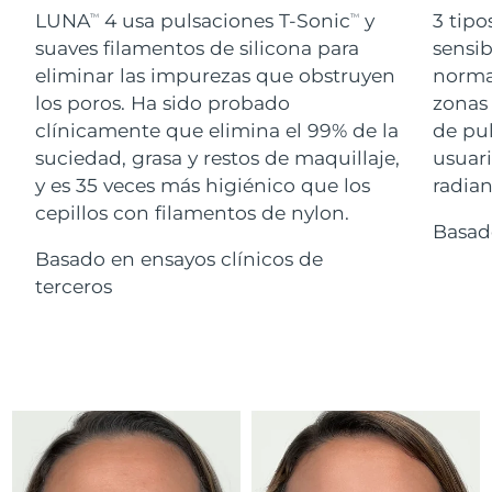
Advanced pore care essentials
For healthy hair
LUNA
4 usa pulsaciones T-Sonic
y
3 tipo
18% PAP
TM
TM
Israel
Entrega prevista
8/16/26
Cosméticos
Hombres
suaves filamentos de silicona para
sensib
eliminar las impurezas que obstruyen
normal
Italia
Entrega prevista
8/12/26
los poros. Ha sido probado
zonas 
clínicamente que elimina el 99% de la
de pu
Japón
Entrega prevista
8/15/26
suciedad, grasa y restos de maquillaje,
usuari
Comprar todo
Jersey
Entrega prevista
8/17/26
y es 35 veces más higiénico que los
radian
cepillos con filamentos de nylon.
Basad
Kazajistán
Entrega prevista
8/14/26
Basado en ensayos clínicos de
FOREO APP
Kuwait
terceros
Entrega prevista
8/12/26
ACERCA DE
Letonia
Entrega prevista
8/12/26
Líbano
Entrega prevista
8/13/26
Lituania
Entrega prevista
8/12/26
Luxemburgo
Entrega prevista
8/12/26