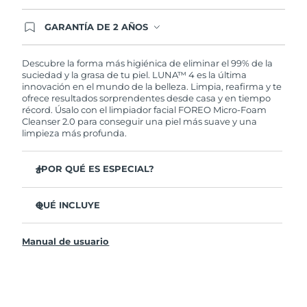
GARANTÍA DE 2 AÑOS
Regístrate hoy y tendrás cobertura total de la
garantía FOREO. Esto quiere decir que, en caso
de tener algún problema durante los 2 años
Descubre la forma más higiénica de eliminar el 99% de la
posteriores a tu compra, FOREO te remplazará el
suciedad y la grasa de tu piel. LUNA™ 4 es la última
producto sin cargo alguno.
innovación en el mundo de la belleza. Limpia, reafirma y te
ofrece resultados sorprendentes desde casa y en tiempo
récord. Úsalo con el limpiador facial FOREO Micro-Foam
Cleanser 2.0 para conseguir una piel más suave y una
limpieza más profunda.
¿POR QUÉ ES ESPECIAL?
El 96% de los usuarios declaró sentir la piel más
saludable. El 81% confirmó una reducción de
QUÉ INCLUYE
imperfecciones.
LUNA™ 4
Elimina las impurezas y la grasa sin dañar la piel.
Manual de usuario
LUNA™ Micro-Foam Cleanser 2.0
El 86% de los usuarios declaró sentir la piel más firme y
elástica.
Cable de carga USB
Nutre y protege la piel del daño causado por los
Bolsa de transporte
radicales libres.
Guía de inicio rápido