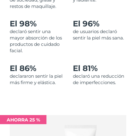
restos de maquillaje.
Filipinas
Entrega prevista
8/15/26
El 98%
El 96%
Polonia
Entrega prevista
8/13/26
declaró sentir una
de usuarios declaró
mayor absorción de los
sentir la piel más sana.
Portugal
Entrega prevista
8/12/26
productos de cuidado
facial.
Puerto Rico
Entrega prevista
8/14/26
El 86%
El 81%
Catar
Entrega prevista
8/13/26
declararon sentir la piel
declaró una reducción
más firme y elástica.
de imperfecciones.
Reunión
Entrega prevista
8/17/26
Rumanía
Entrega prevista
8/12/26
Rusia
Entrega prevista
8/20/26
AHORRA 25 %
Arabia Saudí
Entrega prevista
8/13/26