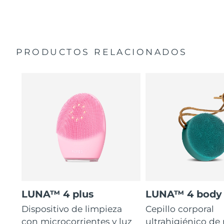
35 veces más higiénico que los cepillos con filamentos
Manual general
de nailon.
Garantía de 2 años (España, Portugal, Suecia: Garantía
de 3 años)
PRODUCTOS RELACIONADOS
LUNA™ 4 plus
LUNA™ 4 body
Dispositivo de limpieza
Cepillo corporal
con microcorrientes y luz
ultrahigiénico de