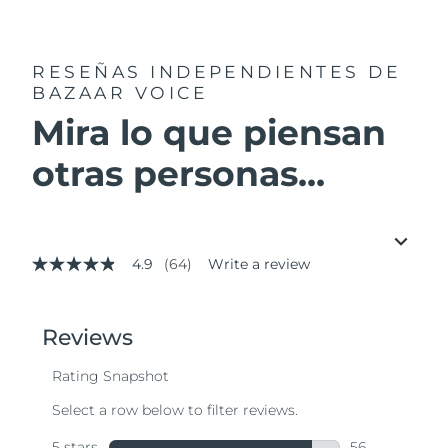
RESEÑAS INDEPENDIENTES
DE
BAZAAR VOICE
Mira lo que piensan
otras personas...
4.9
(64)
Write a review
4.9
out
of
5
stars,
average
rating
value.
Read
64
Reviews.
Same