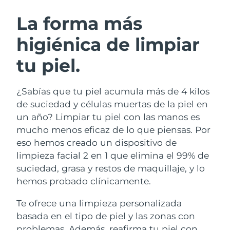
RUTINA SUECAS DE BELLEZA
Austria
Entrega prevista
8/12/26
La forma más
higiénica de limpiar
Baréin
Entrega prevista
8/13/26
tu piel.
Limpieza facial
Lifting facial
Bélgica
Entrega prevista
8/12/26
LUNA™ 4 pack
BEAR™ 2 pack
Bermudas
Entrega prevista
8/18/26
¿Sabías que tu piel acumula más de 4 kilos
Anti-aging massage
Microcurrent toning
de suciedad y células muertas de la piel en
Bosnia y Herzegovina
Entrega prevista
8/15/26
un año? Limpiar tu piel con las manos es
Hidratación
Cuidado bucal
mucho menos eficaz de lo que piensas. Por
LUNA™ 4 Plus
BEAR™ 2 go
Brunéi
Entrega prevista
8/17/26
UFO™ 3 pack
issa™ 4
eso hemos creado un dispositivo de
Massage, LED heating
Microcurrent toning on-the-go
TRATAMIENTO ANTIEDAD FAQ™
limpieza facial 2 en 1 que elimina el 99% de
Deep facial hydration
Hybrid silicone sonic toothbrush
Bulgaria
Entrega prevista
8/12/26
suciedad, grasa y restos de maquillaje, y lo
NEW
hemos probado clínicamente.
LUNA™ 4 Men
BEAR™ 2 eyes & lips
Canadá
Entrega prevista
8/16/26
UFO™ 3 LED
issa™ 4 plus
For men, anti-aging massage
Microcurrent line smoothing device
Te ofrece una limpieza personalizada
Near-infrared and red light therapy
Smart hybrid silicone sonic toothbrush
Chile
Entrega prevista
8/16/26
device
Antiedad
Tratamientos LED
basada en el tipo de piel y las zonas con
problemas. Además, reafirma tu piel con