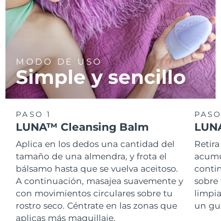
MODO DE USO
Simple y sencillo
PASO 1
PASO
LUNA™ Cleansing Balm
LUNA
Aplica en los dedos una cantidad del
Retira
tamaño de una almendra, y frota el
acumul
bálsamo hasta que se vuelva aceitoso.
conti
A continuación, masajea suavemente y
sobre 
con movimientos circulares sobre tu
limpi
rostro seco. Céntrate en las zonas que
un gu
aplicas más maquillaje.