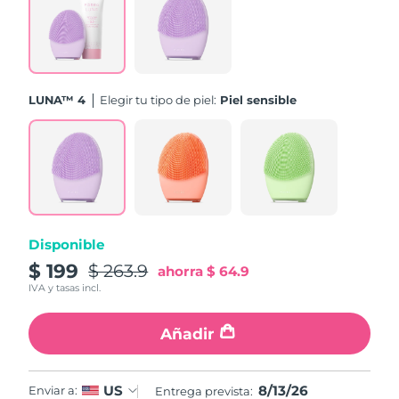
Turquía
Entrega prevista
8/13/26
Emiratos Árabes
Entrega prevista
8/13/26
Unidos
LUNA™ 4
Elegir tu tipo de piel:
Piel sensible
Reino Unido
Entrega prevista
8/12/26
Estados Unidos
Entrega prevista
8/13/26
Uzbekistán
Entrega prevista
8/17/26
Disponible
Vietnam
Entrega prevista
8/18/26
$ 199
$ 263.9
ahorra
$ 64.9
IVA y tasas incl.
Añadir
8/13/26
US
Enviar a:
Entrega prevista: