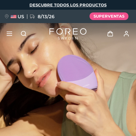
Pasar
DESCUBRE TODOS LOS PRODUCTOS
al
contenido
principal
US
8/13/26
SUPERVENTAS
NUEVO
Iniciar sesión
Idioma
BREAKING NEWS
Perfil de usuario
English
Deutsch
Español
Mis dispositivos
FAQ™ Pure Beauty-Tech Elixir
Français
Italiano
Português
Mis pedidos
Polski
Svenska
Русский
Türkçe
简体中文
繁體中文
Mis direcciones
issa™ Teeth Whitening Set
Mis suscripciones