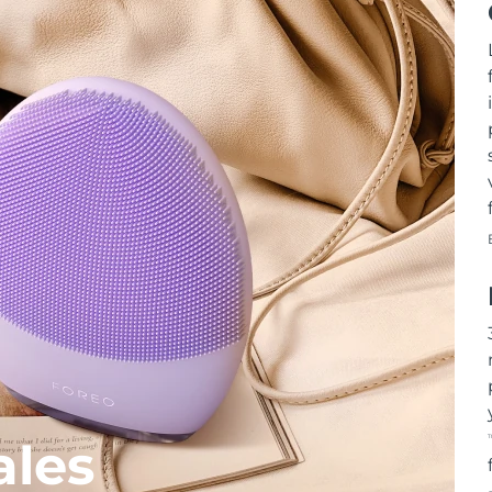
T
ales