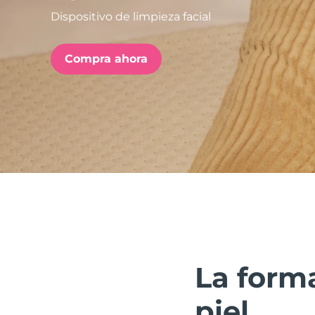
Dispositivo de limpieza facial
issa™ Teeth Whitening Set
Compra ahora
FAQ™ Dual LED Panel
POPULAR
Sorpresas especiales
Superventas
La forma
piel.