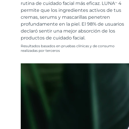
Cuidado de la piel KIWI™
All acne treatment devices
All revitalizing eye massagers
rutina de cuidado facial más eficaz. LUNA
4
Serum
TM
issa™ Teeth Whitening Gel
Advanced pore care essentials
permite que los ingredientes activos de tus
For healthy hair
18% PAP
cremas, serums y mascarillas penetren
Cosméticos
Hombres
profundamente en la piel. El 98% de usuarios
declaró sentir una mejor absorción de los
productos de cuidado facial.
Resultados basados en pruebas clínicas y de consumo
realizadas por terceros
Comprar todo
FOREO APP
ACERCA DE