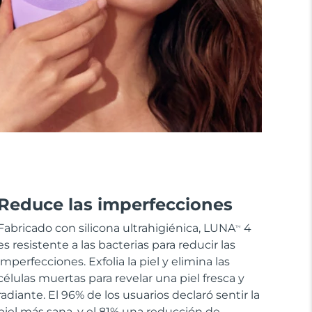
Reduce las imperfecciones
Fabricado con silicona ultrahigiénica, LUNA
4
TM
es resistente a las bacterias para reducir las
imperfecciones. Exfolia la piel y elimina las
células muertas para revelar una piel fresca y
radiante. El 96% de los usuarios declaró sentir la
piel más sana, y el 81% una reducción de