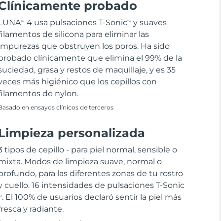
Clínicamente probado
LUNA
4 usa pulsaciones T-Sonic
y suaves
TM
TM
filamentos de silicona para eliminar las
impurezas que obstruyen los poros. Ha sido
probado clínicamente que elimina el 99% de la
suciedad, grasa y restos de maquillaje, y es 35
veces más higiénico que los cepillos con
filamentos de nylon.
Basado en ensayos clínicos de terceros
Limpieza personalizada
3 tipos de cepillo - para piel normal, sensible o
mixta. Modos de limpieza suave, normal o
profundo, para las diferentes zonas de tu rostro
y cuello. 16 intensidades de pulsaciones T-Sonic
. El 100% de usuarios declaró sentir la piel más
M
fresca y radiante.