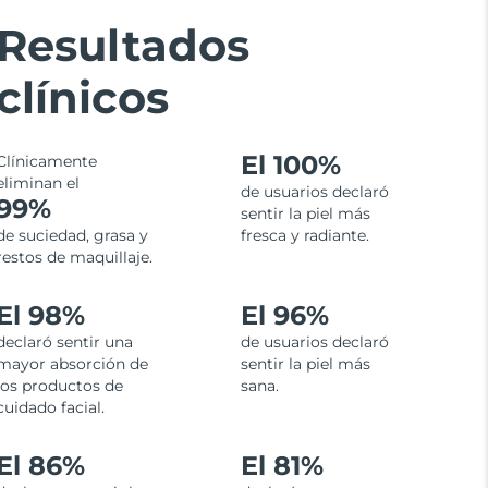
Resultados
clínicos
El
100%
Clínicamente
eliminan el
de usuarios declaró
99%
sentir la piel más
de suciedad, grasa y
fresca y radiante.
restos de maquillaje.
El 98%
El 96%
declaró sentir una
de usuarios declaró
mayor absorción de
sentir la piel más
los productos de
sana.
cuidado facial.
El 86%
El 81%