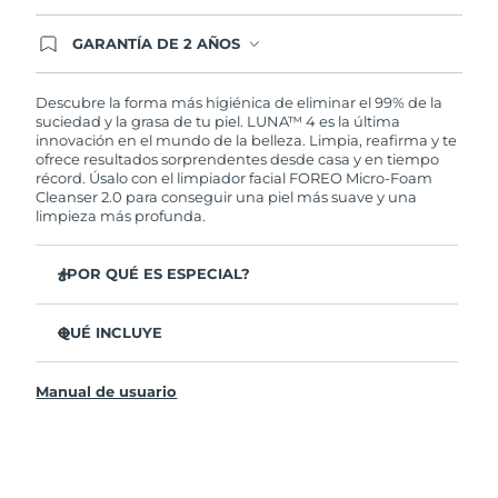
GARANTÍA DE 2 AÑOS
Regístrate hoy y tendrás cobertura total de la
garantía FOREO. Esto quiere decir que, en caso
de tener algún problema durante los 2 años
Descubre la forma más higiénica de eliminar el 99% de la
posteriores a tu compra, FOREO te remplazará el
suciedad y la grasa de tu piel. LUNA™ 4 es la última
producto sin cargo alguno.
innovación en el mundo de la belleza. Limpia, reafirma y te
ofrece resultados sorprendentes desde casa y en tiempo
récord. Úsalo con el limpiador facial FOREO Micro-Foam
Cleanser 2.0 para conseguir una piel más suave y una
limpieza más profunda.
¿POR QUÉ ES ESPECIAL?
El 96% de los usuarios declaró sentir la piel más
saludable. El 81% confirmó una reducción de
QUÉ INCLUYE
imperfecciones.
LUNA™ 4
Elimina las impurezas y la grasa sin dañar la piel.
Manual de usuario
LUNA™ Micro-Foam Cleanser 2.0
El 86% de los usuarios declaró sentir la piel más firme y
elástica.
Cable de carga USB
Nutre y protege la piel del daño causado por los
Bolsa de transporte
radicales libres.
Guía de inicio rápido