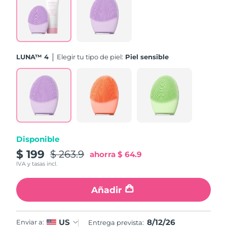
Turquía
Entrega prevista
12/08/2026
Emiratos Árabes
Entrega prevista
12/08/2026
Unidos
LUNA™ 4
Elegir tu tipo de piel:
Piel sensible
Reino Unido
Entrega prevista
11/08/2026
Estados Unidos
Entrega prevista
12/08/2026
Uzbekistán
Entrega prevista
16/08/2026
Disponible
Vietnam
Entrega prevista
17/08/2026
$ 199
$ 263.9
ahorra
$ 64.9
IVA y tasas incl.
Añadir
8/12/26
US
Enviar a:
Entrega prevista: