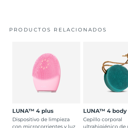
35 veces más higiénico que los cepillos con filamentos
Manual general
de nailon.
Garantía de 2 años (España, Portugal, Suecia: Garantía
de 3 años)
PRODUCTOS RELACIONADOS
LUNA™ 4 plus
LUNA™ 4 body
Dispositivo de limpieza
Cepillo corporal
con microcorrientes y luz
ultrahigiénico de