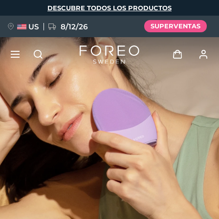
Pasar
DESCUBRE TODOS LOS PRODUCTOS
al
contenido
principal
US
8/12/26
SUPERVENTAS
NUEVO
Iniciar sesión
Idioma
BREAKING NEWS
Perfil de usuario
English
Deutsch
Español
Mis dispositivos
FAQ™ Pure Beauty-Tech Elixir
Français
Italiano
Português
Mis pedidos
Polski
Svenska
Русский
Türkçe
简体中文
繁體中文
Mis direcciones
issa™ Teeth Whitening Set
Mis suscripciones