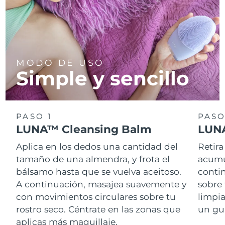
MODO DE USO
Simple y sencillo
PASO 1
PASO
LUNA™ Cleansing Balm
LUNA
Aplica en los dedos una cantidad del
Retira
tamaño de una almendra, y frota el
acumul
bálsamo hasta que se vuelva aceitoso.
conti
A continuación, masajea suavemente y
sobre 
con movimientos circulares sobre tu
limpi
rostro seco. Céntrate en las zonas que
un gu
aplicas más maquillaje.