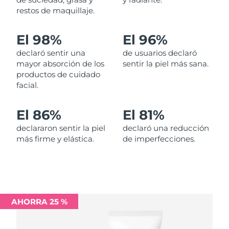
restos de maquillaje.
Filipinas
Entrega prevista
14/08/2026
El 98%
El 96%
Polonia
Entrega prevista
12/08/2026
declaró sentir una
de usuarios declaró
mayor absorción de los
sentir la piel más sana.
Portugal
Entrega prevista
11/08/2026
productos de cuidado
facial.
Puerto Rico
Entrega prevista
13/08/2026
El 86%
El 81%
Catar
Entrega prevista
12/08/2026
declararon sentir la piel
declaró una reducción
más firme y elástica.
de imperfecciones.
Reunión
Entrega prevista
16/08/2026
Rumanía
Entrega prevista
11/08/2026
Rusia
Entrega prevista
19/08/2026
AHORRA 25 %
Arabia Saudí
Entrega prevista
12/08/2026