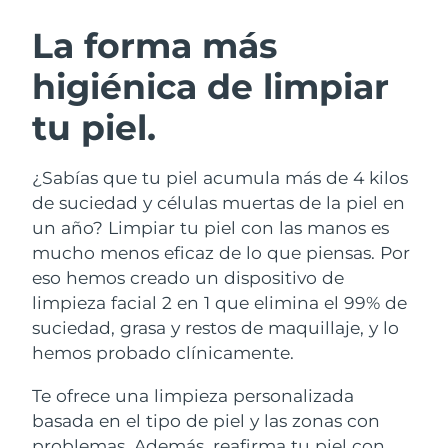
RUTINA SUECAS DE BELLEZA
Austria
Entrega prevista
11/08/2026
La forma más
higiénica de limpiar
Baréin
Entrega prevista
12/08/2026
tu piel.
Limpieza facial
Lifting facial
Bélgica
Entrega prevista
11/08/2026
LUNA™ 4 pack
BEAR™ 2 pack
Bermudas
Entrega prevista
17/08/2026
¿Sabías que tu piel acumula más de 4 kilos
Anti-aging massage
Microcurrent toning
de suciedad y células muertas de la piel en
Bosnia y Herzegovina
Entrega prevista
14/08/2026
un año? Limpiar tu piel con las manos es
Hidratación
Cuidado bucal
mucho menos eficaz de lo que piensas. Por
LUNA™ 4 Plus
BEAR™ 2 go
Brunéi
Entrega prevista
16/08/2026
UFO™ 3 pack
issa™ 4
eso hemos creado un dispositivo de
Massage, LED heating
Microcurrent toning on-the-go
TRATAMIENTO ANTIEDAD FAQ™
limpieza facial 2 en 1 que elimina el 99% de
Deep facial hydration
Hybrid silicone sonic toothbrush
Bulgaria
Entrega prevista
11/08/2026
suciedad, grasa y restos de maquillaje, y lo
NEW
hemos probado clínicamente.
LUNA™ 4 Men
BEAR™ 2 eyes & lips
Canadá
Entrega prevista
15/08/2026
UFO™ 3 LED
issa™ 4 plus
For men, anti-aging massage
Microcurrent line smoothing device
Te ofrece una limpieza personalizada
Near-infrared and red light therapy
Smart hybrid silicone sonic toothbrush
Chile
Entrega prevista
15/08/2026
device
Antiedad
Tratamientos LED
basada en el tipo de piel y las zonas con
problemas. Además, reafirma tu piel con