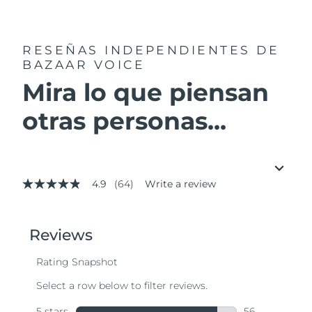
RESEÑAS INDEPENDIENTES
DE
BAZAAR VOICE
Mira lo que piensan
otras personas...
4.9
(64)
Write a review
4.9
out
of
5
stars,
average
rating
value.
Read
64
Reviews.
Same