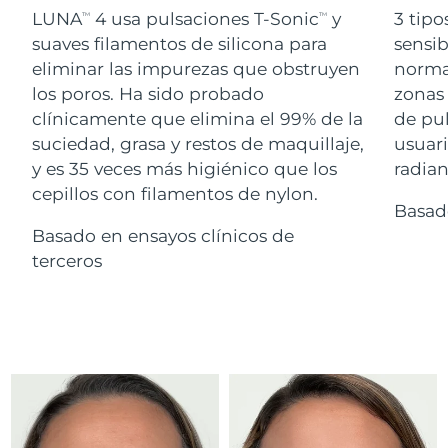
Advanced pore care essentials
For healthy hair
LUNA
4 usa pulsaciones T-Sonic
y
3 tipo
18% PAP
TM
TM
Israel
Entrega prevista
15/08/2026
Cosméticos
Hombres
suaves filamentos de silicona para
sensib
eliminar las impurezas que obstruyen
normal
Italia
Entrega prevista
11/08/2026
los poros. Ha sido probado
zonas 
clínicamente que elimina el 99% de la
de pu
Japón
Entrega prevista
14/08/2026
suciedad, grasa y restos de maquillaje,
usuari
Comprar todo
Jersey
Entrega prevista
16/08/2026
y es 35 veces más higiénico que los
radian
cepillos con filamentos de nylon.
Basad
Kazajistán
Entrega prevista
13/08/2026
Basado en ensayos clínicos de
FOREO APP
Kuwait
terceros
Entrega prevista
11/08/2026
ACERCA DE
Letonia
Entrega prevista
11/08/2026
Líbano
Entrega prevista
12/08/2026
Lituania
Entrega prevista
11/08/2026
Luxemburgo
Entrega prevista
11/08/2026