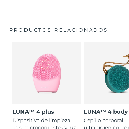
35 veces más higiénico que los cepillos con filamentos
Manual general
de nailon.
Garantía de 2 años (España, Portugal, Suecia: Garantía
de 3 años)
PRODUCTOS RELACIONADOS
LUNA™ 4 plus
LUNA™ 4 body
Dispositivo de limpieza
Cepillo corporal
con microcorrientes y luz
ultrahigiénico de