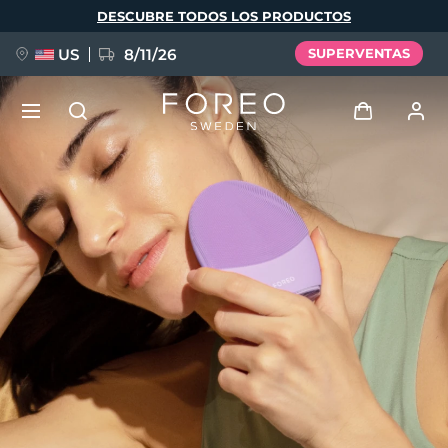
Pasar
DESCUBRE TODOS LOS PRODUCTOS
al
contenido
principal
US
8/11/26
SUPERVENTAS
NUEVO
Iniciar sesión
Idioma
BREAKING NEWS
Perfil de usuario
English
Deutsch
Español
Mis dispositivos
FAQ™ Pure Beauty-Tech Elixir
Français
Italiano
Português
Mis pedidos
Polski
Svenska
Русский
Türkçe
简体中文
繁體中文
Mis direcciones
issa™ Teeth Whitening Set
Mis suscripciones