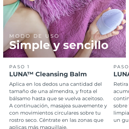
MODO DE USO
Simple y sencillo
PASO 1
PASO
LUNA™ Cleansing Balm
LUNA
Aplica en los dedos una cantidad del
Retira
tamaño de una almendra, y frota el
acumul
bálsamo hasta que se vuelva aceitoso.
conti
A continuación, masajea suavemente y
sobre 
con movimientos circulares sobre tu
limpi
rostro seco. Céntrate en las zonas que
un gu
aplicas más maquillaje.