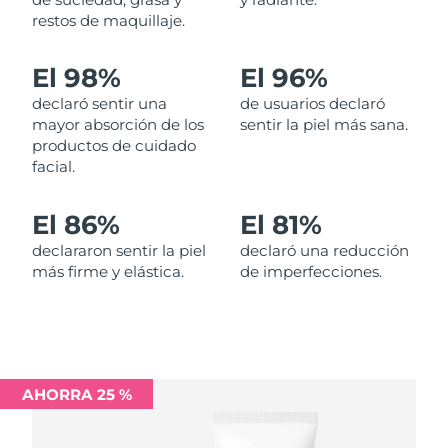
restos de maquillaje.
Filipinas
Entrega prevista
8/13/26
El 98%
El 96%
Polonia
Entrega prevista
8/11/26
declaró sentir una
de usuarios declaró
mayor absorción de los
sentir la piel más sana.
Portugal
Entrega prevista
8/10/26
productos de cuidado
facial.
Puerto Rico
Entrega prevista
8/12/26
El 86%
El 81%
Catar
Entrega prevista
8/11/26
declararon sentir la piel
declaró una reducción
más firme y elástica.
de imperfecciones.
Reunión
Entrega prevista
8/15/26
Rumanía
Entrega prevista
8/10/26
Rusia
Entrega prevista
8/18/26
AHORRA 25 %
Arabia Saudí
Entrega prevista
8/11/26