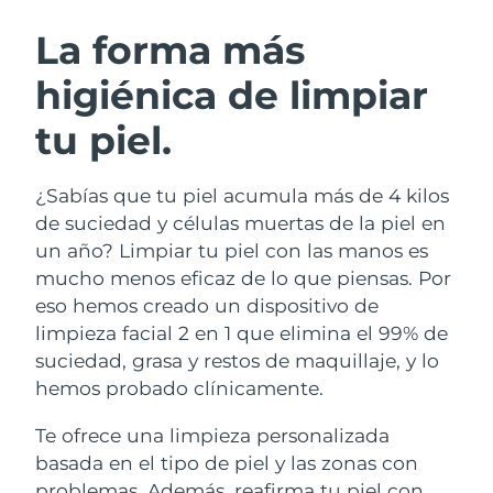
RUTINA SUECAS DE BELLEZA
Austria
Entrega prevista
8/10/26
La forma más
higiénica de limpiar
Baréin
Entrega prevista
8/11/26
tu piel.
Limpieza facial
Lifting facial
Bélgica
Entrega prevista
8/10/26
LUNA™ 4 pack
BEAR™ 2 pack
Bermudas
Entrega prevista
8/16/26
¿Sabías que tu piel acumula más de 4 kilos
Anti-aging massage
Microcurrent toning
de suciedad y células muertas de la piel en
Bosnia y Herzegovina
Entrega prevista
8/13/26
un año? Limpiar tu piel con las manos es
Hidratación
Cuidado bucal
mucho menos eficaz de lo que piensas. Por
LUNA™ 4 Plus
BEAR™ 2 go
Brunéi
Entrega prevista
8/15/26
UFO™ 3 pack
issa™ 4
eso hemos creado un dispositivo de
Massage, LED heating
Microcurrent toning on-the-go
TRATAMIENTO ANTIEDAD FAQ™
limpieza facial 2 en 1 que elimina el 99% de
Deep facial hydration
Hybrid silicone sonic toothbrush
Bulgaria
Entrega prevista
8/10/26
suciedad, grasa y restos de maquillaje, y lo
NEW
hemos probado clínicamente.
LUNA™ 4 Men
BEAR™ 2 eyes & lips
Canadá
Entrega prevista
8/14/26
UFO™ 3 LED
issa™ 4 plus
For men, anti-aging massage
Microcurrent line smoothing device
Te ofrece una limpieza personalizada
Near-infrared and red light therapy
Smart hybrid silicone sonic toothbrush
Chile
Entrega prevista
8/14/26
device
Antiedad
Tratamientos LED
basada en el tipo de piel y las zonas con
problemas. Además, reafirma tu piel con