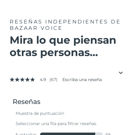
RESEÑAS INDEPENDIENTES
DE
BAZAAR VOICE
Mira lo que piensan
otras personas...
4.9
(67)
Escriba una reseña
4.9
de
5
estrellas,
valor
medio
de
valoración.
Read
67
Reviews.
Enlace