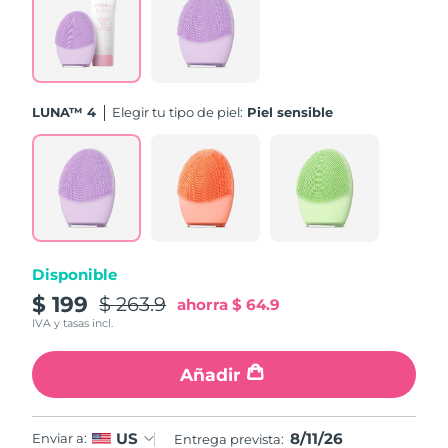
Turquía
Entrega prevista
8/11/26
Emiratos Árabes
Entrega prevista
8/11/26
Unidos
LUNA™ 4
Elegir tu tipo de piel:
Piel sensible
Reino Unido
Entrega prevista
8/10/26
Estados Unidos
Entrega prevista
8/11/26
Uzbekistán
Entrega prevista
8/15/26
Disponible
Vietnam
Entrega prevista
8/16/26
$ 199
$ 263.9
ahorra
$ 64.9
IVA y tasas incl.
Añadir
8/11/26
US
Enviar a:
Entrega prevista: