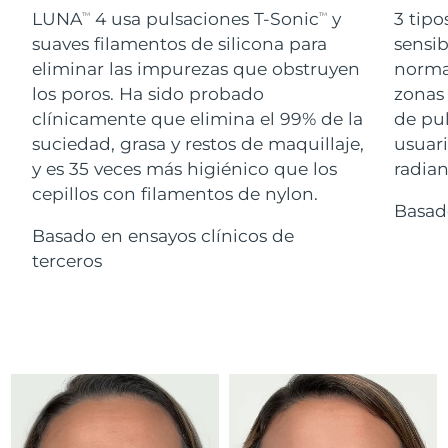
Advanced pore care essentials
For healthy hair
LUNA
4 usa pulsaciones T-Sonic
y
3 tipo
18% PAP
TM
TM
Israel
Entrega prevista
8/14/26
Cosméticos
Hombres
suaves filamentos de silicona para
sensib
eliminar las impurezas que obstruyen
normal
Italia
Entrega prevista
8/10/26
los poros. Ha sido probado
zonas 
clínicamente que elimina el 99% de la
de pu
Japón
Entrega prevista
8/13/26
suciedad, grasa y restos de maquillaje,
usuari
Comprar todo
Jersey
Entrega prevista
8/15/26
y es 35 veces más higiénico que los
radian
cepillos con filamentos de nylon.
Basad
Kazajistán
Entrega prevista
8/12/26
Basado en ensayos clínicos de
FOREO APP
Kuwait
terceros
Entrega prevista
8/10/26
ACERCA DE
Letonia
Entrega prevista
8/10/26
Líbano
Entrega prevista
8/11/26
Lituania
Entrega prevista
8/10/26
Luxemburgo
Entrega prevista
8/10/26