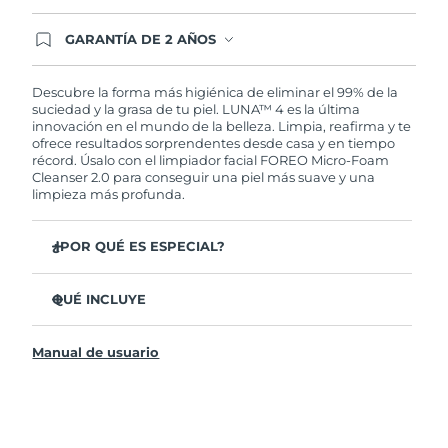
GARANTÍA DE 2 AÑOS
Regístrate hoy y tendrás cobertura total de la
garantía FOREO. Esto quiere decir que, en caso
de tener algún problema durante los 2 años
Descubre la forma más higiénica de eliminar el 99% de la
posteriores a tu compra, FOREO te remplazará el
suciedad y la grasa de tu piel. LUNA™ 4 es la última
producto sin cargo alguno.
innovación en el mundo de la belleza. Limpia, reafirma y te
ofrece resultados sorprendentes desde casa y en tiempo
récord. Úsalo con el limpiador facial FOREO Micro-Foam
Cleanser 2.0 para conseguir una piel más suave y una
limpieza más profunda.
¿POR QUÉ ES ESPECIAL?
El 96% de los usuarios declaró sentir la piel más
saludable. El 81% confirmó una reducción de
QUÉ INCLUYE
imperfecciones.
LUNA™ 4
Elimina las impurezas y la grasa sin dañar la piel.
Manual de usuario
LUNA™ Micro-Foam Cleanser 2.0
El 86% de los usuarios declaró sentir la piel más firme y
elástica.
Cable de carga USB
Nutre y protege la piel del daño causado por los
Bolsa de transporte
radicales libres.
Guía de inicio rápido