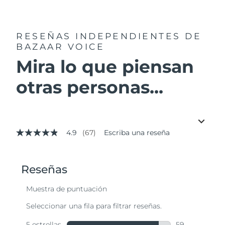
RESEÑAS INDEPENDIENTES
DE
BAZAAR VOICE
Mira lo que piensan
otras personas...
4.9
(67)
Escriba una reseña
4.9
de
5
estrellas,
valor
medio
de
valoración.
Read
67
Reviews.
Enlace