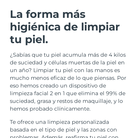
RUTINA SUECAS DE BELLEZA
Austria
Entrega prevista
8/12/26
La forma más
higiénica de limpiar
Baréin
Entrega prevista
8/13/26
tu piel.
Limpieza facial
Lifting facial
Bélgica
Entrega prevista
8/12/26
LUNA™ 4 pack
BEAR™ 2 pack
Bermudas
Entrega prevista
8/18/26
¿Sabías que tu piel acumula más de 4 kilos
Anti-aging massage
Microcurrent toning
de suciedad y células muertas de la piel en
Bosnia y Herzegovina
Entrega prevista
8/15/26
un año? Limpiar tu piel con las manos es
Hidratación
Cuidado bucal
mucho menos eficaz de lo que piensas. Por
LUNA™ 4 Plus
BEAR™ 2 go
Brunéi
Entrega prevista
8/17/26
UFO™ 3 pack
issa™ 4
eso hemos creado un dispositivo de
Massage, LED heating
Microcurrent toning on-the-go
TRATAMIENTO ANTIEDAD FAQ™
limpieza facial 2 en 1 que elimina el 99% de
Deep facial hydration
Hybrid silicone sonic toothbrush
Bulgaria
Entrega prevista
8/12/26
suciedad, grasa y restos de maquillaje, y lo
NEW
hemos probado clínicamente.
LUNA™ 4 Men
BEAR™ 2 eyes & lips
Canadá
Entrega prevista
8/16/26
UFO™ 3 LED
issa™ 4 plus
For men, anti-aging massage
Microcurrent line smoothing device
Te ofrece una limpieza personalizada
Near-infrared and red light therapy
Smart hybrid silicone sonic toothbrush
Chile
Entrega prevista
8/16/26
device
Antiedad
Tratamientos LED
basada en el tipo de piel y las zonas con
problemas. Además, reafirma tu piel con