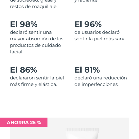
restos de maquillaje.
Filipinas
Entrega prevista
8/15/26
El 98%
El 96%
Polonia
Entrega prevista
8/13/26
declaró sentir una
de usuarios declaró
mayor absorción de los
sentir la piel más sana.
Portugal
Entrega prevista
8/12/26
productos de cuidado
facial.
Puerto Rico
Entrega prevista
8/14/26
El 86%
El 81%
Catar
Entrega prevista
8/13/26
declararon sentir la piel
declaró una reducción
más firme y elástica.
de imperfecciones.
Reunión
Entrega prevista
8/17/26
Rumanía
Entrega prevista
8/12/26
Rusia
Entrega prevista
8/20/26
AHORRA 25 %
Arabia Saudí
Entrega prevista
8/13/26