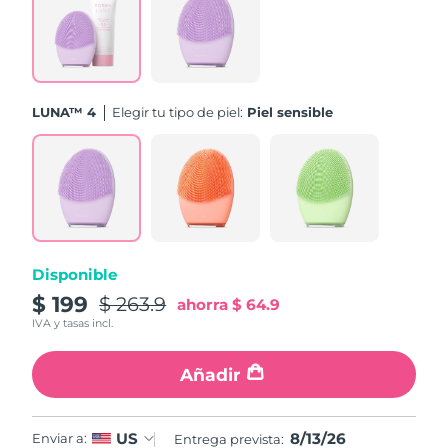
Turquía
Entrega prevista
8/13/26
Emiratos Árabes
Entrega prevista
8/13/26
Unidos
LUNA™ 4
Elegir tu tipo de piel:
Piel sensible
Reino Unido
Entrega prevista
8/12/26
Estados Unidos
Entrega prevista
8/13/26
Uzbekistán
Entrega prevista
8/17/26
Disponible
Vietnam
Entrega prevista
8/18/26
$ 199
$ 263.9
ahorra
$ 64.9
IVA y tasas incl.
Añadir
8/13/26
US
Enviar a:
Entrega prevista: