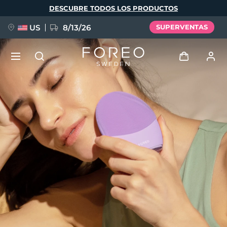
Pasar
DESCUBRE TODOS LOS PRODUCTOS
al
contenido
principal
US
8/13/26
SUPERVENTAS
NUEVO
Iniciar sesión
Idioma
BREAKING NEWS
Perfil de usuario
English
Deutsch
Español
Mis dispositivos
FAQ™ Pure Beauty-Tech Elixir
Français
Italiano
Português
Mis pedidos
Polski
Svenska
Русский
Türkçe
简体中文
繁體中文
Mis direcciones
issa™ Teeth Whitening Set
Mis suscripciones