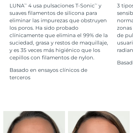
Advanced pore care essentials
For healthy hair
LUNA
4 usa pulsaciones T-Sonic
y
3 tipo
18% PAP
TM
TM
Israel
Entrega prevista
8/16/26
Cosméticos
Hombres
suaves filamentos de silicona para
sensib
eliminar las impurezas que obstruyen
normal
Italia
Entrega prevista
8/12/26
los poros. Ha sido probado
zonas 
clínicamente que elimina el 99% de la
de pu
Japón
Entrega prevista
8/15/26
suciedad, grasa y restos de maquillaje,
usuari
Comprar todo
Jersey
Entrega prevista
8/17/26
y es 35 veces más higiénico que los
radian
cepillos con filamentos de nylon.
Basad
Kazajistán
Entrega prevista
8/14/26
Basado en ensayos clínicos de
FOREO APP
Kuwait
terceros
Entrega prevista
8/12/26
ACERCA DE
Letonia
Entrega prevista
8/12/26
Líbano
Entrega prevista
8/13/26
Lituania
Entrega prevista
8/12/26
Luxemburgo
Entrega prevista
8/12/26