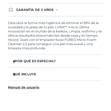
GARANTÍA DE 2 AÑOS
Regístrate hoy y tendrás cobertura total de la
garantía FOREO. Esto quiere decir que, en caso
de tener algún problema durante los 2 años
Descubre la forma más higiénica de eliminar el 99% de la
posteriores a tu compra, FOREO te remplazará el
suciedad y la grasa de tu piel. LUNA™ 4 es la última
producto sin cargo alguno.
innovación en el mundo de la belleza. Limpia, reafirma y te
ofrece resultados sorprendentes desde casa y en tiempo
récord. Úsalo con el limpiador facial FOREO Micro-Foam
Cleanser 2.0 para conseguir una piel más suave y una
limpieza más profunda.
¿POR QUÉ ES ESPECIAL?
El 96% de los usuarios declaró sentir la piel más
saludable. El 81% confirmó una reducción de
QUÉ INCLUYE
imperfecciones.
LUNA™ 4
Elimina las impurezas y la grasa sin dañar la piel.
Manual de usuario
LUNA™ Micro-Foam Cleanser 2.0
El 86% de los usuarios declaró sentir la piel más firme y
elástica.
Cable de carga USB
Nutre y protege la piel del daño causado por los
Bolsa de transporte
radicales libres.
Guía de inicio rápido