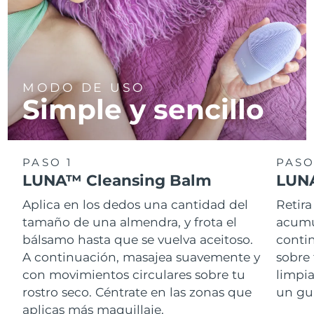
MODO DE USO
Simple y sencillo
PASO 1
PASO
LUNA™ Cleansing Balm
LUNA
Aplica en los dedos una cantidad del
Retira
tamaño de una almendra, y frota el
acumul
bálsamo hasta que se vuelva aceitoso.
conti
A continuación, masajea suavemente y
sobre 
con movimientos circulares sobre tu
limpi
rostro seco. Céntrate en las zonas que
un gu
aplicas más maquillaje.