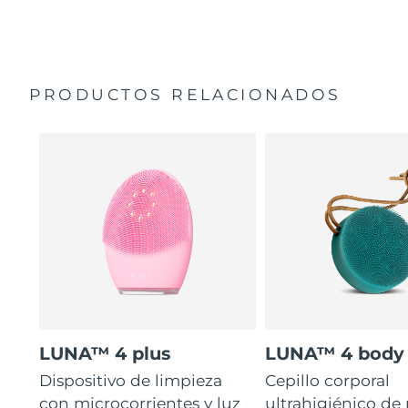
35 veces más higiénico que los cepillos con filamentos
Manual general
de nailon.
Garantía de 2 años (España, Portugal, Suecia: Garantía
de 3 años)
PRODUCTOS RELACIONADOS
LUNA™ 4 plus
LUNA™ 4 body
Dispositivo de limpieza
Cepillo corporal
con microcorrientes y luz
ultrahigiénico de