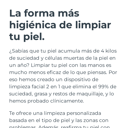
RUTINA SUECAS DE BELLEZA
Austria
Entrega prevista
09/08/2026
La forma más
higiénica de limpiar
Baréin
Entrega prevista
10/08/2026
tu piel.
Limpieza facial
Lifting facial
Bélgica
Entrega prevista
09/08/2026
LUNA™ 4 pack
BEAR™ 2 pack
Bermudas
Entrega prevista
15/08/2026
¿Sabías que tu piel acumula más de 4 kilos
Anti-aging massage
Microcurrent toning
de suciedad y células muertas de la piel en
Bosnia y Herzegovina
Entrega prevista
12/08/2026
un año? Limpiar tu piel con las manos es
Hidratación
Cuidado bucal
mucho menos eficaz de lo que piensas. Por
LUNA™ 4 Plus
BEAR™ 2 go
Brunéi
Entrega prevista
14/08/2026
UFO™ 3 pack
issa™ 4
eso hemos creado un dispositivo de
Massage, LED heating
Microcurrent toning on-the-go
TRATAMIENTO ANTIEDAD FAQ™
limpieza facial 2 en 1 que elimina el 99% de
Deep facial hydration
Hybrid silicone sonic toothbrush
Bulgaria
Entrega prevista
09/08/2026
suciedad, grasa y restos de maquillaje, y lo
NEW
hemos probado clínicamente.
LUNA™ 4 Men
BEAR™ 2 eyes & lips
Canadá
Entrega prevista
13/08/2026
UFO™ 3 LED
issa™ 4 plus
For men, anti-aging massage
Microcurrent line smoothing device
Te ofrece una limpieza personalizada
Near-infrared and red light therapy
Smart hybrid silicone sonic toothbrush
Chile
Entrega prevista
13/08/2026
device
Antiedad
Tratamientos LED
basada en el tipo de piel y las zonas con
problemas. Además, reafirma tu piel con