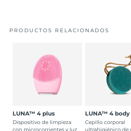
35 veces más higiénico que los cepillos con filamentos
Manual general
de nailon.
Garantía de 2 años (España, Portugal, Suecia: Garantía
de 3 años)
PRODUCTOS RELACIONADOS
LUNA™ 4 plus
LUNA™ 4 body
Dispositivo de limpieza
Cepillo corporal
con microcorrientes y luz
ultrahigiénico de