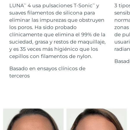
Advanced pore care essentials
For healthy hair
LUNA
4 usa pulsaciones T-Sonic
y
3 tipo
18% PAP
TM
TM
Israel
Entrega prevista
13/08/2026
Cosméticos
Hombres
suaves filamentos de silicona para
sensib
eliminar las impurezas que obstruyen
normal
Italia
Entrega prevista
09/08/2026
los poros. Ha sido probado
zonas 
clínicamente que elimina el 99% de la
de pu
Japón
Entrega prevista
12/08/2026
suciedad, grasa y restos de maquillaje,
usuari
Comprar todo
Jersey
Entrega prevista
14/08/2026
y es 35 veces más higiénico que los
radian
cepillos con filamentos de nylon.
Basad
Kazajistán
Entrega prevista
11/08/2026
Basado en ensayos clínicos de
FOREO APP
Kuwait
terceros
Entrega prevista
09/08/2026
ACERCA DE
Letonia
Entrega prevista
09/08/2026
Líbano
Entrega prevista
10/08/2026
Lituania
Entrega prevista
09/08/2026
Luxemburgo
Entrega prevista
09/08/2026