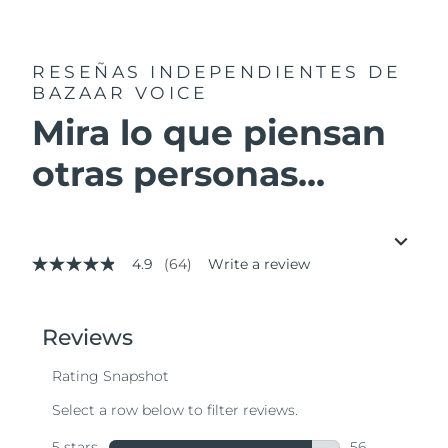
RESEÑAS INDEPENDIENTES
DE
BAZAAR VOICE
Mira lo que piensan
otras personas...
4.9
(64)
Write a review
4.9
out
of
5
stars,
average
rating
value.
Read
64
Reviews.
Same