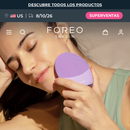
Pasar
DESCUBRE TODOS LOS PRODUCTOS
al
contenido
principal
US
8/10/26
SUPERVENTAS
NUEVO
Iniciar sesión
Idioma
BREAKING NEWS
Perfil de usuario
English
Deutsch
Español
Mis dispositivos
FAQ™ Pure Beauty-Tech Elixir
Français
Italiano
Português
Mis pedidos
Polski
Svenska
Русский
Türkçe
简体中文
繁體中文
Mis direcciones
issa™ Teeth Whitening Set
Mis suscripciones