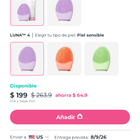
Turquía
Entrega prevista
10/08/2026
Emiratos Árabes
Entrega prevista
10/08/2026
Unidos
LUNA™ 4
Elegir tu tipo de piel:
Piel sensible
Reino Unido
Entrega prevista
09/08/2026
Estados Unidos
Entrega prevista
10/08/2026
Uzbekistán
Entrega prevista
14/08/2026
Disponible
Vietnam
Entrega prevista
15/08/2026
$ 199
$ 263.9
ahorra
$ 64.9
IVA y tasas incl.
Añadir
8/9/26
US
Enviar a:
Entrega prevista: