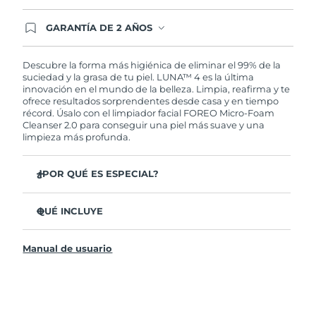
GARANTÍA DE 2 AÑOS
Regístrate hoy y tendrás cobertura total de la
garantía FOREO. Esto quiere decir que, en caso
de tener algún problema durante los 2 años
Descubre la forma más higiénica de eliminar el 99% de la
posteriores a tu compra, FOREO te remplazará el
suciedad y la grasa de tu piel. LUNA™ 4 es la última
producto sin cargo alguno.
innovación en el mundo de la belleza. Limpia, reafirma y te
ofrece resultados sorprendentes desde casa y en tiempo
récord. Úsalo con el limpiador facial FOREO Micro-Foam
Cleanser 2.0 para conseguir una piel más suave y una
limpieza más profunda.
¿POR QUÉ ES ESPECIAL?
El 96% de los usuarios declaró sentir la piel más
saludable. El 81% confirmó una reducción de
QUÉ INCLUYE
imperfecciones.
LUNA™ 4
Elimina las impurezas y la grasa sin dañar la piel.
Manual de usuario
LUNA™ Micro-Foam Cleanser 2.0
El 86% de los usuarios declaró sentir la piel más firme y
elástica.
Cable de carga USB
Nutre y protege la piel del daño causado por los
Bolsa de transporte
radicales libres.
Guía de inicio rápido