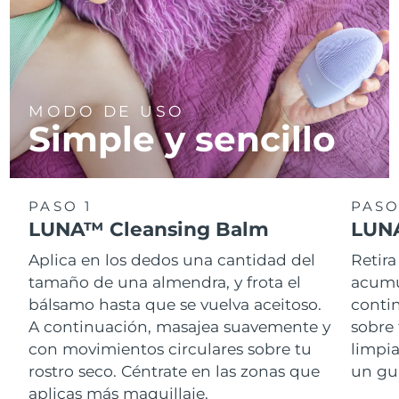
MODO DE USO
Simple y sencillo
PASO 1
PASO
LUNA™ Cleansing Balm
LUNA
Aplica en los dedos una cantidad del
Retira
tamaño de una almendra, y frota el
acumul
bálsamo hasta que se vuelva aceitoso.
conti
A continuación, masajea suavemente y
sobre 
con movimientos circulares sobre tu
limpi
rostro seco. Céntrate en las zonas que
un gu
aplicas más maquillaje.