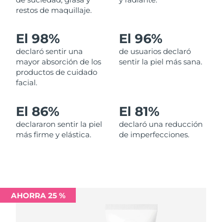
restos de maquillaje.
Filipinas
Entrega prevista
12/08/2026
El 98%
El 96%
Polonia
Entrega prevista
10/08/2026
declaró sentir una
de usuarios declaró
mayor absorción de los
sentir la piel más sana.
Portugal
Entrega prevista
09/08/2026
productos de cuidado
facial.
Puerto Rico
Entrega prevista
11/08/2026
El 86%
El 81%
Catar
Entrega prevista
10/08/2026
declararon sentir la piel
declaró una reducción
más firme y elástica.
de imperfecciones.
Reunión
Entrega prevista
14/08/2026
Rumanía
Entrega prevista
09/08/2026
Rusia
Entrega prevista
17/08/2026
AHORRA 25 %
Arabia Saudí
Entrega prevista
10/08/2026