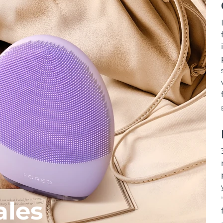
T
ales