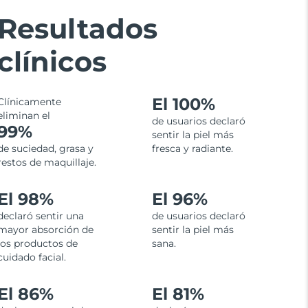
Resultados
clínicos
El
100%
Clínicamente
eliminan el
de usuarios declaró
99%
sentir la piel más
de suciedad, grasa y
fresca y radiante.
restos de maquillaje.
El 98%
El 96%
declaró sentir una
de usuarios declaró
mayor absorción de
sentir la piel más
los productos de
sana.
cuidado facial.
El 86%
El 81%