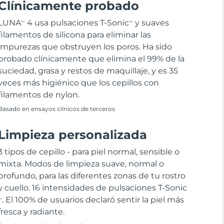
Clínicamente probado
LUNA
4 usa pulsaciones T-Sonic
y suaves
TM
TM
filamentos de silicona para eliminar las
impurezas que obstruyen los poros. Ha sido
probado clínicamente que elimina el 99% de la
suciedad, grasa y restos de maquillaje, y es 35
veces más higiénico que los cepillos con
filamentos de nylon.
Basado en ensayos clínicos de terceros
Limpieza personalizada
3 tipos de cepillo - para piel normal, sensible o
mixta. Modos de limpieza suave, normal o
profundo, para las diferentes zonas de tu rostro
y cuello. 16 intensidades de pulsaciones T-Sonic
. El 100% de usuarios declaró sentir la piel más
M
fresca y radiante.