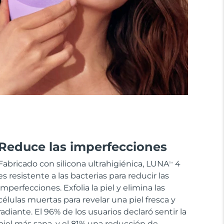
Reduce las imperfecciones
Fabricado con silicona ultrahigiénica, LUNA
4
TM
es resistente a las bacterias para reducir las
imperfecciones. Exfolia la piel y elimina las
células muertas para revelar una piel fresca y
radiante. El 96% de los usuarios declaró sentir la
piel más sana, y el 81% una reducción de