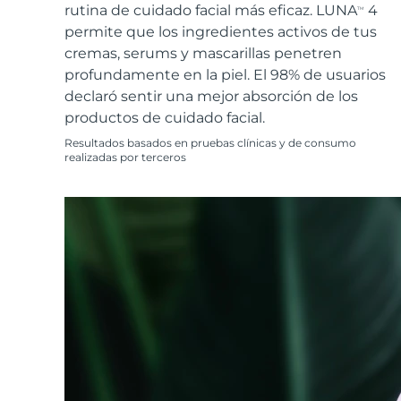
Cuidado de la piel KIWI™
All acne treatment devices
All revitalizing eye massagers
rutina de cuidado facial más eficaz. LUNA
4
Serum
TM
issa™ Teeth Whitening Gel
Advanced pore care essentials
permite que los ingredientes activos de tus
For healthy hair
18% PAP
cremas, serums y mascarillas penetren
Cosméticos
Hombres
profundamente en la piel. El 98% de usuarios
declaró sentir una mejor absorción de los
productos de cuidado facial.
Resultados basados en pruebas clínicas y de consumo
realizadas por terceros
Comprar todo
FOREO APP
ACERCA DE