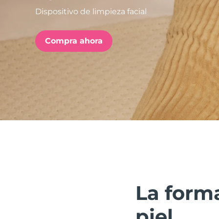
Dispositivo de limpieza facial
issa™ Teeth Whitening Set
Compra ahora
FAQ™ Dual LED Panel
POPULAR
Sorpresas especiales
Superventas
La forma
piel.