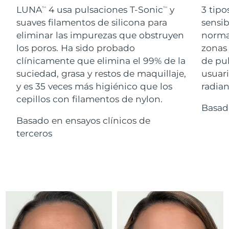
Advanced pore care essentials
For healthy hair
LUNA
4 usa pulsaciones T-Sonic
y
3 tipo
18% PAP
TM
TM
Israel
Entrega prevista
15/08/2026
Cosméticos
Hombres
suaves filamentos de silicona para
sensib
eliminar las impurezas que obstruyen
normal
Italia
Entrega prevista
11/08/2026
los poros. Ha sido probado
zonas 
clínicamente que elimina el 99% de la
de pu
Japón
Entrega prevista
14/08/2026
suciedad, grasa y restos de maquillaje,
usuari
Comprar todo
Jersey
Entrega prevista
16/08/2026
y es 35 veces más higiénico que los
radian
cepillos con filamentos de nylon.
Basad
Kazajistán
Entrega prevista
13/08/2026
Basado en ensayos clínicos de
FOREO APP
Kuwait
terceros
Entrega prevista
11/08/2026
ACERCA DE
Letonia
Entrega prevista
11/08/2026
Líbano
Entrega prevista
12/08/2026
Lituania
Entrega prevista
11/08/2026
Luxemburgo
Entrega prevista
11/08/2026