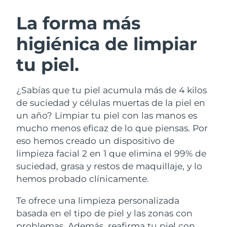
RUTINA SUECAS DE BELLEZA
Austria
Entrega prevista
11/08/2026
La forma más
higiénica de limpiar
Baréin
Entrega prevista
12/08/2026
tu piel.
Limpieza facial
Lifting facial
Bélgica
Entrega prevista
11/08/2026
LUNA™ 4 pack
BEAR™ 2 pack
Bermudas
Entrega prevista
17/08/2026
¿Sabías que tu piel acumula más de 4 kilos
Anti-aging massage
Microcurrent toning
de suciedad y células muertas de la piel en
Bosnia y Herzegovina
Entrega prevista
14/08/2026
un año? Limpiar tu piel con las manos es
Hidratación
Cuidado bucal
mucho menos eficaz de lo que piensas. Por
LUNA™ 4 Plus
BEAR™ 2 go
Brunéi
Entrega prevista
16/08/2026
UFO™ 3 pack
issa™ 4
eso hemos creado un dispositivo de
Massage, LED heating
Microcurrent toning on-the-go
TRATAMIENTO ANTIEDAD FAQ™
limpieza facial 2 en 1 que elimina el 99% de
Deep facial hydration
Hybrid silicone sonic toothbrush
Bulgaria
Entrega prevista
11/08/2026
suciedad, grasa y restos de maquillaje, y lo
NEW
hemos probado clínicamente.
LUNA™ 4 Men
BEAR™ 2 eyes & lips
Canadá
Entrega prevista
15/08/2026
UFO™ 3 LED
issa™ 4 plus
For men, anti-aging massage
Microcurrent line smoothing device
Te ofrece una limpieza personalizada
Near-infrared and red light therapy
Smart hybrid silicone sonic toothbrush
Chile
Entrega prevista
15/08/2026
device
Antiedad
Tratamientos LED
basada en el tipo de piel y las zonas con
problemas. Además, reafirma tu piel con