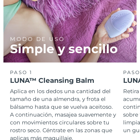
MODO DE USO
Simple y sencillo
PASO 1
PASO
LUNA™ Cleansing Balm
LUNA
Aplica en los dedos una cantidad del
Retira
tamaño de una almendra, y frota el
acumul
bálsamo hasta que se vuelva aceitoso.
conti
A continuación, masajea suavemente y
sobre 
con movimientos circulares sobre tu
limpi
rostro seco. Céntrate en las zonas que
un gu
aplicas más maquillaje.