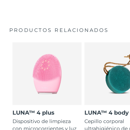
35 veces más higiénico que los cepillos con filamentos
Manual general
de nailon.
Garantía de 2 años (España, Portugal, Suecia: Garantía
de 3 años)
PRODUCTOS RELACIONADOS
LUNA™ 4 plus
LUNA™ 4 body
Dispositivo de limpieza
Cepillo corporal
con microcorrientes y luz
ultrahigiénico de