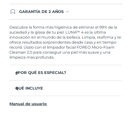
GARANTÍA DE 2 AÑOS
Regístrate hoy y tendrás cobertura total de la
garantía FOREO. Esto quiere decir que, en caso
de tener algún problema durante los 2 años
Descubre la forma más higiénica de eliminar el 99% de la
posteriores a tu compra, FOREO te remplazará el
suciedad y la grasa de tu piel. LUNA™ 4 es la última
producto sin cargo alguno.
innovación en el mundo de la belleza. Limpia, reafirma y te
ofrece resultados sorprendentes desde casa y en tiempo
récord. Úsalo con el limpiador facial FOREO Micro-Foam
Cleanser 2.0 para conseguir una piel más suave y una
limpieza más profunda.
¿POR QUÉ ES ESPECIAL?
El 96% de los usuarios declaró sentir la piel más
saludable. El 81% confirmó una reducción de
QUÉ INCLUYE
imperfecciones.
LUNA™ 4
Elimina las impurezas y la grasa sin dañar la piel.
Manual de usuario
LUNA™ Micro-Foam Cleanser 2.0
El 86% de los usuarios declaró sentir la piel más firme y
elástica.
Cable de carga USB
Nutre y protege la piel del daño causado por los
Bolsa de transporte
radicales libres.
Guía de inicio rápido