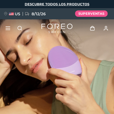
Pasar
DESCUBRE TODOS LOS PRODUCTOS
al
contenido
principal
US
8/12/26
SUPERVENTAS
NUEVO
Iniciar sesión
Idioma
BREAKING NEWS
Perfil de usuario
English
Deutsch
Español
Mis dispositivos
FAQ™ Pure Beauty-Tech Elixir
Français
Italiano
Português
Mis pedidos
Polski
Svenska
Русский
Türkçe
简体中文
繁體中文
Mis direcciones
issa™ Teeth Whitening Set
Mis suscripciones