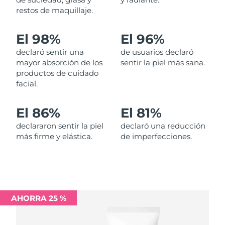
restos de maquillaje.
Filipinas
Entrega prevista
14/08/2026
El 98%
El 96%
Polonia
Entrega prevista
12/08/2026
declaró sentir una
de usuarios declaró
mayor absorción de los
sentir la piel más sana.
Portugal
Entrega prevista
11/08/2026
productos de cuidado
facial.
Puerto Rico
Entrega prevista
13/08/2026
El 86%
El 81%
Catar
Entrega prevista
12/08/2026
declararon sentir la piel
declaró una reducción
más firme y elástica.
de imperfecciones.
Reunión
Entrega prevista
16/08/2026
Rumanía
Entrega prevista
11/08/2026
Rusia
Entrega prevista
19/08/2026
AHORRA 25 %
Arabia Saudí
Entrega prevista
12/08/2026