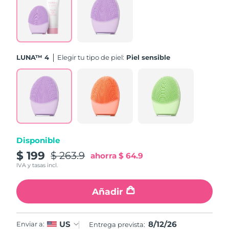
Turquía
Entrega prevista
12/08/2026
Emiratos Árabes
Entrega prevista
12/08/2026
Unidos
LUNA™ 4
Elegir tu tipo de piel:
Piel sensible
Reino Unido
Entrega prevista
11/08/2026
Estados Unidos
Entrega prevista
12/08/2026
Uzbekistán
Entrega prevista
16/08/2026
Disponible
Vietnam
Entrega prevista
17/08/2026
$ 199
$ 263.9
ahorra
$ 64.9
IVA y tasas incl.
Añadir
8/12/26
US
Enviar a:
Entrega prevista: