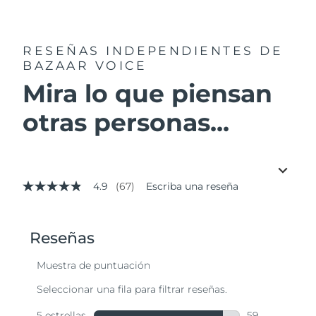
RESEÑAS INDEPENDIENTES
DE
BAZAAR VOICE
Mira lo que piensan
otras personas...
4.9
(67)
Escriba una reseña
4.9
de
5
estrellas,
valor
medio
de
valoración.
Read
67
Reviews.
Enlace